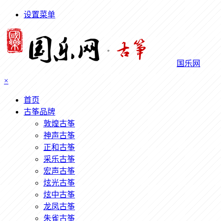
设置菜单
国乐网
×
首页
古筝品牌
敦煌古筝
神声古筝
正和古筝
采乐古筝
宏声古筝
炫光古筝
炫中古筝
龙凤古筝
朱雀古筝