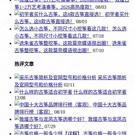
筝1~2万艺考演奏筝，2026高热度款！
08/03
初学者买什
么古筝，这8款古筝直接选！
08/03
怎么选
小古筝，不同尺寸小挖筝看这几款！
07/18
选朱雀
古筝整挖筝，这款莫奈蝶语很出圈！
07/10
热评文章
采乐古筝简析
及官网型号和价格分析
02/11
什么样的古筝适合初学者
12/08
中国十大古筝品
牌排行榜（客观）
08/10
敦煌古筝与龙凤古
筝选哪个好？
07/29
古筝价格一般多少钱