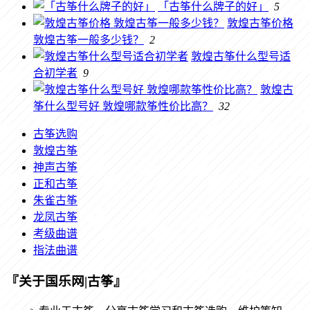
「古筝什么牌子的好」
5
敦煌古筝价格
敦煌古筝一般多少钱？
2
敦煌古筝什么型号适
合初学者
9
敦煌古
筝什么型号好 敦煌哪款筝性价比高？
32
古筝选购
敦煌古筝
神声古筝
正和古筝
朱雀古筝
龙凤古筝
考级曲谱
指法曲谱
『关于国乐网|古筝』