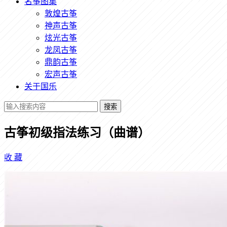
名筝图集
敦煌古筝
神声古筝
炫光古筝
龙凤古筝
鼎韵古筝
宏声古筝
关于国乐
搜索
古筝初级指法练习（曲谱）
收
藏