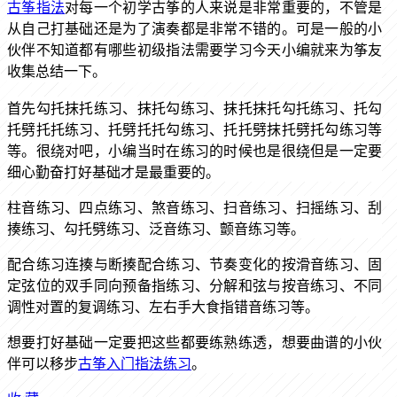
古筝指法
对每一个初学古筝的人来说是非常重要的，不管是
从自己打基础还是为了演奏都是非常不错的。可是一般的小
伙伴不知道都有哪些初级指法需要学习今天小编就来为筝友
收集总结一下。
首先勾托抹托练习、抹托勾练习、抹托抹托勾托练习、托勾
托劈托托练习、托劈托托勾练习、托托劈抹托劈托勾练习等
等。很绕对吧，小编当时在练习的时候也是很绕但是一定要
细心勤奋打好基础才是最重要的。
柱音练习、四点练习、煞音练习、扫音练习、扫摇练习、刮
揍练习、勾托劈练习、泛音练习、颤音练习等。
配合练习连揍与断揍配合练习、节奏变化的按滑音练习、固
定弦位的双手同向预备指练习、分解和弦与按音练习、不同
调性对置的复调练习、左右手大食指错音练习等。
想要打好基础一定要把这些都要练熟练透，想要曲谱的小伙
伴可以移步
古筝入门指法练习
。