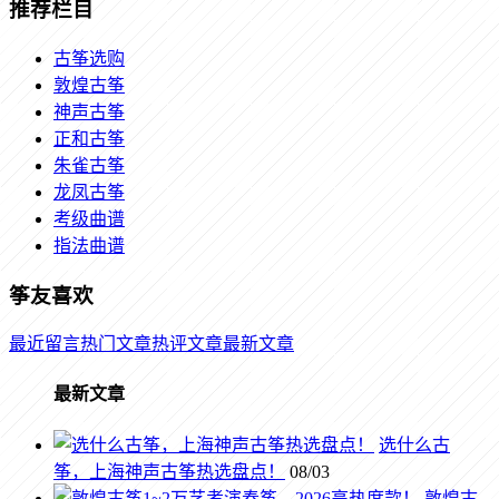
推荐栏目
古筝选购
敦煌古筝
神声古筝
正和古筝
朱雀古筝
龙凤古筝
考级曲谱
指法曲谱
筝友喜欢
最近留言
热门文章
热评文章
最新文章
最新文章
选什么古
筝，上海神声古筝热选盘点！
08/03
敦煌古