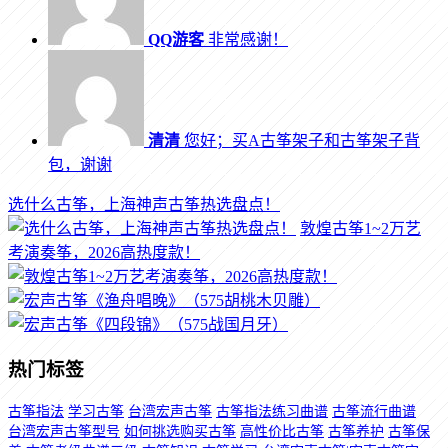
QQ游客
非常感谢！
清清
您好；买A古筝架子和古筝架子背
包，谢谢
选什么古筝，上海神声古筝热选盘点！
敦煌古筝1~2万艺
考演奏筝，2026高热度款！
热门标签
古筝指法
学习古筝
台湾宏声古筝
古筝指法练习曲谱
古筝流行曲谱
台湾宏声古筝型号
如何挑选购买古筝
高性价比古筝
古筝养护
古筝保