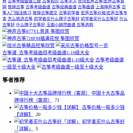
养
古筝考级曲谱三级
古筝知识
古筝学习
台湾宏声古筝|宏声古筝官
网
敦煌古筝
古筝考级曲谱
古筝经典曲谱
古筝曲谱
上海神声古筝
古
筝入门指法练习
敦煌古筝图文
古筝初学者
宏声古筝价格|宏声古筝专
卖
怎么挑选古筝
初学者买什么牌子古筝好
初学者买什么古筝好
什么
古筝好
什么牌子古筝好
玉面小嫣然曲谱
古筝选购
古筝谱_古筝考级曲目考级曲谱1-10级大全
古筝考级曲谱
一级至十级大全
筝者推荐
中国十大古筝品
牌排行榜（客观）
71
古筝价格一般多少钱
【详解】
20
初学者买什么古筝好
「详解」
5