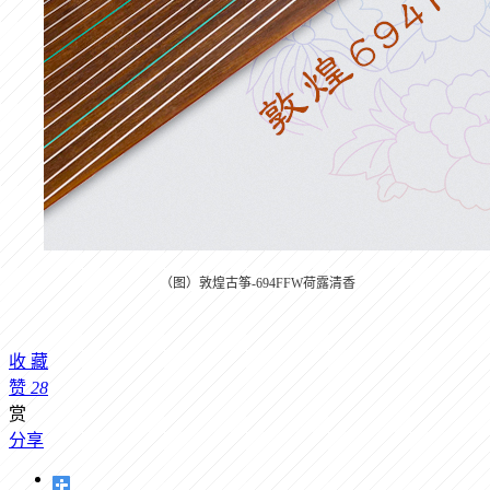
（图）敦煌古筝-694FFW荷露清香
收
藏
赞
28
赏
分享