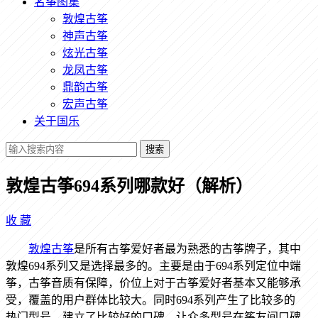
名筝图集
敦煌古筝
神声古筝
炫光古筝
龙凤古筝
鼎韵古筝
宏声古筝
关于国乐
搜索
敦煌古筝694系列哪款好（解析）
收
藏
敦煌古筝
是所有古筝爱好者最为熟悉的古筝牌子，其中
敦煌
694
系列又是选择最多的。主要是由于
694
系列定位中端
筝，古筝音质有保障，价位上对于古筝爱好者基本又能够承
受，覆盖的用户群体比较大。同时
694
系列产生了比较多的
热门型号，建立了比较好的口碑，让众多型号在筝友间口碑