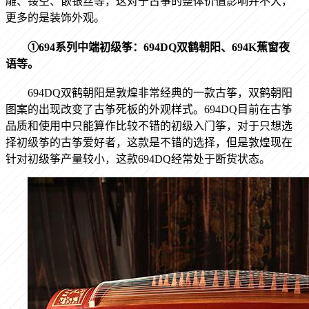
雕、镂空、嵌银丝等，这对于古筝的整体价值影响并不大，
更多的是装饰外观。
①
694
系列中端初级筝：
694DQ
双鹤朝阳、
694K
蕉窗夜
语等。
694DQ
双鹤朝阳是敦煌非常经典的一款古筝，双鹤朝阳
图案的出现改变了古筝死板的外观样式。
694DQ
目前在古筝
品质和使用中只能算作比较不错的初级入门筝，对于只想选
择初级筝的古筝爱好者，这款是不错的选择，但是敦煌现在
针对初级筝产量较小，这款
694DQ
经常处于断货状态。