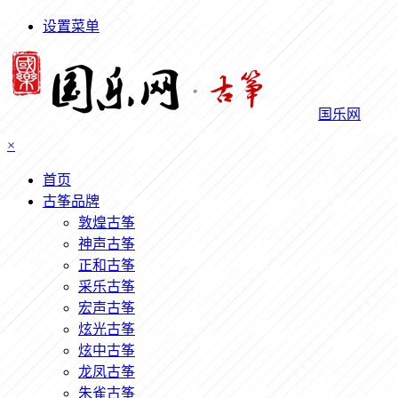
设置菜单
国乐网
×
首页
古筝品牌
敦煌古筝
神声古筝
正和古筝
采乐古筝
宏声古筝
炫光古筝
炫中古筝
龙凤古筝
朱雀古筝