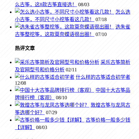
么古筝，这8款古筝直接选！
08/03
怎么选
小古筝，不同尺寸小挖筝看这几款！
07/18
选朱雀
古筝整挖筝，这款莫奈蝶语很出圈！
07/10
热评文章
采乐古筝简析
及官网型号和价格分析
02/11
什么样的古筝适合初学者
12/08
中国十大古筝品
牌排行榜（客观）
08/10
敦煌古筝与龙凤古
筝选哪个好？
07/29
古筝价格一般多少钱
【详解】
08/03