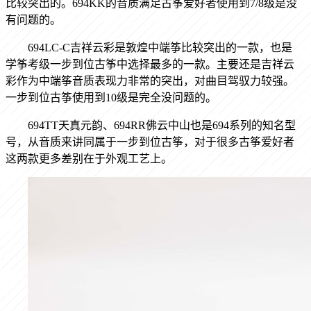
比较突出的。
694KK
的音质满足古筝爱好者使用到
7/8
级是没
有问题的。
694LC-C
吉祥云彩是敦煌中端筝比较突出的一款，也是
学筝考级一步到位古筝中选择最多的一款。主要还是吉祥云
彩作为中端筝音质表现力非常的突出，对曲目驾驭力较强。
一步到位古筝使用到
10
级是完全没问题的。
694TT
天真元韵、
694RR
佛云中山也是
694
系列的知名型
号，从音质来讲同属于一步到位古筝，对于很多古筝爱好者
这两款更多差别在于外观工艺上。