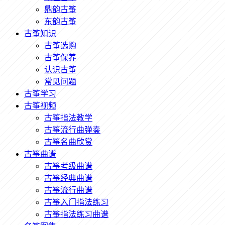
鼎韵古筝
东韵古筝
古筝知识
古筝选购
古筝保养
认识古筝
常见问题
古筝学习
古筝视频
古筝指法教学
古筝流行曲弹奏
古筝名曲欣赏
古筝曲谱
古筝考级曲谱
古筝经典曲谱
古筝流行曲谱
古筝入门指法练习
古筝指法练习曲谱