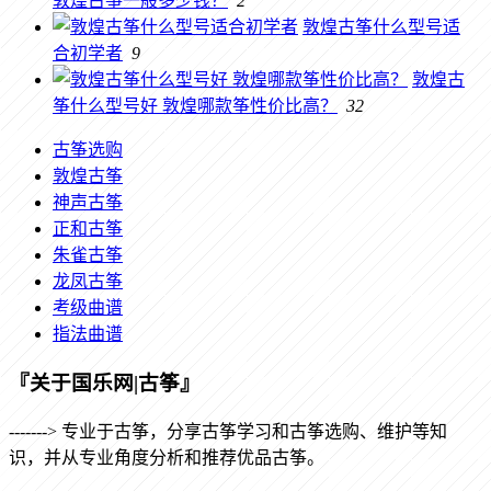
敦煌古筝一般多少钱？
2
敦煌古筝什么型号适
合初学者
9
敦煌古
筝什么型号好 敦煌哪款筝性价比高？
32
古筝选购
敦煌古筝
神声古筝
正和古筝
朱雀古筝
龙凤古筝
考级曲谱
指法曲谱
『关于国乐网|古筝』
-------> 专业于古筝，分享古筝学习和古筝选购、维护等知
识，并从专业角度分析和推荐优品古筝。