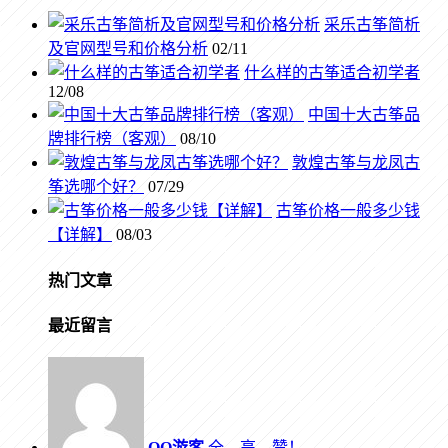
采乐古筝简析
及官网型号和价格分析
02/11
什么样的古筝适合初学者
12/08
中国十大古筝品
牌排行榜（客观）
08/10
敦煌古筝与龙凤古
筝选哪个好？
07/29
古筝价格一般多少钱
【详解】
08/03
热门文章
最近留言
QQ游客
全，高，赞！