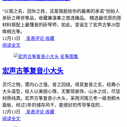
“以我之名，冠你之姓，这是我能给你的最美的承诺”创始人
亲斫之稀世筝品，收藏兼演奏之首选臻品。 精选最优质的原
材料搭配上最懂音的斫琴师，如此，变诞生了宏声古筝28型
唤桐古筝。
12月13日
发表评论
收藏
阅读全文
名筝图集
宏声古筝复音小大头
灵巧之物，需内心之强，音之回绕，得其复音之名，经典小
大头造型，给人以美丽心情，无繁琐装饰，山水之纹，尽显
材质纯真。宏声古筝复音小大头，采用河南兰考一级泡桐木
面板，经过5年的储存风干，能很好的传导筝弦的...
12月13日
发表评论
收藏
阅读全文