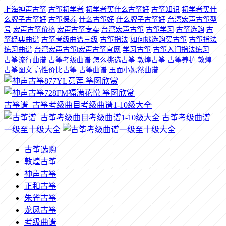
上海神声古筝
古筝初学者
初学者买什么古筝好
古筝知识
初学者买什
么牌子古筝好
古筝保养
什么古筝好
什么牌子古筝好
台湾宏声古筝型
号
宏声古筝价格|宏声古筝专卖
台湾宏声古筝
古筝学习
古筝选购
古
筝经典曲谱
古筝考级曲谱三级
古筝指法
如何挑选购买古筝
古筝指法
练习曲谱
台湾宏声古筝|宏声古筝官网
学习古筝
古筝入门指法练习
古筝流行曲谱
古筝考级曲谱
怎么挑选古筝
敦煌古筝
古筝养护
敦煌
古筝图文
高性价比古筝
古筝曲谱
玉面小嫣然曲谱
古筝谱_古筝考级曲目考级曲谱1-10级大全
古筝考级曲谱
一级至十级大全
古筝选购
敦煌古筝
神声古筝
正和古筝
朱雀古筝
龙凤古筝
考级曲谱