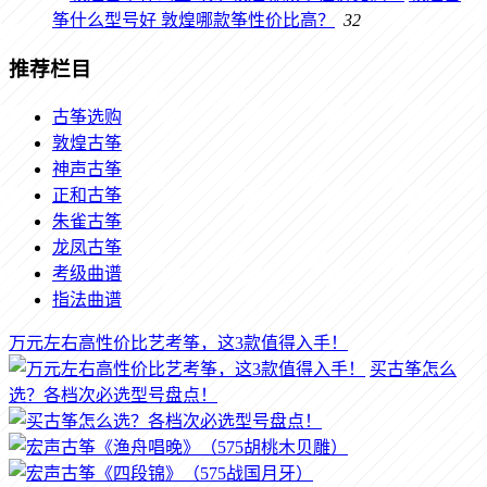
筝什么型号好 敦煌哪款筝性价比高？
32
推荐栏目
古筝选购
敦煌古筝
神声古筝
正和古筝
朱雀古筝
龙凤古筝
考级曲谱
指法曲谱
万元左右高性价比艺考筝，这3款值得入手！
买古筝怎么
选？各档次必选型号盘点！