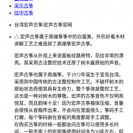
采乐古筝
炫中古筝
台湾宏声古筝|宏声古筝官网
△ 宏声古筝属于高端筝筝中的白富美，外形好看木材
讲解工艺之难造就了高端筝宏声古筝。
宏声古筝从外观上来说面板纹路奇特，花纹非常的漂
亮。其采用古法整挖技术还原了树木最原始的声音。
宏声古筝也属于高端筝，于1972年诞生于宝岛台湾。
采用到中国传统的古法整挖制作工艺。不破坏树木的
原始状态而使其具有生命力，整个筝体是整挖工艺，
这也是一种对树木的尊敬。宏声的古筝音色不仅明亮
悦耳，而且韵味十足！因为宏声古筝箱体压缩，音量
会很快从音箱传出来，不会闷在里面很久；筝码手工
打磨，每个筝码嵌在音板的角度都是手工调整。
在购买古筝的时候一般都会问古筝可以使用多长时
间，一般市面上的折面筝使用时间多为10年左右，但