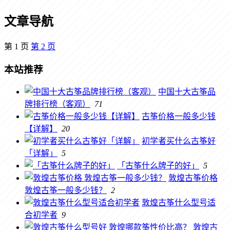
文章导航
第
1
页
第
2
页
本站推荐
中国十大古筝品
牌排行榜（客观）
71
古筝价格一般多少钱
【详解】
20
初学者买什么古筝好
「详解」
5
「古筝什么牌子的好」
5
敦煌古筝价格
敦煌古筝一般多少钱？
2
敦煌古筝什么型号适
合初学者
9
敦煌古