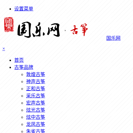
设置菜单
国乐网
×
首页
古筝品牌
敦煌古筝
神声古筝
正和古筝
采乐古筝
宏声古筝
炫光古筝
炫中古筝
龙凤古筝
朱雀古筝