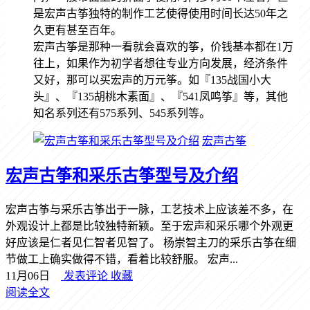
是宏声古筝独特的制作工艺使得使用时间长达50年之
久更有甚至百年。
宏声古筝是那种一看就会喜欢的筝，价钱基本都在1万
往上，如果作为初学者想往专业方向发展，经济条件
又好，那可以买宏声的万元筝。如『135战国小大
头』、『135胡桃木素面』、『541凤鸣筝』等，其他
知名系列还有575系列、545系列等。
宏声古筝
宏声古筝和采乐古筝型号及介绍
宏声古筝与采乐古筝出于一脉，工艺技术上应该差不多，在
外观设计上都是比较独特新颖。至于宏声和采乐哪个外观更
好应该是仁者见仁智者见智了。 杨崇智主刀的采乐古筝在细
节做工上确实做得不错，看着比较舒服。 宏声...
11月06日
发表评论
收藏
阅读全文