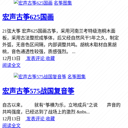
名筝图集
宏声古筝625国画
21弦大筝 宏声625国画古筝，采用河南兰考特级泡桐木面
板，采用古法整挖成筝体，后又经自然风干5年之久，制定
外弧，无音色区间隔，内部调整共鸣。胡桃木取材自黑胡
桃，音色通透性较强，质感强烈。 ...
12月13日
发表评论
收藏
阅读全文
名筝图集
宏声古筝575战国复音筝
自古以来， 就有“筝横为乐，立地成兵”之说 声音的
共鸣强度，已经达到了战场上的激烈 &nbs...
12月13日
发表评论
收藏
阅读全文