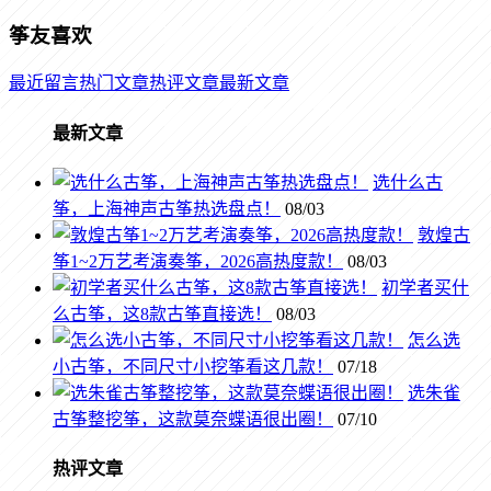
筝友喜欢
最近留言
热门文章
热评文章
最新文章
最新文章
选什么古
筝，上海神声古筝热选盘点！
08/03
敦煌古
筝1~2万艺考演奏筝，2026高热度款！
08/03
初学者买什
么古筝，这8款古筝直接选！
08/03
怎么选
小古筝，不同尺寸小挖筝看这几款！
07/18
选朱雀
古筝整挖筝，这款莫奈蝶语很出圈！
07/10
热评文章