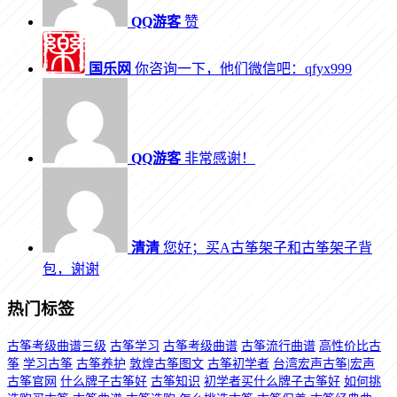
QQ游客
赞
国乐网
你咨询一下，他们微信吧：qfyx999
QQ游客
非常感谢！
清清
您好；买A古筝架子和古筝架子背
包，谢谢
热门标签
古筝考级曲谱三级
古筝学习
古筝考级曲谱
古筝流行曲谱
高性价比古
筝
学习古筝
古筝养护
敦煌古筝图文
古筝初学者
台湾宏声古筝|宏声
古筝官网
什么牌子古筝好
古筝知识
初学者买什么牌子古筝好
如何挑