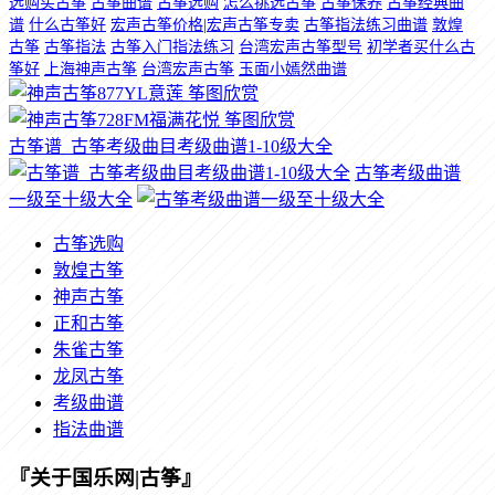
选购买古筝
古筝曲谱
古筝选购
怎么挑选古筝
古筝保养
古筝经典曲
谱
什么古筝好
宏声古筝价格|宏声古筝专卖
古筝指法练习曲谱
敦煌
古筝
古筝指法
古筝入门指法练习
台湾宏声古筝型号
初学者买什么古
筝好
上海神声古筝
台湾宏声古筝
玉面小嫣然曲谱
古筝谱_古筝考级曲目考级曲谱1-10级大全
古筝考级曲谱
一级至十级大全
古筝选购
敦煌古筝
神声古筝
正和古筝
朱雀古筝
龙凤古筝
考级曲谱
指法曲谱
『关于国乐网|古筝』