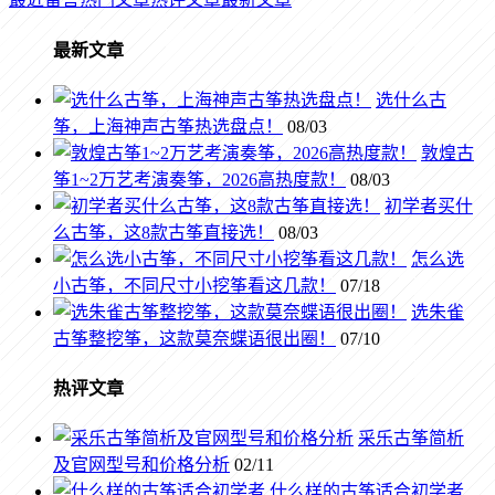
最新文章
选什么古
筝，上海神声古筝热选盘点！
08/03
敦煌古
筝1~2万艺考演奏筝，2026高热度款！
08/03
初学者买什
么古筝，这8款古筝直接选！
08/03
怎么选
小古筝，不同尺寸小挖筝看这几款！
07/18
选朱雀
古筝整挖筝，这款莫奈蝶语很出圈！
07/10
热评文章
采乐古筝简析
及官网型号和价格分析
02/11
什么样的古筝适合初学者