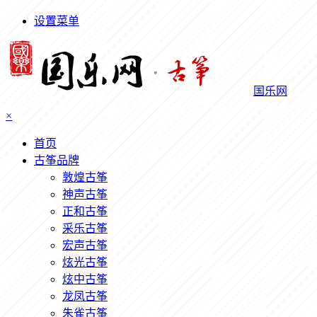
设置菜单
国乐网
×
首页
古筝品牌
敦煌古筝
神声古筝
正和古筝
采乐古筝
宏声古筝
炫光古筝
炫中古筝
龙凤古筝
朱雀古筝