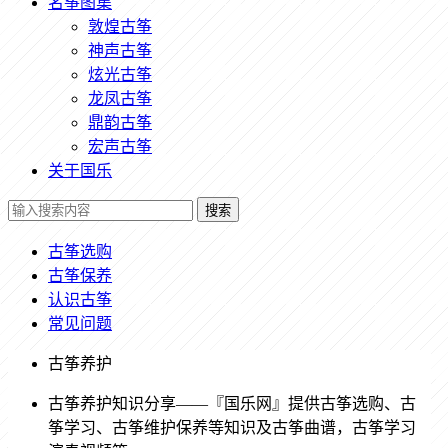
名筝图集
敦煌古筝
神声古筝
炫光古筝
龙凤古筝
鼎韵古筝
宏声古筝
关于国乐
搜索
古筝选购
古筝保养
认识古筝
常见问题
古筝养护
古筝养护知识分享——『国乐网』提供古筝选购、古
筝学习、古筝维护保养等知识及古筝曲谱，古筝学习