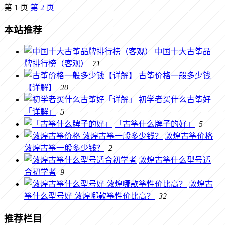
第
1
页
第
2
页
本站推荐
中国十大古筝品
牌排行榜（客观）
71
古筝价格一般多少钱
【详解】
20
初学者买什么古筝好
「详解」
5
「古筝什么牌子的好」
5
敦煌古筝价格
敦煌古筝一般多少钱？
2
敦煌古筝什么型号适
合初学者
9
敦煌古
筝什么型号好 敦煌哪款筝性价比高？
32
推荐栏目