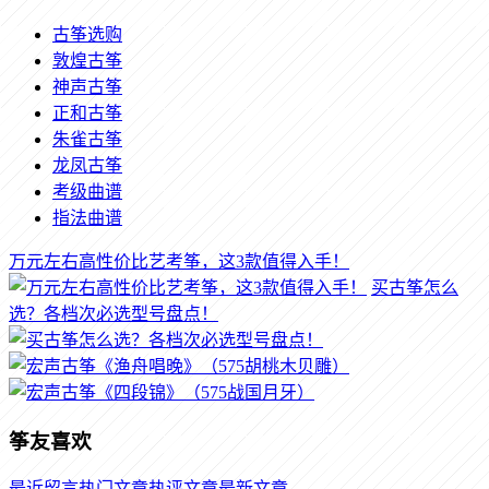
古筝选购
敦煌古筝
神声古筝
正和古筝
朱雀古筝
龙凤古筝
考级曲谱
指法曲谱
万元左右高性价比艺考筝，这3款值得入手！
买古筝怎么
选？各档次必选型号盘点！
筝友喜欢
最近留言
热门文章
热评文章
最新文章