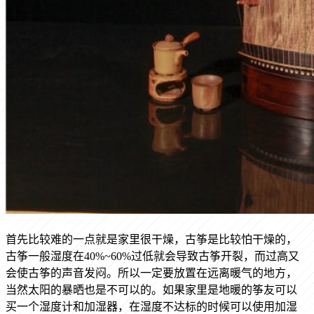
首先比较难的一点就是家里很干燥，古筝是比较怕干燥的，
古筝一般湿度在
40%~60%过低就会导致古筝开裂，而过高又
会使古筝的声音发闷。所以一定要放置在远离暖气的地方，
当然太阳的暴晒也是不可以的。如果家里是地暖的筝友可以
买一个湿度计和加湿器，在湿度不达标的时候可以使用加湿