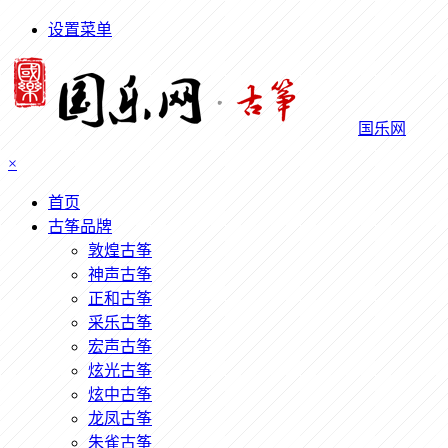
设置菜单
国乐网
×
首页
古筝品牌
敦煌古筝
神声古筝
正和古筝
采乐古筝
宏声古筝
炫光古筝
炫中古筝
龙凤古筝
朱雀古筝