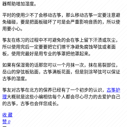
器帮助增加湿度。
平时的使用少不了会移动古筝，那么移动古筝一定要注意避
免磕碰，要是把面板碰坏了可是会严重影响音质的，所以使
用要小心。
筝友在练习的过程中不可避免的会在筝上留下汗渍或灰尘，
所以使用完后一定要要把它们擦干净避免腐蚀琴弦或者面
板，使用完最好是用专业的筝罩把他罩起来。
如果有保湿膏的话那您可以一个月抹一次，
抹在易裂部位，
岳山的穿弦板贴面，
古筝
满板花面，
但是别涂琴弦
可以
保证
古筝的湿度。
筝友对古筝在北方的保养已经有了一个初步的认识，
古筝护
理
大概就是这些小编相信每个人都会尽心尽力的去爱护自己
的古筝，古筝也会伴您成长。
收
藏
赞
0