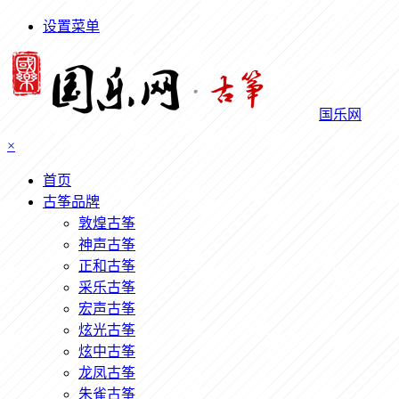
设置菜单
国乐网
×
首页
古筝品牌
敦煌古筝
神声古筝
正和古筝
采乐古筝
宏声古筝
炫光古筝
炫中古筝
龙凤古筝
朱雀古筝