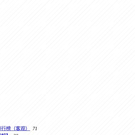
排行榜（客观）
71