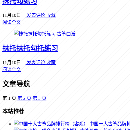
抹托勾练习
11月10日
发表评论
收藏
阅读全文
古筝曲谱
抹托抹托勾托练习
11月10日
发表评论
收藏
阅读全文
文章导航
第
1
页
第
2
页
第
3
页
本站推荐
中国十大古筝品牌