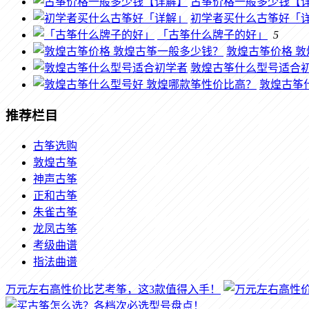
古筝价格一般多少钱【
初学者买什么古筝好「
「古筝什么牌子的好」
5
敦煌古筝价格 
敦煌古筝什么型号适合
敦煌古筝
推荐栏目
古筝选购
敦煌古筝
神声古筝
正和古筝
朱雀古筝
龙凤古筝
考级曲谱
指法曲谱
万元左右高性价比艺考筝，这3款值得入手！