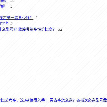
详解】
20
详解」
5
敦煌古筝一般多少钱？
2
初学者
9
什么型号好 敦煌哪款筝性价比高？
32
买古筝怎么选？各档次必选型号盘