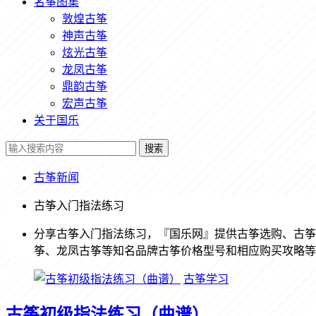
名筝图集
敦煌古筝
神声古筝
炫光古筝
龙凤古筝
鼎韵古筝
宏声古筝
关于国乐
搜索
古筝新闻
古筝入门指法练习
分享古筝入门指法练习，『国乐网』提供古筝选购、古筝
筝、龙凤古筝等知名品牌古筝价格型号和相应购买攻略等
古筝学习
古筝初级指法练习（曲谱）