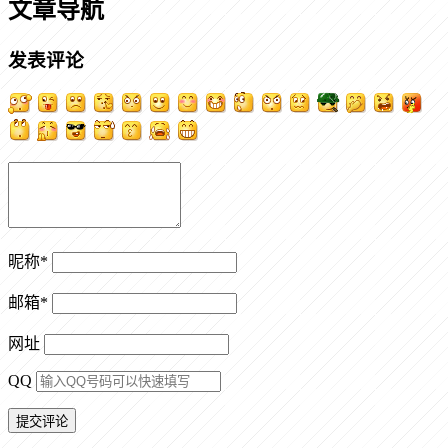
文章导航
发表评论
昵称
*
邮箱
*
网址
QQ