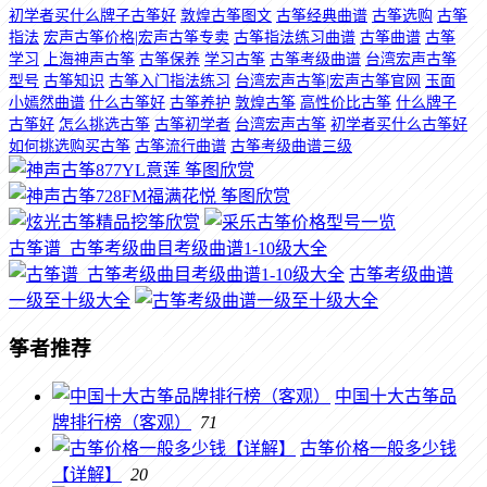
初学者买什么牌子古筝好
敦煌古筝图文
古筝经典曲谱
古筝选购
古筝
指法
宏声古筝价格|宏声古筝专卖
古筝指法练习曲谱
古筝曲谱
古筝
学习
上海神声古筝
古筝保养
学习古筝
古筝考级曲谱
台湾宏声古筝
型号
古筝知识
古筝入门指法练习
台湾宏声古筝|宏声古筝官网
玉面
小嫣然曲谱
什么古筝好
古筝养护
敦煌古筝
高性价比古筝
什么牌子
古筝好
怎么挑选古筝
古筝初学者
台湾宏声古筝
初学者买什么古筝好
如何挑选购买古筝
古筝流行曲谱
古筝考级曲谱三级
古筝谱_古筝考级曲目考级曲谱1-10级大全
古筝考级曲谱
一级至十级大全
筝者推荐
中国十大古筝品
牌排行榜（客观）
71
古筝价格一般多少钱
【详解】
20