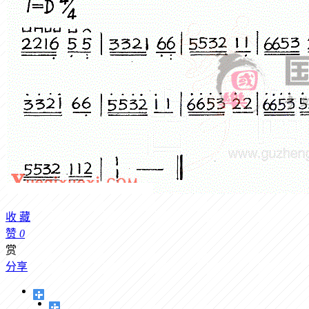
收
藏
赞
0
赏
分享