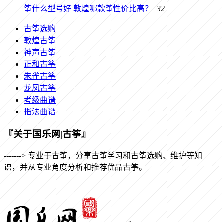
筝什么型号好 敦煌哪款筝性价比高？
32
古筝选购
敦煌古筝
神声古筝
正和古筝
朱雀古筝
龙凤古筝
考级曲谱
指法曲谱
『关于国乐网|古筝』
-------> 专业于古筝，分享古筝学习和古筝选购、维护等知
识，并从专业角度分析和推荐优品古筝。