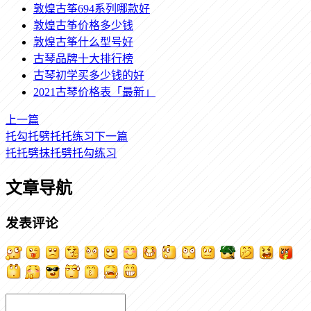
敦煌古筝694系列哪款好
敦煌古筝价格多少钱
敦煌古筝什么型号好
古琴品牌十大排行榜
古琴初学买多少钱的好
2021古琴价格表「最新」
上一篇
托勾托劈托托练习
下一篇
托托劈抹托劈托勾练习
文章导航
发表评论