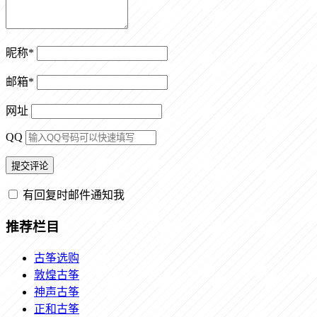
昵称
*
邮箱
*
网址
QQ
有回复时邮件通知我
推荐栏目
古筝选购
敦煌古筝
神声古筝
正和古筝