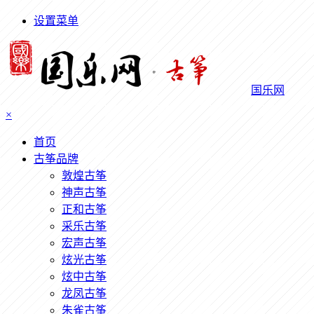
设置菜单
国乐网
×
首页
古筝品牌
敦煌古筝
神声古筝
正和古筝
采乐古筝
宏声古筝
炫光古筝
炫中古筝
龙凤古筝
朱雀古筝