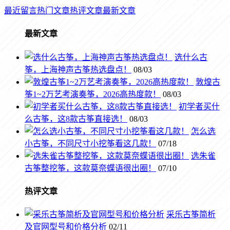
最近留言
热门文章
热评文章
最新文章
最新文章
选什么古
筝，上海神声古筝热选盘点！
08/03
敦煌古
筝1~2万艺考演奏筝，2026高热度款！
08/03
初学者买什
么古筝，这8款古筝直接选！
08/03
怎么选
小古筝，不同尺寸小挖筝看这几款！
07/18
选朱雀
古筝整挖筝，这款莫奈蝶语很出圈！
07/10
热评文章
采乐古筝简析
及官网型号和价格分析
02/11