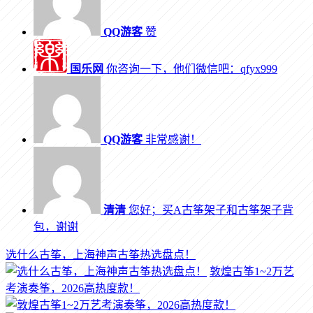
QQ游客
赞
国乐网
你咨询一下，他们微信吧：qfyx999
QQ游客
非常感谢！
清清
您好；买A古筝架子和古筝架子背
包，谢谢
选什么古筝，上海神声古筝热选盘点！
敦煌古筝1~2万艺
考演奏筝，2026高热度款！