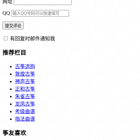
网址
QQ
有回复时邮件通知我
推荐栏目
古筝选购
敦煌古筝
神声古筝
正和古筝
朱雀古筝
龙凤古筝
考级曲谱
指法曲谱
筝友喜欢