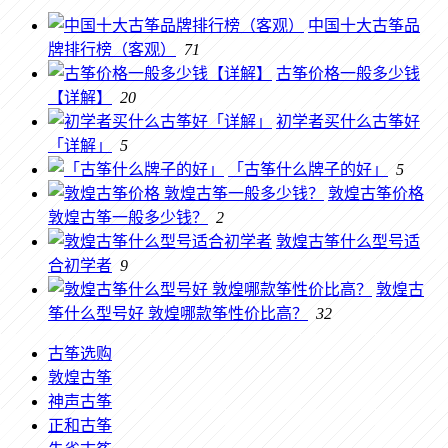
中国十大古筝品
牌排行榜（客观）
71
古筝价格一般多少钱
【详解】
20
初学者买什么古筝好
「详解」
5
「古筝什么牌子的好」
5
敦煌古筝价格
敦煌古筝一般多少钱？
2
敦煌古筝什么型号适
合初学者
9
敦煌古
筝什么型号好 敦煌哪款筝性价比高？
32
古筝选购
敦煌古筝
神声古筝
正和古筝