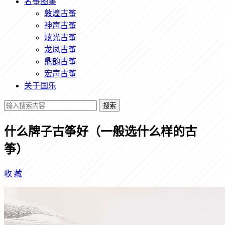
名筝图集
敦煌古筝
神声古筝
炫光古筝
龙凤古筝
鼎韵古筝
宏声古筝
关于国乐
搜索
什么牌子古筝好（一般选什么样的古
筝）
收
藏