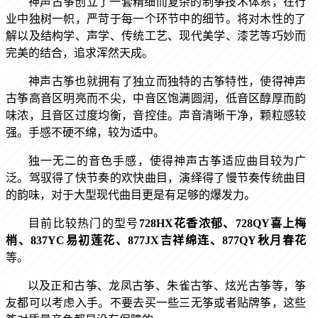
神声古筝创立了一套精细而复杂的制筝技术体系，在行
业中独树一帜，严苛于每一个环节中的细节。将对木性的了
解以及结构学、声学、传统工艺、现代美学、漆艺等巧妙而
完美的结合，追求浑然天成。
神声古筝也就拥有了独立而独特的古筝特性，
使得神声
古筝高音区明亮而不尖，中音区饱满圆润，低音区醇厚而韵
味浓，且音区过度均衡，音控佳。声音清晰干净，颗粒感较
强。手感不硬不绵，较为适中。
独一无二的音色手感，使得神声古筝适应曲目较为广
泛。驾驭得了快节奏的欢快曲目，演绎得了慢节奏传统曲目
的韵味，对于大型现代曲目更是有足够的爆发力。
目前比较热门的型号
728HX花香浓郁
、
728QY喜上梅
梢
、
837YC易初莲花
、
877JX吉祥绵连
、
877QY秋月春花
等。
以及正和古筝、龙凤古筝、朱雀古筝、炫光古筝等，筝
友都可以考虑入手。不要去买一些三无筝或者贴牌筝，这些