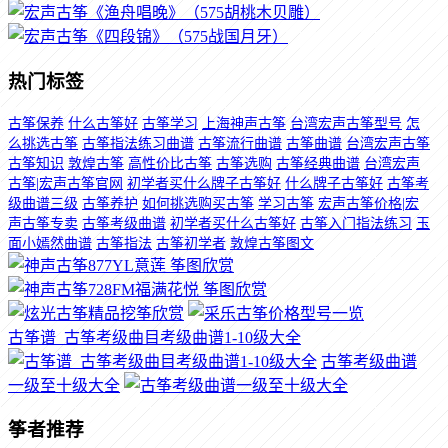
热门标签
古筝保养
什么古筝好
古筝学习
上海神声古筝
台湾宏声古筝型号
怎
么挑选古筝
古筝指法练习曲谱
古筝流行曲谱
古筝曲谱
台湾宏声古筝
古筝知识
敦煌古筝
高性价比古筝
古筝选购
古筝经典曲谱
台湾宏声
古筝|宏声古筝官网
初学者买什么牌子古筝好
什么牌子古筝好
古筝考
级曲谱三级
古筝养护
如何挑选购买古筝
学习古筝
宏声古筝价格|宏
声古筝专卖
古筝考级曲谱
初学者买什么古筝好
古筝入门指法练习
玉
面小嫣然曲谱
古筝指法
古筝初学者
敦煌古筝图文
古筝谱_古筝考级曲目考级曲谱1-10级大全
古筝考级曲谱
一级至十级大全
筝者推荐