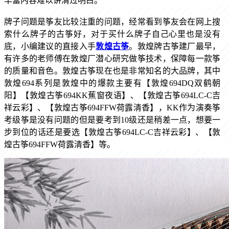
丰富内容难以讲清过明白。
牌子问题是筝友比较注重的问题，经常看到筝友会在网上搜
索什么牌子的古筝好，对于买什么牌子自己心里也是没有
底，小编建议的直接入手
敦煌古筝
。敦煌牌古筝建厂最早，
有许多的老师傅在敦煌厂潜心研究做筝技术，保障每一款筝
的质量和音色。敦煌古筝现在也是非常知名的大品牌，其中
敦煌
694系列是敦煌中的爆款主要有【敦煌694DQ双鹤朝
阳】【敦煌古筝694KK蕉窗夜语】、【敦煌古筝694LC-C吉
祥云彩】、【敦煌古筝694FFW荷露清香】，KK作为演奏筝
考级筝是没有问题的但是要考到10级还是稍差一点，想要一
步到位的话还是要选【敦煌古筝694LC-C吉祥云彩】、【敦
煌古筝694FFW荷露清香】等。