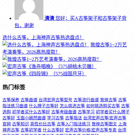
清清
您好；买A古筝架子和古筝架子背
包，谢谢
选什么古筝，上海神声古筝热选盘点！
敦煌古筝1~2万艺
考演奏筝，2026高热度款！
热门标签
古筝保养
古筝曲谱
台湾宏声古筝型号
古筝流行曲谱
敦煌古筝
古筝
指法练习曲谱
什么牌子古筝好
怎么挑选古筝
如何挑选购买古筝
古筝
选购
初学者买什么古筝好
古筝考级曲谱
古筝学习
初学者买什么牌子
古筝好
玉面小嫣然曲谱
学习古筝
古筝指法
台湾宏声古筝|宏声古筝
官网
古筝知识
高性价比古筝
古筝入门指法练习
敦煌古筝图文
上海
神声古筝
古筝初学者
什么古筝好
宏声古筝价格|宏声古筝专卖
台湾