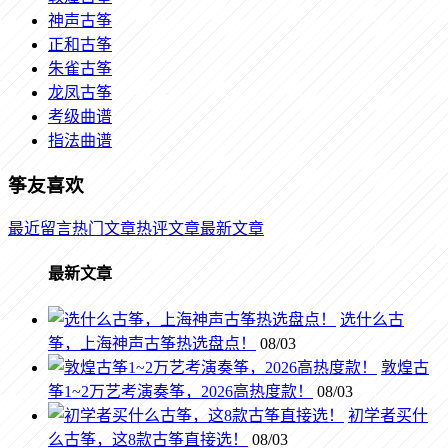
神声古筝
正和古筝
朱雀古筝
龙凤古筝
考级曲谱
指法曲谱
筝友喜欢
最近留言
热门文章
热评文章
最新文章
最新文章
选什么古
筝，上海神声古筝热选盘点！
08/03
敦煌古
筝1~2万艺考演奏筝，2026高热度款！
08/03
初学者买什
么古筝，这8款古筝直接选！
08/03