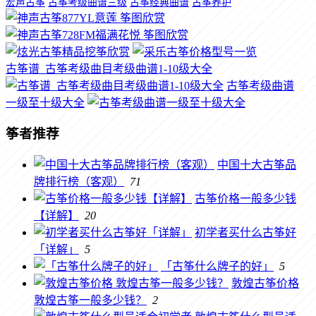
宏声古筝
古筝考级曲谱三级
古筝经典曲谱
古筝养护
古筝谱_古筝考级曲目考级曲谱1-10级大全
古筝考级曲谱
一级至十级大全
筝者推荐
中国十大古筝品
牌排行榜（客观）
71
古筝价格一般多少钱
【详解】
20
初学者买什么古筝好
「详解」
5
「古筝什么牌子的好」
5
敦煌古筝价格
敦煌古筝一般多少钱？
2