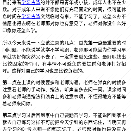
目前来看
学习古筝
的并不都是青年或小孩，成年人也不在少
数。对于成年人来说不像他们有充足固定的时间，很可能休
息时间在
学习古筝
突然临时有事，不能学习了。这怎么办不
情愿也得去啊在老师那对你也有意见了，老师对你没什么好
印象你还怎么学。
所以今天来说一下应该注意的几点：首先
第一点
最重要的时
间问题，不能说学就学不学就跑，老师那可能因为你学习早
早就等好你突然又不去了，一定需要避免这些。最好呢找出
比较固定的时间，有事情不可避免的要提前和老师打好招
呼。这样对自己的学习也是比较负责的。
第二点
在上课的时候要多和老师沟通，老师在弹奏的时候多
注意看老师的手动作、指法，听声音多去问一问。课余时间
多和老师沟通指法和演奏上的注意事项，不懂得地方不能等
着老师来问你。
第三点
学习过后回到家中自己要勤奋学习，不能说回到家中
就去自己练习这样不可能把今天学到的东西记住，当明天再
去学习的时候老师一问都忘记了，老师那对你也是没有办