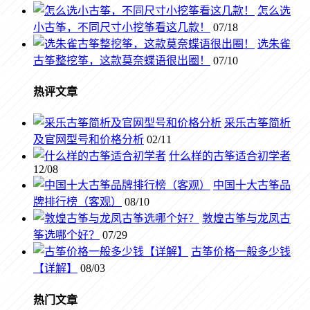
怎么选
小古筝，不同尺寸小挖筝看这几款！
07/18
选朱雀
古筝整挖筝，这款莫奈蝶语很出圈！
07/10
热评文章
采乐古筝简析
及官网型号和价格分析
02/11
什么样的古筝适合初学者
12/08
中国十大古筝品
牌排行榜（客观）
08/10
敦煌古筝与龙凤古
筝选哪个好？
07/29
古筝价格一般多少钱
【详解】
08/03
热门文章