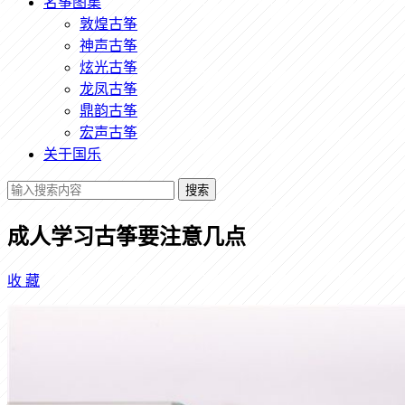
名筝图集
敦煌古筝
神声古筝
炫光古筝
龙凤古筝
鼎韵古筝
宏声古筝
关于国乐
搜索
成人学习古筝要注意几点
收
藏