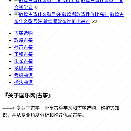
敦煌古筝什么型号适
合初学者
9
敦煌古
筝什么型号好 敦煌哪款筝性价比高？
32
古筝选购
敦煌古筝
神声古筝
正和古筝
朱雀古筝
龙凤古筝
考级曲谱
指法曲谱
『关于国乐网|古筝』
-------> 专业于古筝，分享古筝学习和古筝选购、维护等知
识，并从专业角度分析和推荐优品古筝。