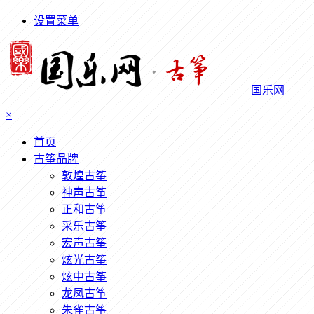
设置菜单
国乐网
×
首页
古筝品牌
敦煌古筝
神声古筝
正和古筝
采乐古筝
宏声古筝
炫光古筝
炫中古筝
龙凤古筝
朱雀古筝