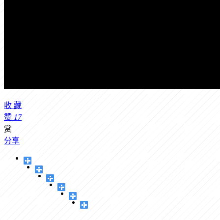
收
藏
赞
17
赏
分享