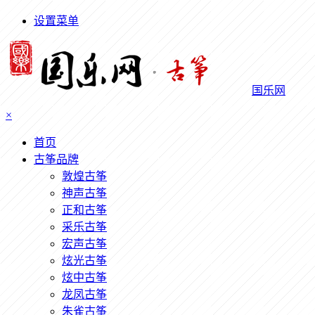
设置菜单
国乐网
×
首页
古筝品牌
敦煌古筝
神声古筝
正和古筝
采乐古筝
宏声古筝
炫光古筝
炫中古筝
龙凤古筝
朱雀古筝