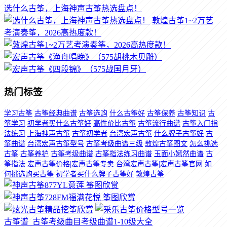
选什么古筝，上海神声古筝热选盘点！
敦煌古筝1~2万艺
考演奏筝，2026高热度款！
热门标签
学习古筝
古筝经典曲谱
古筝选购
什么古筝好
古筝保养
古筝知识
古
筝学习
初学者买什么古筝好
高性价比古筝
古筝流行曲谱
古筝入门指
法练习
上海神声古筝
古筝初学者
台湾宏声古筝
什么牌子古筝好
古
筝曲谱
台湾宏声古筝型号
古筝考级曲谱三级
敦煌古筝图文
怎么挑选
古筝
古筝养护
古筝考级曲谱
古筝指法练习曲谱
玉面小嫣然曲谱
古
筝指法
宏声古筝价格|宏声古筝专卖
台湾宏声古筝|宏声古筝官网
如
何挑选购买古筝
初学者买什么牌子古筝好
敦煌古筝
古筝谱_古筝考级曲目考级曲谱1-10级大全