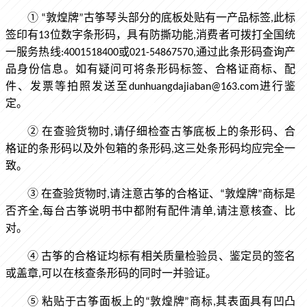
①
“敦煌牌”古筝琴头部分的底板处贴有一产品标签,此标
签印有13位数字条形码，具有防撕功能,消费者可拨打全国统
一服务热线:4001518400或021-54867570,通过此条形码查询产
品身份信息。如有疑问可将条形码标签、合格证商标、配
件、发票等拍照发送至dunhuangdajiaban@163.com进行鉴
定。
②
在查验货物时,请仔细检查古筝底板上的条形码、合
格证的条形码以及外包箱的条形码,这三处条形码均应完全一
致。
③
在查验货物时,请注意古筝的合格证、“敦煌牌”商标是
否齐全,每台古筝说明书中都附有配件清单,请注意核查、比
对。
④
古筝的合格证均标有相关质量检验员、鉴定员的签名
或盖章,可以在核查条形码的同时一并验证。
⑤
粘贴于古筝面板上的“敦煌牌”商标,其表面具有凹凸