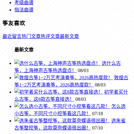
考级曲谱
指法曲谱
筝友喜欢
最近留言
热门文章
热评文章
最新文章
最新文章
选什么古
筝，上海神声古筝热选盘点！
08/03
敦煌古
筝1~2万艺考演奏筝，2026高热度款！
08/03
初学者买什
么古筝，这8款古筝直接选！
08/03
怎么选
小古筝，不同尺寸小挖筝看这几款！
07/18
选朱雀
古筝整挖筝，这款莫奈蝶语很出圈！
07/10