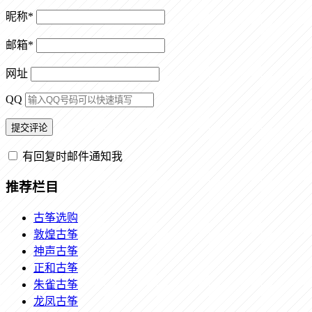
昵称
*
邮箱
*
网址
QQ
有回复时邮件通知我
推荐栏目
古筝选购
敦煌古筝
神声古筝
正和古筝
朱雀古筝
龙凤古筝