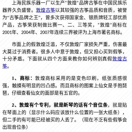
上海民族乐器一厂以生产“敦煌”品牌古筝在中国民族乐
敦煌古筝
以其较强的古筝品质和音质，被誉
器界久负盛誉。
为“古筝品牌之王”，
曾多次获得国家金、银质牌轻工部优质
产品，古筝荣获制做比赛一、二、三等奖，“敦煌”商标在
2001年、2004年、2007年连续三界被评为上海市著名商标。
不仅敦煌厂家损失严重，伤害最
市面上的假敦煌泛滥，
大莫过于消费者。很多人中意于敦煌，但又担心买到假筝，
十分矛盾。
下面就从四个方面来教你如何辨别真假
敦煌古
筝
。
1、
商标：
敦煌商标采用的是变色印刷，纸张质感很
强，触摸有明显的凹凸感。而且商标的图案上仙女是手抱琵
琶，仔细查看仙女的面部是有五官的。
2、
敦煌有个专利，就是新琴的话有个音位条
，就是贴
在琴面上的（显示什么码应该放什么位置的一张大纸条），
（现在不乏有些假筝会
但二手的有可能已经被买的人丢了。
出现音位条）