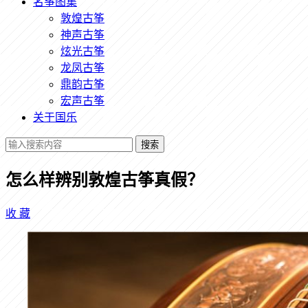
名筝图集
敦煌古筝
神声古筝
炫光古筝
龙凤古筝
鼎韵古筝
宏声古筝
关于国乐
搜索
怎么样辨别敦煌古筝真假？
收
藏