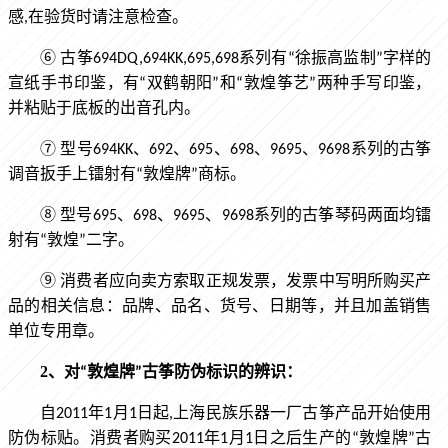
感,在验货时请注意检查。
⑥
古筝694DQ,694KK,695,698系列有“徐振高监制”字样的
宣纸手书印鉴，有“双鹤朝阳”和“敦煌筝艺”两种手写印鉴，
并粘贴于底板的出音孔内。
⑦
型号694KK、692、695、698、9695、9698系列的古筝
调音扳手上镭射有“敦煌牌”商标。
⑧
型号695、698、9695、9698系列的古筝琴码两面均镭
射有“敦煌”二字。
⑨
消费者应向卖方索取正规发票，发票中写明所购买产
品的相关信息：品牌、品名、货号、日期等，并且加盖销售
单位专用章。
2、
对“敦煌牌”古筝防伪标识的辨识：
自2011年1月1日起,上海民族乐器一厂古筝产品开始使用
防伪标贴。消费者购买2011年1月1日之后生产的“敦煌牌”古