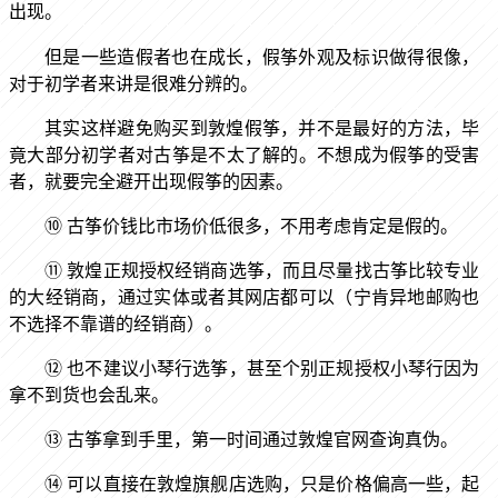
。
出现
但是一些造假者也在成长，假筝外观及标识做得很像，
对于初学者来讲是很难分辨的。
其实这样避免购买到敦煌假筝，并不是最好的方法，毕
竟大部分初学者对古筝是不太了解的。不想成为假筝的受害
者，就要完全避开出现假筝的因素。
⑩
古筝价钱比市场价低很多，不用考虑肯定是假的。
⑪
敦煌正规授权经销商选筝，而且尽量找古筝比较专业
的大经销商，通过实体或者其网店都可以（宁肯异地邮购也
不选择不靠谱的经销商）。
⑫
也不建议小琴行选筝，甚至个别正规授权小琴行因为
拿不到货也会乱来。
⑬
古筝拿到手里，第一时间通过敦煌官网查询真伪。
⑭
可以直接在敦煌旗舰店选购，只是价格偏高一些，起