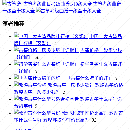
古筝考级曲谱
一级至十级大全
筝者推荐
中国十大古筝品
牌排行榜（客观）
71
古筝价格一般多少钱
【详解】
20
初学者买什么古筝好
「详解」
5
「古筝什么牌子的好」
5
敦煌古筝价格
敦煌古筝一般多少钱？
2
敦煌古筝什么型号适
合初学者
9
敦煌古
筝什么型号好 敦煌哪款筝性价比高？
32