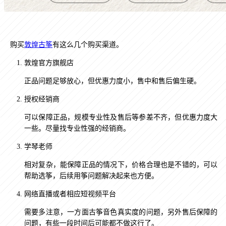
购买
敦煌古筝
有这么几个购买渠道。
敦煌官方旗舰店
正品问题足够放心，但优惠力度小，售中和售后偏生硬。
授权经销商
可以保障正品，规模专业性及售后等参差不齐，但优惠力度大
一些。尽量找专业性强的经销商。
学琴老师
相对复杂，能保障正品的情况下，价格合理也是不错的，可以
帮助选筝，后续用筝问题解决起来也方便。
网络直播或者相应短视频平台
需要多注意，一方面古筝音色真实度的问题，另外售后保障的
问题，有些一段时间后可能都不做这行了。