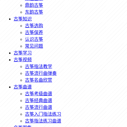
鼎韵古筝
东韵古筝
古筝知识
古筝选购
古筝保养
认识古筝
常见问题
古筝学习
古筝视频
古筝指法教学
古筝流行曲弹奏
古筝名曲欣赏
古筝曲谱
古筝考级曲谱
古筝经典曲谱
古筝流行曲谱
古筝入门指法练习
古筝指法练习曲谱