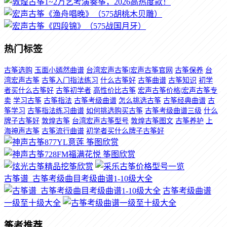
热门标签
古筝选购
玉面小嫣然曲谱
台湾宏声古筝|宏声古筝官网
古筝保养
台
湾宏声古筝
古筝入门指法练习
什么古筝好
古筝曲谱
古筝知识
初学
者买什么古筝好
古筝初学者
高性价比古筝
宏声古筝价格|宏声古筝专
卖
学习古筝
古筝指法
古筝考级曲谱
怎么挑选古筝
古筝经典曲谱
古
筝学习
古筝指法练习曲谱
如何挑选购买古筝
古筝考级曲谱三级
什么
牌子古筝好
敦煌古筝
台湾宏声古筝型号
敦煌古筝图文
古筝养护
上
海神声古筝
古筝流行曲谱
初学者买什么牌子古筝好
古筝谱_古筝考级曲目考级曲谱1-10级大全
古筝考级曲谱
一级至十级大全
筝者推荐