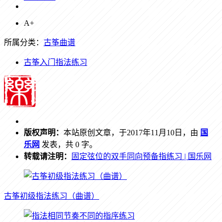
A+
所属分类：
古筝曲谱
古筝入门指法练习
版权声明：
本站原创文章，于2017年11月10日，由
国
乐网
发表，共 0 字。
转载请注明：
固定弦位的双手同向预备指练习 | 国乐网
古筝初级指法练习（曲谱）