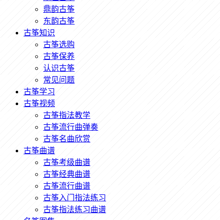
鼎韵古筝
东韵古筝
古筝知识
古筝选购
古筝保养
认识古筝
常见问题
古筝学习
古筝视频
古筝指法教学
古筝流行曲弹奏
古筝名曲欣赏
古筝曲谱
古筝考级曲谱
古筝经典曲谱
古筝流行曲谱
古筝入门指法练习
古筝指法练习曲谱