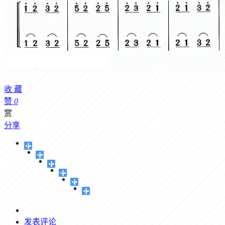
收
藏
赞
0
赏
分享
发表评论