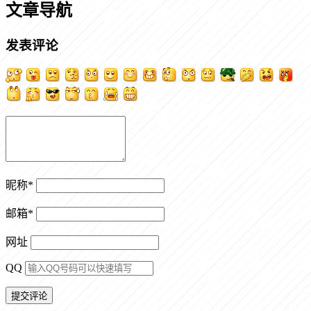
文章导航
发表评论
昵称
*
邮箱
*
网址
QQ