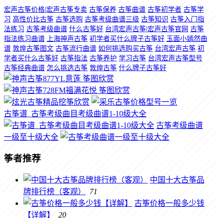
宏声古筝价格|宏声古筝专卖
古筝保养
古筝曲谱
古筝初学者
古筝学
习
高性价比古筝
古筝选购
古筝考级曲谱三级
古筝知识
古筝入门指
法练习
古筝考级曲谱
什么古筝好
台湾宏声古筝|宏声古筝官网
古筝
指法练习曲谱
上海神声古筝
初学者买什么牌子古筝好
玉面小嫣然曲
谱
敦煌古筝图文
古筝流行曲谱
如何挑选购买古筝
台湾宏声古筝
初
学者买什么古筝好
古筝指法
古筝养护
学习古筝
台湾宏声古筝型号
古筝经典曲谱
怎么挑选古筝
敦煌古筝
什么牌子古筝好
古筝谱_古筝考级曲目考级曲谱1-10级大全
古筝考级曲谱
一级至十级大全
筝者推荐
中国十大古筝品
牌排行榜（客观）
71
古筝价格一般多少钱
【详解】
20