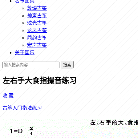
名筝图集
敦煌古筝
神声古筝
炫光古筝
龙凤古筝
鼎韵古筝
宏声古筝
关于国乐
搜索
左右手大食指撮音练习
收
藏
古筝入门指法练习