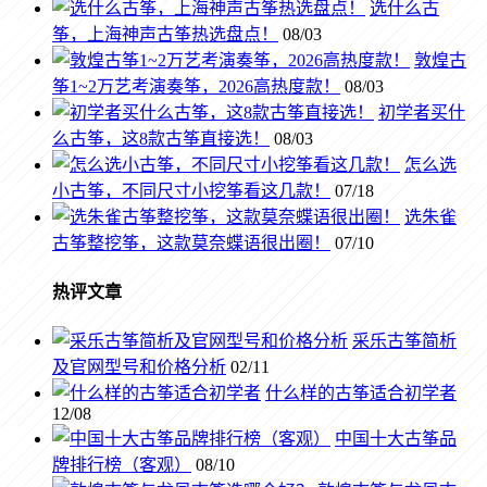
选什么古
筝，上海神声古筝热选盘点！
08/03
敦煌古
筝1~2万艺考演奏筝，2026高热度款！
08/03
初学者买什
么古筝，这8款古筝直接选！
08/03
怎么选
小古筝，不同尺寸小挖筝看这几款！
07/18
选朱雀
古筝整挖筝，这款莫奈蝶语很出圈！
07/10
热评文章
采乐古筝简析
及官网型号和价格分析
02/11
什么样的古筝适合初学者
12/08
中国十大古筝品
牌排行榜（客观）
08/10