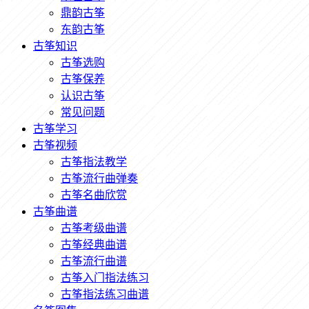
鼎韵古筝
东韵古筝
古筝知识
古筝选购
古筝保养
认识古筝
常见问题
古筝学习
古筝视频
古筝指法教学
古筝流行曲弹奏
古筝名曲欣赏
古筝曲谱
古筝考级曲谱
古筝经典曲谱
古筝流行曲谱
古筝入门指法练习
古筝指法练习曲谱