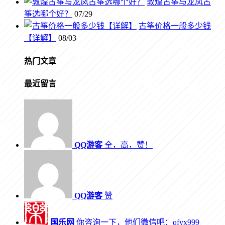
敦煌古筝与龙凤古
筝选哪个好？
07/29
古筝价格一般多少钱
【详解】
08/03
热门文章
最近留言
QQ游客
全，高，赞！
QQ游客
赞
国乐网
你咨询一下，他们微信吧：qfyx999