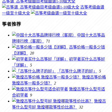
古筝谱_古筝考级曲目考级曲谱1-10级大全
古筝考级曲谱
一级至十级大全
筝者推荐
中国十大古筝品
牌排行榜（客观）
71
古筝价格一般多少钱
【详解】
20
初学者买什么古筝好
「详解」
5
「古筝什么牌子的好」
5
敦煌古筝价格
敦煌古筝一般多少钱？
2
敦煌古筝什么型号适
合初学者
9
敦煌古
筝什么型号好 敦煌哪款筝性价比高？
32