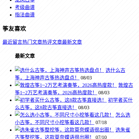
考级曲谱
指法曲谱
筝友喜欢
最近留言
热门文章
热评文章
最新文章
最新文章
选什么古
筝，上海神声古筝热选盘点！
08/03
敦煌古
筝1~2万艺考演奏筝，2026高热度款！
08/03
初学者买什
么古筝，这8款古筝直接选！
08/03
怎么选
小古筝，不同尺寸小挖筝看这几款！
07/18
选朱雀
古筝整挖筝，这款莫奈蝶语很出圈！
07/10