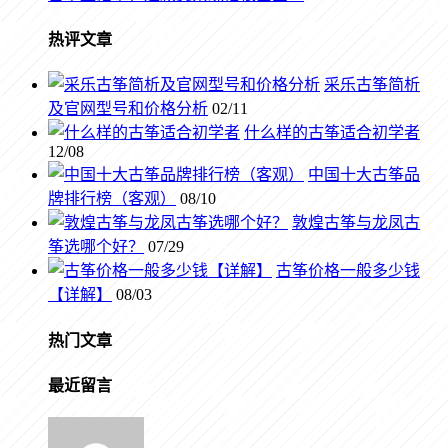
热评文章
采乐古筝简析
及官网型号和价格分析
02/11
什么样的古筝适合初学者
12/08
中国十大古筝品
牌排行榜（客观）
08/10
敦煌古筝与龙凤古
筝选哪个好？
07/29
古筝价格一般多少钱
【详解】
08/03
热门文章
最近留言