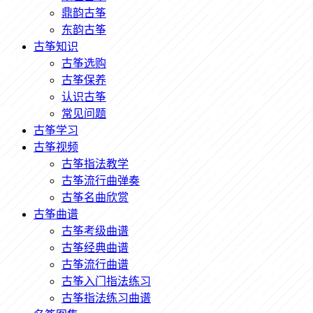
鼎韵古筝
东韵古筝
古筝知识
古筝选购
古筝保养
认识古筝
常见问题
古筝学习
古筝视频
古筝指法教学
古筝流行曲弹奏
古筝名曲欣赏
古筝曲谱
古筝考级曲谱
古筝经典曲谱
古筝流行曲谱
古筝入门指法练习
古筝指法练习曲谱