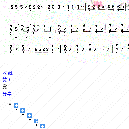
收
藏
赞
1
赏
分享