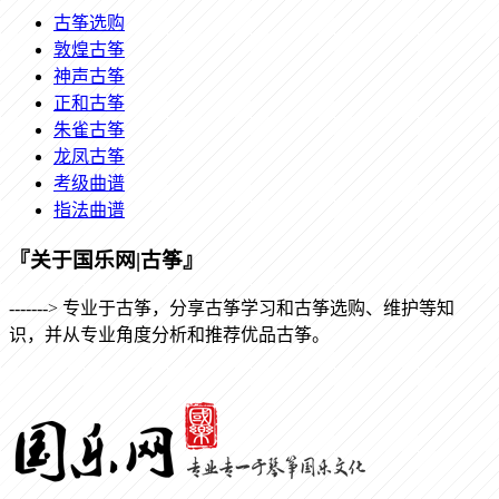
古筝选购
敦煌古筝
神声古筝
正和古筝
朱雀古筝
龙凤古筝
考级曲谱
指法曲谱
『关于国乐网|古筝』
-------> 专业于古筝，分享古筝学习和古筝选购、维护等知
识，并从专业角度分析和推荐优品古筝。