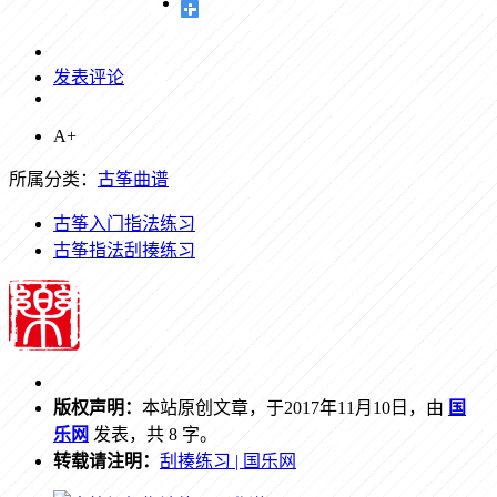
发表评论
A+
所属分类：
古筝曲谱
古筝入门指法练习
古筝指法刮揍练习
版权声明：
本站原创文章，于2017年11月10日，由
国
乐网
发表，共 8 字。
转载请注明：
刮揍练习 | 国乐网