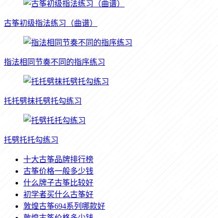
古筝初级指法练习（曲谱）
指法相同节奏不同的指序练习
托托劈抹托劈托勾练习
托劈托托勾练习
十大古筝品牌排行榜
古筝价格一般多少钱
什么牌子古筝比较好
初学者买什么古筝好
敦煌古筝694系列哪款好
敦煌古筝价格多少钱