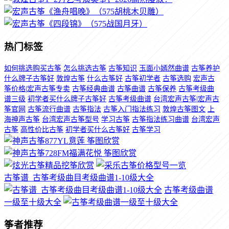
热门标签
如何挑选购买古筝
怎么挑选古筝
古筝知识
玉面小嫣然曲谱
古筝养护
什么牌子古筝好
敦煌古筝
什么古筝好
古筝初学者
古筝选购
宏声古
筝价格|宏声古筝专卖
古筝经典曲谱
古筝曲谱
古筝保养
古筝考级曲
谱三级
初学者买什么牌子古筝好
古筝考级曲谱
台湾宏声古筝|宏声古
筝官网
古筝流行曲谱
古筝指法
古筝入门指法练习
敦煌古筝图文
上
海神声古筝
台湾宏声古筝型号
学习古筝
古筝指法练习曲谱
台湾宏声
古筝
高性价比古筝
初学者买什么古筝好
古筝学习
古筝谱_古筝考级曲目考级曲谱1-10级大全
古筝考级曲谱
一级至十级大全
筝者推荐