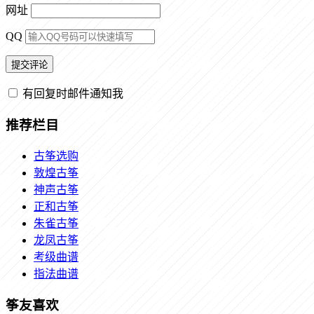
网址
QQ
有回复时邮件通知我
推荐栏目
古筝选购
敦煌古筝
神声古筝
正和古筝
朱雀古筝
龙凤古筝
考级曲谱
指法曲谱
筝友喜欢