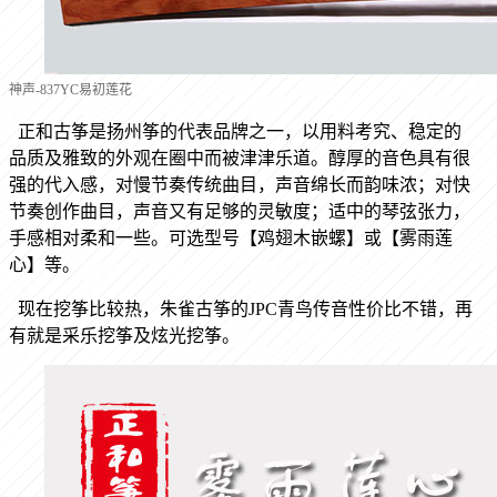
神声-837YC易初莲花
正和古筝是扬州筝的代表品牌之一，以用料考究、稳定的
品质及雅致的外观在圈中而被津津乐道。醇厚的音色具有很
强的代入感，对慢节奏传统曲目，声音绵长而韵味浓；对快
节奏创作曲目，声音又有足够的灵敏度；适中的琴弦张力，
手感相对柔和一些。
可选型号【鸡翅木嵌螺】或【雾雨莲
心】等。
现在挖筝比较热，朱雀古筝的JPC青鸟传音性价比不错，再
有就是采乐挖筝及炫光挖筝。