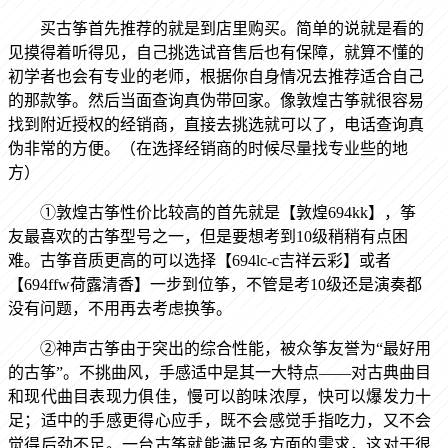
买古筝首先推荐的就是到店里购买。简单的说就是看的
见摸得着听得见，自己挑选试音售后也有保障，就算不懂的
初学者也会有专业的老师，根据你自身情况去推荐适合自己
的那款筝。然后当面查询真伪带回家。像敦煌古筝就很容易
找到附近授权的经销商，直接去挑选就可以了，电话查询真
伪非常的方便。（在选择经销商的时候尽量找专业些的地
方）
①敦煌古筝性价比较高的首先就是【敦煌
694kk】，筝
友最喜欢的古筝型号之一，但是要想考到10级稍稍有点困
难。古筝音质更高的可以选择【694lc-c吉祥云彩】或者
【694ffw荷露清香】一步到位筝，不管是考10级还是演奏都
没有问题，不用再去考虑换筝。
②神声古筝由于突出的综合性能，被众筝友誉为
“最好用
的古筝”。不挑曲风，手感适中是其一大特点——对古典曲目
和现代曲目表现力俱佳，慢可以韵味浓厚，快可以爆发力十
足；适中的手感更得心应手，既不会感觉手指吃力，又不会
觉得后劲不足。一台古筝就能满足多方面的需求，这对于很