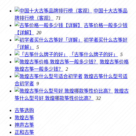
中国十大古筝品
牌排行榜（客观）
71
古筝价格一般多少钱
【详解】
20
初学者买什么古筝好
「详解」
5
「古筝什么牌子的好」
5
敦煌古筝价格
敦煌古筝一般多少钱？
2
敦煌古筝什么型号适
合初学者
9
敦煌古
筝什么型号好 敦煌哪款筝性价比高？
32
古筝选购
敦煌古筝
神声古筝
正和古筝