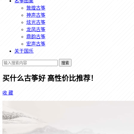
名筝图集
敦煌古筝
神声古筝
炫光古筝
龙凤古筝
鼎韵古筝
宏声古筝
关于国乐
搜索
买什么古筝好 高性价比推荐！
收
藏