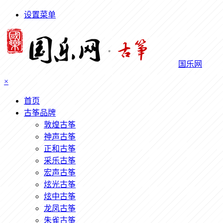
设置菜单
国乐网
×
首页
古筝品牌
敦煌古筝
神声古筝
正和古筝
采乐古筝
宏声古筝
炫光古筝
炫中古筝
龙凤古筝
朱雀古筝