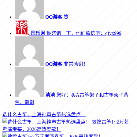
QQ游客
赞
国乐网
你咨询一下，他们微信吧：qfyx999
QQ游客
非常感谢！
清清
您好；买A古筝架子和古筝架子背
包，谢谢
选什么古筝，上海神声古筝热选盘点！
敦煌古筝1~2万艺
考演奏筝，2026高热度款！