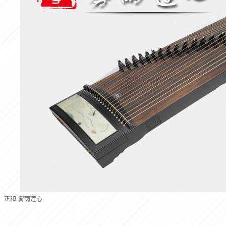
正和-雾雨莲心