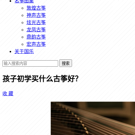
名筝图集
敦煌古筝
神声古筝
炫光古筝
龙凤古筝
鼎韵古筝
宏声古筝
关于国乐
搜索
孩子初学买什么古筝好？
收
藏