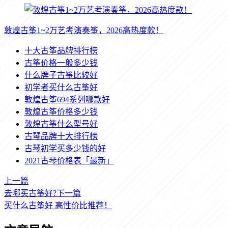
敦煌古筝1~2万艺考演奏筝，2026高热度款！
十大古筝品牌排行榜
古筝价格一般多少钱
什么牌子古筝比较好
初学者买什么古筝好
敦煌古筝694系列哪款好
敦煌古筝价格多少钱
敦煌古筝什么型号好
古琴品牌十大排行榜
古琴初学买多少钱的好
2021古琴价格表「最新」
上一篇
去哪买古筝好?
下一篇
买什么古筝好 高性价比推荐！