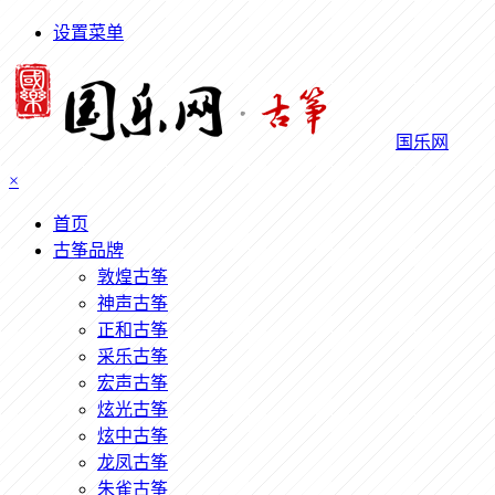
设置菜单
国乐网
×
首页
古筝品牌
敦煌古筝
神声古筝
正和古筝
采乐古筝
宏声古筝
炫光古筝
炫中古筝
龙凤古筝
朱雀古筝