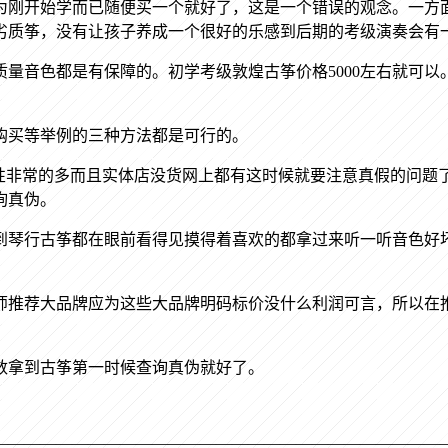
为刚开始学而已随便买一个就好了，这是一个错误的观念。一方
劣质筝，没有让孩子养成一个很好的乐感到后期的考级演奏会有
质量音色都是有保障的。初学考级敦煌古筝价格
5000左右就可
购买等举例的三种方法都是可行的。
选性非常的多而且实体店没货网上都有这时候就要注意真假的问题
询真伪。
到琴行古筝都在眼前看得见摸得着喜欢的都拿过来听一听音色好
师推荐大品牌应为这些大品牌明码标价没什么利润可言，所以在
数拿到古筝第一时候查询真伪就好了。
————————————————————————————