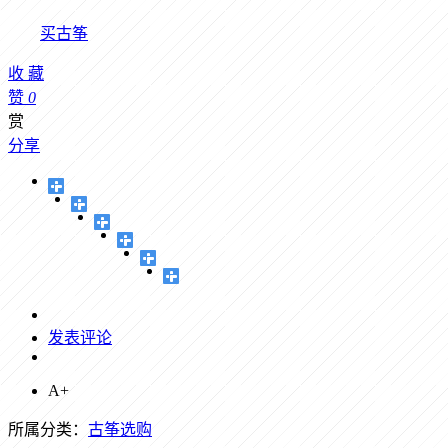
买古筝
收
藏
赞
0
赏
分享
发表评论
A+
所属分类：
古筝选购