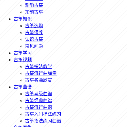
鼎韵古筝
东韵古筝
古筝知识
古筝选购
古筝保养
认识古筝
常见问题
古筝学习
古筝视频
古筝指法教学
古筝流行曲弹奏
古筝名曲欣赏
古筝曲谱
古筝考级曲谱
古筝经典曲谱
古筝流行曲谱
古筝入门指法练习
古筝指法练习曲谱