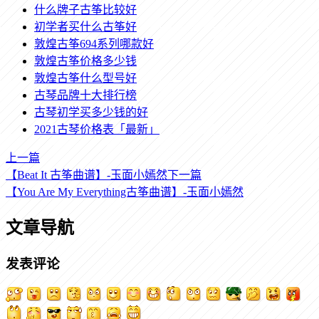
什么牌子古筝比较好
初学者买什么古筝好
敦煌古筝694系列哪款好
敦煌古筝价格多少钱
敦煌古筝什么型号好
古琴品牌十大排行榜
古琴初学买多少钱的好
2021古琴价格表「最新」
上一篇
【Beat It 古筝曲谱】-玉面小嫣然
下一篇
【You Are My Everything古筝曲谱】-玉面小嫣然
文章导航
发表评论