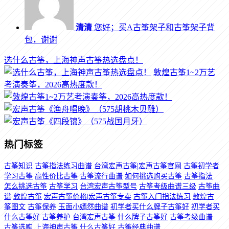
清清
您好；买A古筝架子和古筝架子背
包，谢谢
选什么古筝，上海神声古筝热选盘点！
敦煌古筝1~2万艺
考演奏筝，2026高热度款！
热门标签
古筝知识
古筝指法练习曲谱
台湾宏声古筝|宏声古筝官网
古筝初学者
学习古筝
高性价比古筝
古筝流行曲谱
如何挑选购买古筝
古筝指法
怎么挑选古筝
古筝学习
台湾宏声古筝型号
古筝考级曲谱三级
古筝曲
谱
敦煌古筝
宏声古筝价格|宏声古筝专卖
古筝入门指法练习
敦煌古
筝图文
古筝保养
玉面小嫣然曲谱
初学者买什么牌子古筝好
初学者买
什么古筝好
古筝养护
台湾宏声古筝
什么牌子古筝好
古筝考级曲谱
古筝选购
上海神声古筝
什么古筝好
古筝经典曲谱