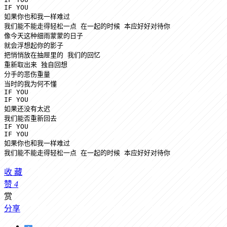
IF YOU

如果你也和我一样难过

我们能不能走得轻松一点 在一起的时候 本应好好对待你

像今天这种细雨蒙蒙的日子

就会浮想起你的影子

把悄悄放在抽屉里的 我们的回忆

重新取出来 独自回想

分手的悲伤重量

当时的我为何不懂

IF YOU

IF YOU

如果还没有太迟

我们能否重新回去

IF YOU

IF YOU

如果你也和我一样难过

我们能不能走得轻松一点 在一起的时候 本应好好对待你
收
藏
赞
4
赏
分享