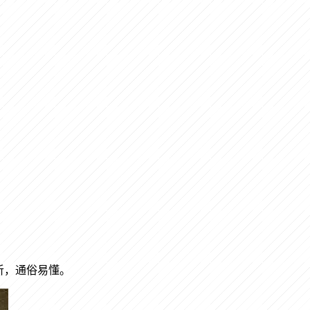
听，通俗易懂。