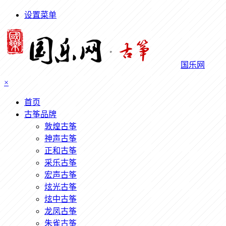
设置菜单
国乐网
×
首页
古筝品牌
敦煌古筝
神声古筝
正和古筝
采乐古筝
宏声古筝
炫光古筝
炫中古筝
龙凤古筝
朱雀古筝