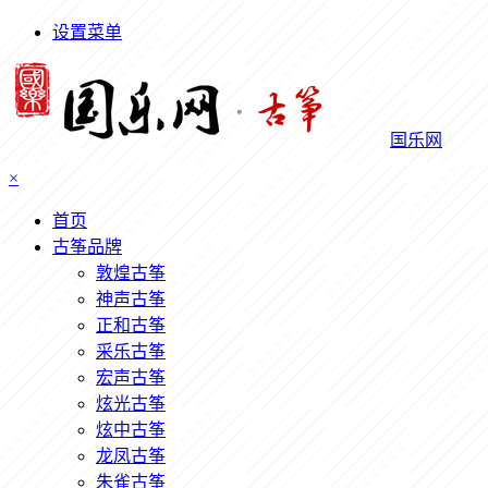
设置菜单
国乐网
×
首页
古筝品牌
敦煌古筝
神声古筝
正和古筝
采乐古筝
宏声古筝
炫光古筝
炫中古筝
龙凤古筝
朱雀古筝