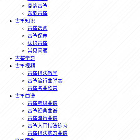
鼎韵古筝
东韵古筝
古筝知识
古筝选购
古筝保养
认识古筝
常见问题
古筝学习
古筝视频
古筝指法教学
古筝流行曲弹奏
古筝名曲欣赏
古筝曲谱
古筝考级曲谱
古筝经典曲谱
古筝流行曲谱
古筝入门指法练习
古筝指法练习曲谱