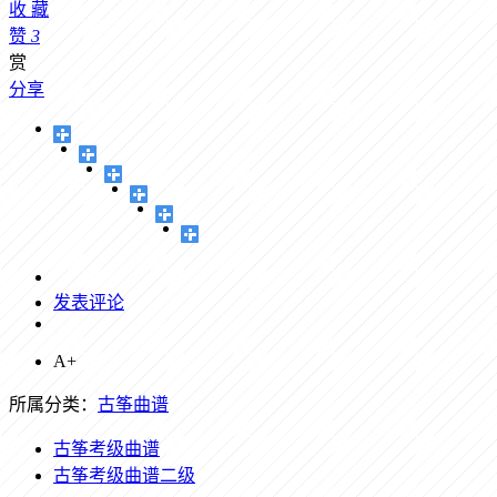
收
藏
赞
3
赏
分享
发表评论
A+
所属分类：
古筝曲谱
古筝考级曲谱
古筝考级曲谱二级