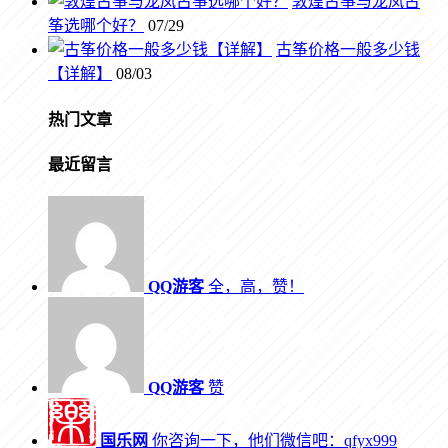
敦煌古筝与龙凤古
筝选哪个好？
07/29
古筝价格一般多少钱
【详解】
08/03
热门文章
最近留言
QQ游客
全，高，赞！
QQ游客
赞
国乐网
你咨询一下，他们微信吧：qfyx999