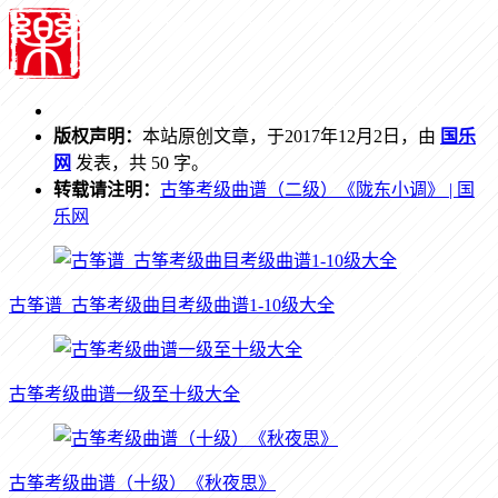
版权声明：
本站原创文章，于2017年12月2日，由
国乐
网
发表，共 50 字。
转载请注明：
古筝考级曲谱（二级）《陇东小调》 | 国
乐网
古筝谱_古筝考级曲目考级曲谱1-10级大全
古筝考级曲谱一级至十级大全
古筝考级曲谱（十级）《秋夜思》