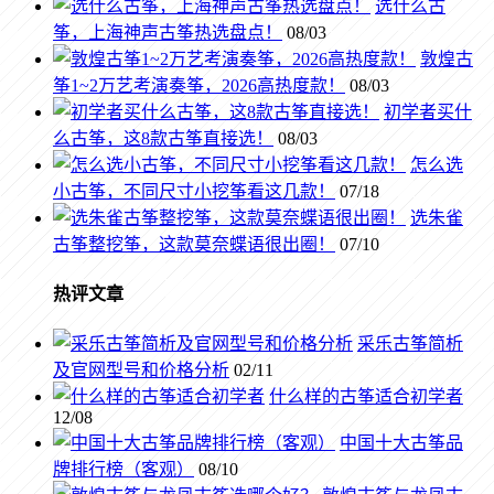
选什么古
筝，上海神声古筝热选盘点！
08/03
敦煌古
筝1~2万艺考演奏筝，2026高热度款！
08/03
初学者买什
么古筝，这8款古筝直接选！
08/03
怎么选
小古筝，不同尺寸小挖筝看这几款！
07/18
选朱雀
古筝整挖筝，这款莫奈蝶语很出圈！
07/10
热评文章
采乐古筝简析
及官网型号和价格分析
02/11
什么样的古筝适合初学者
12/08
中国十大古筝品
牌排行榜（客观）
08/10