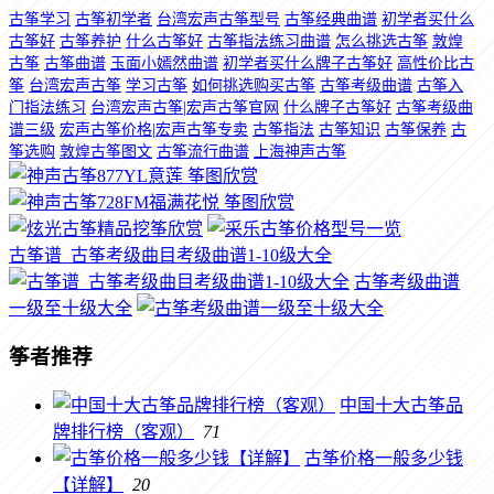
古筝学习
古筝初学者
台湾宏声古筝型号
古筝经典曲谱
初学者买什么
古筝好
古筝养护
什么古筝好
古筝指法练习曲谱
怎么挑选古筝
敦煌
古筝
古筝曲谱
玉面小嫣然曲谱
初学者买什么牌子古筝好
高性价比古
筝
台湾宏声古筝
学习古筝
如何挑选购买古筝
古筝考级曲谱
古筝入
门指法练习
台湾宏声古筝|宏声古筝官网
什么牌子古筝好
古筝考级曲
谱三级
宏声古筝价格|宏声古筝专卖
古筝指法
古筝知识
古筝保养
古
筝选购
敦煌古筝图文
古筝流行曲谱
上海神声古筝
古筝谱_古筝考级曲目考级曲谱1-10级大全
古筝考级曲谱
一级至十级大全
筝者推荐
中国十大古筝品
牌排行榜（客观）
71
古筝价格一般多少钱
【详解】
20