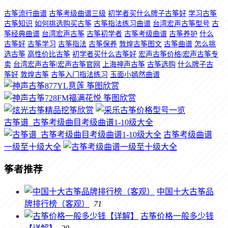
古筝流行曲谱
古筝考级曲谱三级
初学者买什么牌子古筝好
学习古筝
古筝知识
如何挑选购买古筝
古筝指法练习曲谱
台湾宏声古筝型号
古
筝经典曲谱
台湾宏声古筝
古筝初学者
古筝考级曲谱
古筝养护
什么
古筝好
古筝学习
古筝指法
古筝保养
敦煌古筝图文
古筝曲谱
怎么挑
选古筝
高性价比古筝
初学者买什么古筝好
宏声古筝价格|宏声古筝专
卖
台湾宏声古筝|宏声古筝官网
上海神声古筝
古筝选购
什么牌子古
筝好
敦煌古筝
古筝入门指法练习
玉面小嫣然曲谱
古筝谱_古筝考级曲目考级曲谱1-10级大全
古筝考级曲谱
一级至十级大全
筝者推荐
中国十大古筝品
牌排行榜（客观）
71
古筝价格一般多少钱