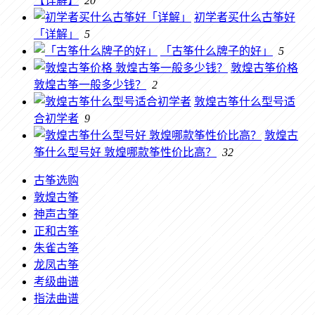
【详解】
20
初学者买什么古筝好
「详解」
5
「古筝什么牌子的好」
5
敦煌古筝价格
敦煌古筝一般多少钱？
2
敦煌古筝什么型号适
合初学者
9
敦煌古
筝什么型号好 敦煌哪款筝性价比高？
32
古筝选购
敦煌古筝
神声古筝
正和古筝
朱雀古筝
龙凤古筝
考级曲谱
指法曲谱