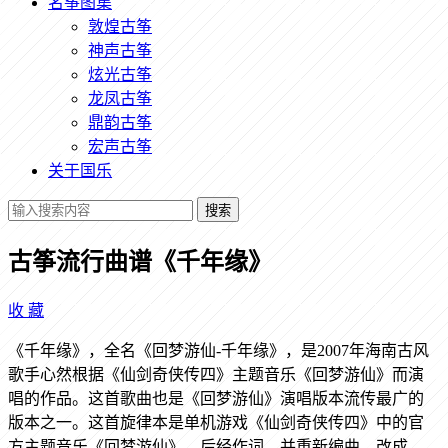
名筝图集
敦煌古筝
神声古筝
炫光古筝
龙凤古筝
鼎韵古筝
宏声古筝
关于国乐
搜索
古筝流行曲谱《千年缘》
收
藏
《千年缘》，全名《回梦游仙-千年缘》，是2007年海南古风
歌手心然根据《仙剑奇侠传四》主题音乐《回梦游仙》而演
唱的作品。这首歌曲也是《回梦游仙》演唱版本流传最广的
版本之一。这首旋律本是单机游戏《仙剑奇侠传四》中的官
方主题音乐《回梦游仙》，后经作词，并重新编曲，改成