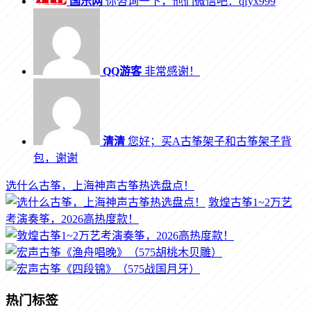
国乐网
你咨询一下，他们微信吧：qfyx999
QQ游客
非常感谢！
清清
您好；买A古筝架子和古筝架子背
包，谢谢
选什么古筝，上海神声古筝热选盘点！
敦煌古筝1~2万艺
考演奏筝，2026高热度款！
热门标签