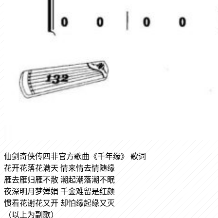
仙剑奇侠传四非官方歌曲《千年缘》 歌词
花开花落花满天 情来情去情随缘
雁去雁归雁不散 潮起潮落潮不眠
夜深明月梦婵娟 千金难留是红颜
惯看花谢花又开 却怕缘起缘又灭
（以上为副歌）