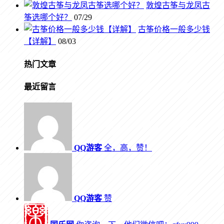
敦煌古筝与龙凤古
筝选哪个好？
07/29
古筝价格一般多少钱
【详解】
08/03
热门文章
最近留言
QQ游客
全，高，赞！
QQ游客
赞