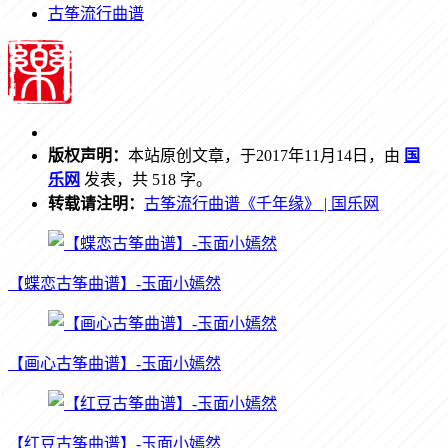
古筝流行曲谱
版权声明：
本站原创文章，于2017年11月14日，由
国
乐网
发表，共 518 字。
转载请注明：
古筝流行曲谱《千年缘》 | 国乐网
【蝶恋古筝曲谱】-玉面小嫣然
【画心古筝曲谱】-玉面小嫣然
【红豆古筝曲谱】-玉面小嫣然