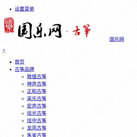
设置菜单
国乐网
×
首页
古筝品牌
敦煌古筝
神声古筝
正和古筝
采乐古筝
宏声古筝
炫光古筝
炫中古筝
龙凤古筝
朱雀古筝