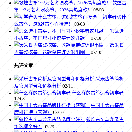
敦煌古
筝1~2万艺考演奏筝，2026高热度款！
08/03
初学者买什
么古筝，这8款古筝直接选！
08/03
怎么选
小古筝，不同尺寸小挖筝看这几款！
07/18
选朱雀
古筝整挖筝，这款莫奈蝶语很出圈！
07/10
热评文章
采乐古筝简析
及官网型号和价格分析
02/11
什么样的古筝适合初学者
12/08
中国十大古筝品
牌排行榜（客观）
08/10
敦煌古筝与龙凤古
筝选哪个好？
07/29