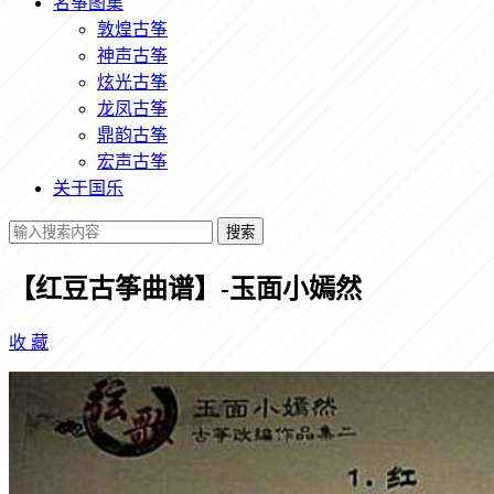
名筝图集
敦煌古筝
神声古筝
炫光古筝
龙凤古筝
鼎韵古筝
宏声古筝
关于国乐
搜索
【红豆古筝曲谱】-玉面小嫣然
收
藏