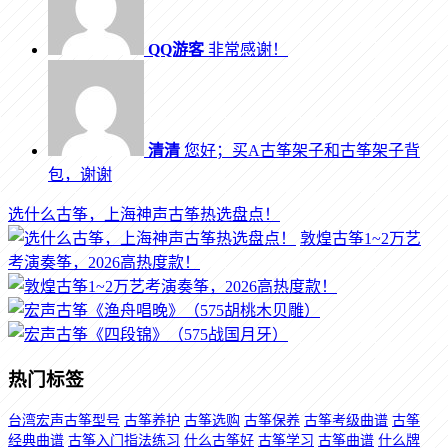
QQ游客
非常感谢！
清清
您好；买A古筝架子和古筝架子背
包，谢谢
选什么古筝，上海神声古筝热选盘点！
敦煌古筝1~2万艺
考演奏筝，2026高热度款！
热门标签
台湾宏声古筝型号
古筝养护
古筝选购
古筝保养
古筝考级曲谱
古筝
经典曲谱
古筝入门指法练习
什么古筝好
古筝学习
古筝曲谱
什么牌