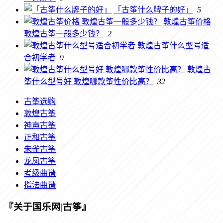
「古筝什么牌子的好」
5
敦煌古筝价格
敦煌古筝一般多少钱？
2
敦煌古筝什么型号适
合初学者
9
敦煌古
筝什么型号好 敦煌哪款筝性价比高？
32
古筝选购
敦煌古筝
神声古筝
正和古筝
朱雀古筝
龙凤古筝
考级曲谱
指法曲谱
『关于国乐网|古筝』