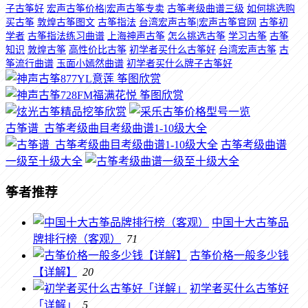
子古筝好
宏声古筝价格|宏声古筝专卖
古筝考级曲谱三级
如何挑选购
买古筝
敦煌古筝图文
古筝指法
台湾宏声古筝|宏声古筝官网
古筝初
学者
古筝指法练习曲谱
上海神声古筝
怎么挑选古筝
学习古筝
古筝
知识
敦煌古筝
高性价比古筝
初学者买什么古筝好
台湾宏声古筝
古
筝流行曲谱
玉面小嫣然曲谱
初学者买什么牌子古筝好
古筝谱_古筝考级曲目考级曲谱1-10级大全
古筝考级曲谱
一级至十级大全
筝者推荐
中国十大古筝品
牌排行榜（客观）
71
古筝价格一般多少钱
【详解】
20
初学者买什么古筝好
「详解」
5