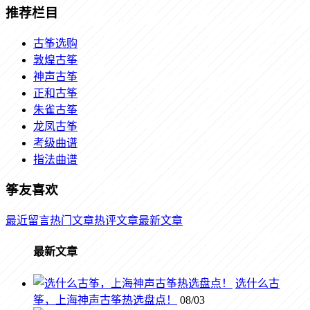
推荐栏目
古筝选购
敦煌古筝
神声古筝
正和古筝
朱雀古筝
龙凤古筝
考级曲谱
指法曲谱
筝友喜欢
最近留言
热门文章
热评文章
最新文章
最新文章
选什么古
筝，上海神声古筝热选盘点！
08/03