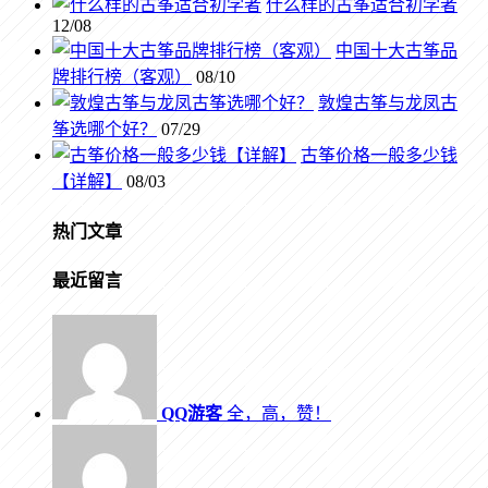
什么样的古筝适合初学者
12/08
中国十大古筝品
牌排行榜（客观）
08/10
敦煌古筝与龙凤古
筝选哪个好？
07/29
古筝价格一般多少钱
【详解】
08/03
热门文章
最近留言
QQ游客
全，高，赞！