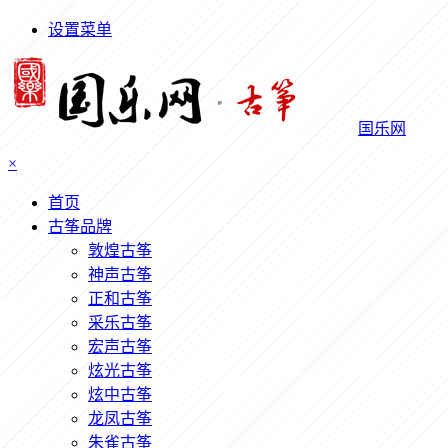
设置菜单
国乐网
×
首页
古筝品牌
敦煌古筝
神声古筝
正和古筝
采乐古筝
宏声古筝
炫光古筝
炫中古筝
龙凤古筝
朱雀古筝