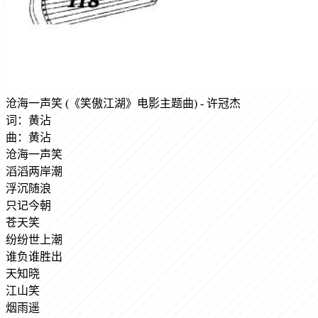
沧海一声笑 (《笑傲江湖》电影主题曲) - 许冠杰
词：黄沾
曲：黄沾
沧海一声笑
滔滔两岸潮
浮沉随浪
只记今朝
苍天笑
纷纷世上潮
谁负谁胜出
天知晓
江山笑
烟雨遥