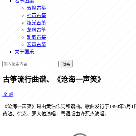
名筝图集
敦煌古筝
神声古筝
炫光古筝
龙凤古筝
鼎韵古筝
宏声古筝
关于国乐
搜索
古筝流行曲谱、《沧海一声笑》
收
藏
《沧海一声笑》是由黄沾作词和谱曲。歌曲发行于1990年5
黄沾、徐克、罗大佑演唱，粤语版由许冠杰演唱。