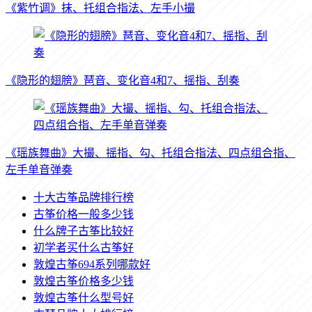
《紫竹调》抹、托组合指法、左手小撮
《隐形的翅膀》琶音、变化音4和7、摇指、刮奏
《瑶族舞曲》大撮、摇指、勾、托组合指法、四点组合指、
左手单音弹奏
十大古筝品牌排行榜
古筝价格一般多少钱
什么牌子古筝比较好
初学者买什么古筝好
敦煌古筝694系列哪款好
敦煌古筝价格多少钱
敦煌古筝什么型号好