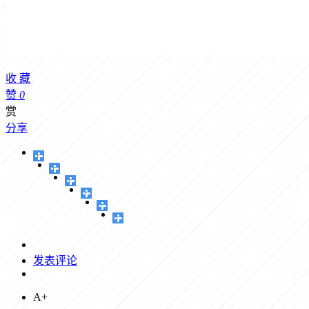
收
藏
赞
0
赏
分享
发表评论
A+