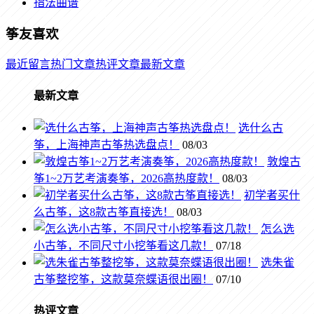
指法曲谱
筝友喜欢
最近留言
热门文章
热评文章
最新文章
最新文章
选什么古
筝，上海神声古筝热选盘点！
08/03
敦煌古
筝1~2万艺考演奏筝，2026高热度款！
08/03
初学者买什
么古筝，这8款古筝直接选！
08/03
怎么选
小古筝，不同尺寸小挖筝看这几款！
07/18
选朱雀
古筝整挖筝，这款莫奈蝶语很出圈！
07/10
热评文章