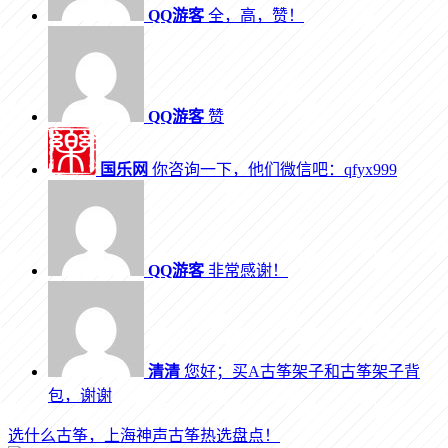
QQ游客
全，高，赞！
QQ游客
赞
国乐网
你咨询一下，他们微信吧：qfyx999
QQ游客
非常感谢！
清清
您好；买A古筝架子和古筝架子背
包，谢谢
选什么古筝，上海神声古筝热选盘点！