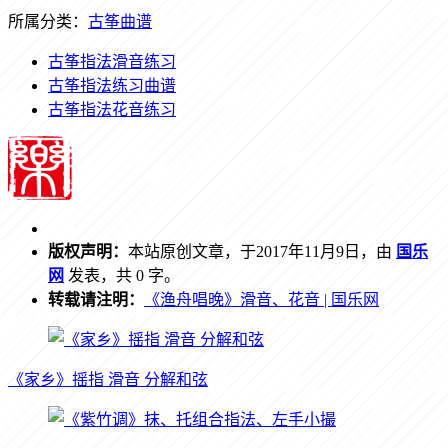
所属分类：
古筝曲谱
古筝指法滑音练习
古筝指法练习曲谱
古筝指法花音练习
版权声明：
本站原创文章，于2017年11月9日，由
国乐
网
发表，共 0 字。
转载请注明：
《渔舟唱晚》滑音、花音 | 国乐网
《家乡》摇指 滑音 分解和弦