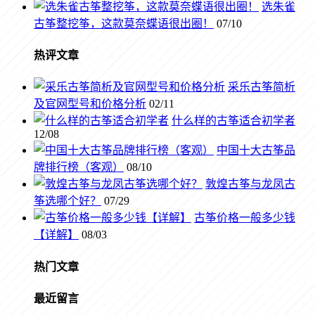
选朱雀
古筝整挖筝，这款莫奈蝶语很出圈！
07/10
热评文章
采乐古筝简析
及官网型号和价格分析
02/11
什么样的古筝适合初学者
12/08
中国十大古筝品
牌排行榜（客观）
08/10
敦煌古筝与龙凤古
筝选哪个好？
07/29
古筝价格一般多少钱
【详解】
08/03
热门文章
最近留言