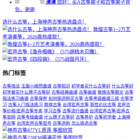
清清
您好；买A古筝架子和古筝架子背
包，谢谢
选什么古筝，上海神声古筝热选盘点！
敦煌古筝1~2万艺
考演奏筝，2026高热度款！
热门标签
古筝指法
玉面小嫣然曲谱
古筝知识
初学者买什么古筝好
什么古筝好
初学者买什么牌子古筝好
古筝经典曲谱
古筝曲谱
敦煌古筝图文
古筝
指法练习曲谱
古筝保养
如何挑选购买古筝
古筝考级曲谱三级
古筝学
习
古筝入门指法练习
敦煌古筝
台湾宏声古筝
高性价比古筝
宏声古
筝价格|宏声古筝专卖
学习古筝
古筝流行曲谱
台湾宏声古筝|宏声古
筝官网
古筝考级曲谱
什么牌子古筝好
古筝养护
古筝初学者
上海神
声古筝
台湾宏声古筝型号
古筝选购
怎么挑选古筝