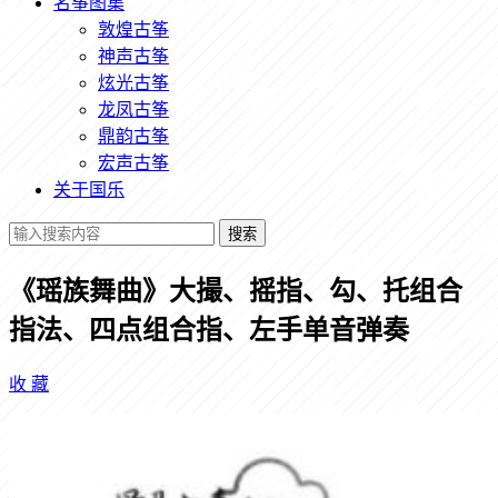
名筝图集
敦煌古筝
神声古筝
炫光古筝
龙凤古筝
鼎韵古筝
宏声古筝
关于国乐
搜索
《瑶族舞曲》大撮、摇指、勾、托组合
指法、四点组合指、左手单音弹奏
收
藏