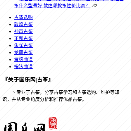
筝什么型号好 敦煌哪款筝性价比高？
32
古筝选购
敦煌古筝
神声古筝
正和古筝
朱雀古筝
龙凤古筝
考级曲谱
指法曲谱
『关于国乐网|古筝』
-------> 专业于古筝，分享古筝学习和古筝选购、维护等知
识，并从专业角度分析和推荐优品古筝。