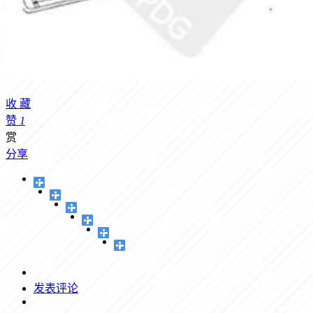
收
藏
赞
1
赏
分享
发表评论