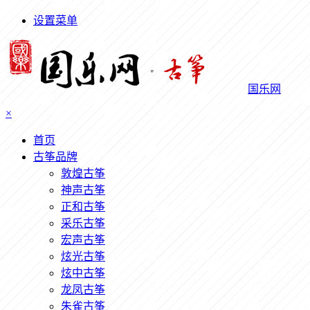
设置菜单
国乐网
×
首页
古筝品牌
敦煌古筝
神声古筝
正和古筝
采乐古筝
宏声古筝
炫光古筝
炫中古筝
龙凤古筝
朱雀古筝