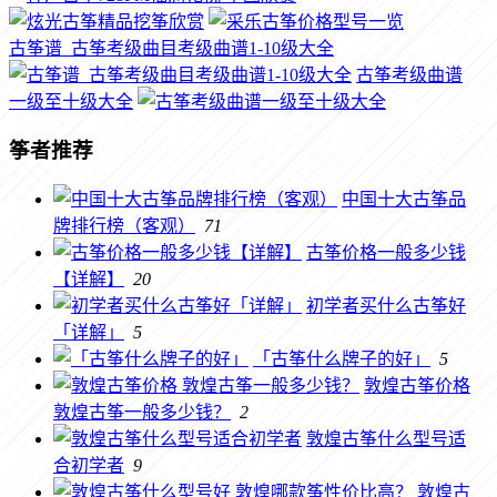
古筝谱_古筝考级曲目考级曲谱1-10级大全
古筝考级曲谱
一级至十级大全
筝者推荐
中国十大古筝品
牌排行榜（客观）
71
古筝价格一般多少钱
【详解】
20
初学者买什么古筝好
「详解」
5
「古筝什么牌子的好」
5
敦煌古筝价格
敦煌古筝一般多少钱？
2
敦煌古筝什么型号适
合初学者
9
敦煌古