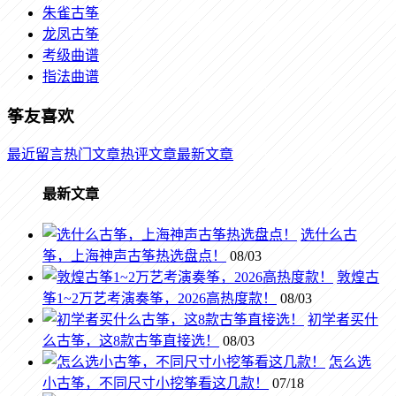
朱雀古筝
龙凤古筝
考级曲谱
指法曲谱
筝友喜欢
最近留言
热门文章
热评文章
最新文章
最新文章
选什么古
筝，上海神声古筝热选盘点！
08/03
敦煌古
筝1~2万艺考演奏筝，2026高热度款！
08/03
初学者买什
么古筝，这8款古筝直接选！
08/03
怎么选
小古筝，不同尺寸小挖筝看这几款！
07/18