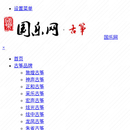
设置菜单
国乐网
×
首页
古筝品牌
敦煌古筝
神声古筝
正和古筝
采乐古筝
宏声古筝
炫光古筝
炫中古筝
龙凤古筝
朱雀古筝