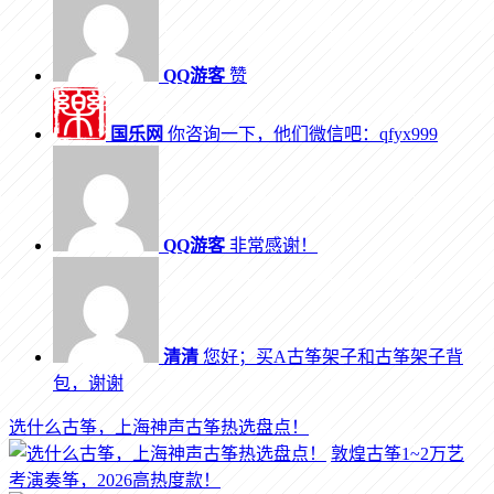
QQ游客
赞
国乐网
你咨询一下，他们微信吧：qfyx999
QQ游客
非常感谢！
清清
您好；买A古筝架子和古筝架子背
包，谢谢
选什么古筝，上海神声古筝热选盘点！
敦煌古筝1~2万艺
考演奏筝，2026高热度款！