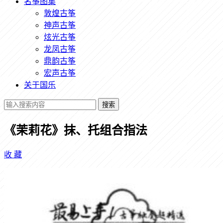
名筝图集
敦煌古筝
神声古筝
炫光古筝
龙凤古筝
鼎韵古筝
宏声古筝
关于国乐
搜索
《茉莉花》抹、托组合指法
收
藏