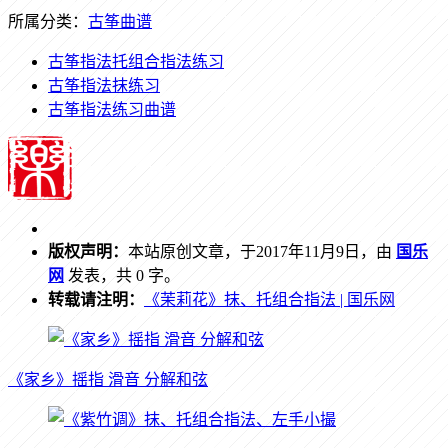
所属分类：
古筝曲谱
古筝指法托组合指法练习
古筝指法抹练习
古筝指法练习曲谱
版权声明：
本站原创文章，于2017年11月9日，由
国乐
网
发表，共 0 字。
转载请注明：
《茉莉花》抹、托组合指法 | 国乐网
《家乡》摇指 滑音 分解和弦