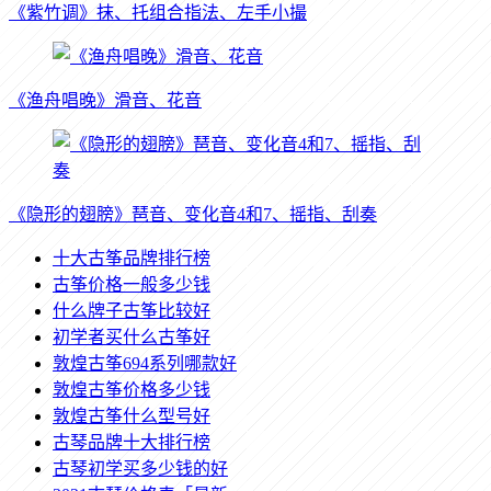
《紫竹调》抹、托组合指法、左手小撮
《渔舟唱晚》滑音、花音
《隐形的翅膀》琶音、变化音4和7、摇指、刮奏
十大古筝品牌排行榜
古筝价格一般多少钱
什么牌子古筝比较好
初学者买什么古筝好
敦煌古筝694系列哪款好
敦煌古筝价格多少钱
敦煌古筝什么型号好
古琴品牌十大排行榜
古琴初学买多少钱的好