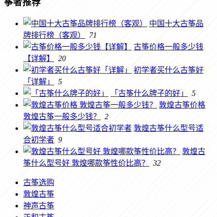
筝者推荐
中国十大古筝品
牌排行榜（客观）
71
古筝价格一般多少钱
【详解】
20
初学者买什么古筝好
「详解」
5
「古筝什么牌子的好」
5
敦煌古筝价格
敦煌古筝一般多少钱？
2
敦煌古筝什么型号适
合初学者
9
敦煌古
筝什么型号好 敦煌哪款筝性价比高？
32
古筝选购
敦煌古筝
神声古筝