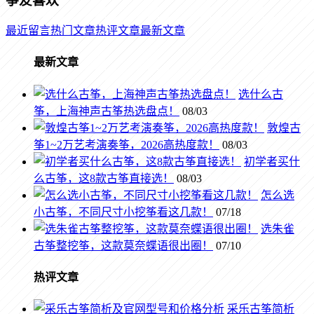
筝友喜欢
最近留言
热门文章
热评文章
最新文章
最新文章
选什么古
筝，上海神声古筝热选盘点！
08/03
敦煌古
筝1~2万艺考演奏筝，2026高热度款！
08/03
初学者买什
么古筝，这8款古筝直接选！
08/03
怎么选
小古筝，不同尺寸小挖筝看这几款！
07/18
选朱雀
古筝整挖筝，这款莫奈蝶语很出圈！
07/10
热评文章
采乐古筝简析