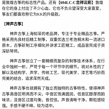
是
敦煌古筝
的标志性产品。还有【
694LC-C吉祥云彩
】敦煌
在它的身上付出了不少心血，它也不负众望深受大家喜爱，
筝友们都喜欢称它为KK的升级款。
【
神声古筝
】
神声古筝上海知深的老品牌，专注于专业精品古筝。严
格采用先良材后精工制筝，双重优选兰考泡桐木和一流进口
原木，古筝斫制工序细化并讲求工匠精工，成品皆完成于资
深斫琴师。
神声古筝创立了一套精细而复杂的制筝技术体系，在行
业中独树一帜，严苛于每一个环节中的细节。将对木性的了
解以及结构学、声学、传统工艺、现代美学、漆艺等巧妙而
完美的结合，追求浑然天成。
神声古筝也就拥有了独立而独特的古筝特性，
使得神声
古筝高音区明亮而不尖，中音区饱满圆润，低音区醇厚而韵
味浓，且音区过度均衡，音控佳。声音清晰干净，颗粒感较
强。手感不硬不绵，较为适中。