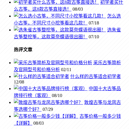
初学者买什
么古筝，这8款古筝直接选！
08/03
怎么选
小古筝，不同尺寸小挖筝看这几款！
07/18
选朱雀
古筝整挖筝，这款莫奈蝶语很出圈！
07/10
热评文章
采乐古筝简析
及官网型号和价格分析
02/11
什么样的古筝适合初学者
12/08
中国十大古筝品
牌排行榜（客观）
08/10
敦煌古筝与龙凤古
筝选哪个好？
07/29
古筝价格一般多少钱
【详解】
08/03