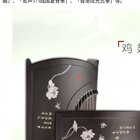
画」、「宏声575战国复音筝」、「香港炫光古筝」等。