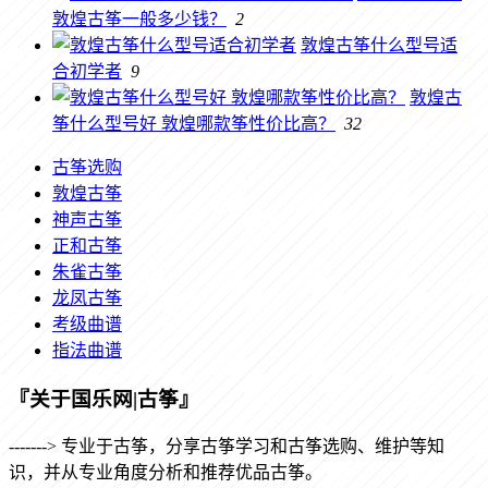
敦煌古筝一般多少钱？
2
敦煌古筝什么型号适
合初学者
9
敦煌古
筝什么型号好 敦煌哪款筝性价比高？
32
古筝选购
敦煌古筝
神声古筝
正和古筝
朱雀古筝
龙凤古筝
考级曲谱
指法曲谱
『关于国乐网|古筝』
-------> 专业于古筝，分享古筝学习和古筝选购、维护等知
识，并从专业角度分析和推荐优品古筝。