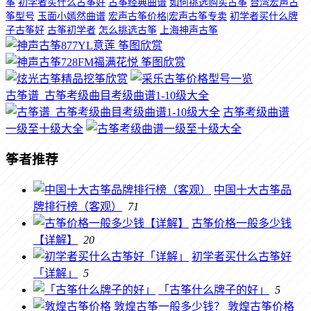
筝
初学者买什么古筝好
古筝经典曲谱
如何挑选购买古筝
台湾宏声古
筝型号
玉面小嫣然曲谱
宏声古筝价格|宏声古筝专卖
初学者买什么牌
子古筝好
古筝初学者
怎么挑选古筝
上海神声古筝
古筝谱_古筝考级曲目考级曲谱1-10级大全
古筝考级曲谱
一级至十级大全
筝者推荐
中国十大古筝品
牌排行榜（客观）
71
古筝价格一般多少钱
【详解】
20
初学者买什么古筝好
「详解」
5
「古筝什么牌子的好」
5
敦煌古筝价格