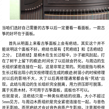
当咱们选好自己需要的古筝以后一定要看一看面板，一款古
筝的好坏在于面板。
首先从明面上来看古筝面板上会有疤结，其实这个并不
能说明这个面板不好。疤结也是有【死疤结】和【活疤结】
之分，【活疤结】是桐木在生长过程中，沙子被风刮起，打
在了树干上留下的痕迹
;时间长了以后就会钙化，与周边的生
长组织紧密连接在一起，这是非常正常的。死结是指与桐木
生长过程出现小的叉枝修理后生成的痕迹;树苗小的时候修理
对以后的影响不大，大了以后再修理通常都会有“死结”出
现，此结与周边的生长组织完全脱离，用力挤压即可脱落，
属于劣质木材，不可用于古筝面板，底板也不可以。
也就是说，活疤结只是一种类似疤结的纹路，大小不超过
5mm见方，与周边木质组织是完全紧密连接在一起，与音色
并无影响，而死疤结才会对音色音质产生影响，注意那些很