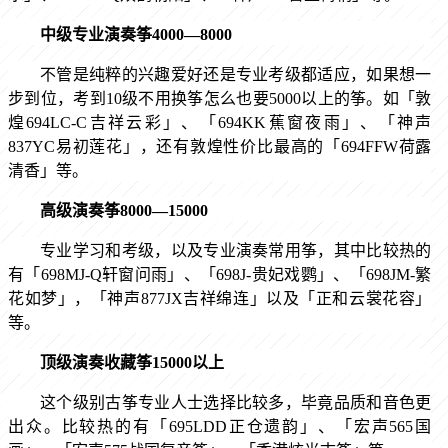
中级专业演奏筝
4000—8000
不管是纯粹的兴趣爱好还是专业考级都适应，如果想一
步到位，考到
10级不用换筝怎么也要5000以上的筝。如「敦
煌694LC-C吉祥云彩」、「694KK蕉窗夜雨」、「神声
837YC易初莲花」，还有敦煌性价比最高的「694FFW荷露
清香」等。
高级演奏筝
8000—15000
专业学习和考级，以及专业演奏常用筝，其中比较热的
有「
698MJ-Q轩窗问雨」、「698J-贵妃戏鹦」、「698JM-繁
花如梦」，「神声877JX吉祥绵连」以及「正和云裳花容」
等。
顶级演奏收藏筝
15000以上
这个级别古筝专业人士选择比较多，毕竟品质和音色更
出众。比较热的有「
695LDD正仓遗韵」、「宏声565国