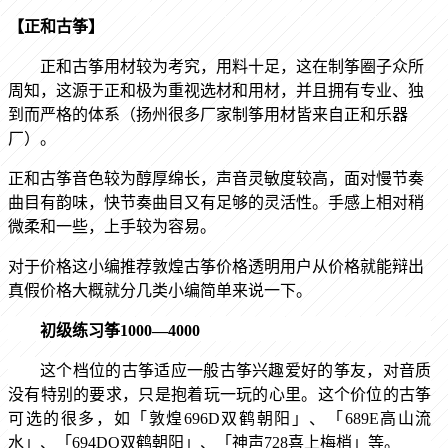
【正和古筝】
正和古筝用材较为考究，用料十足，这在制筝圈子众所
周知，这源于正和极为重视选材和用材，并且拥有专业、独
到而严格的体系（扬州很多厂家制筝用材皆来自正和乐器
厂）。
正和古筝音色较为醇厚绵长，声音灵敏度较高，面对慢节奏
曲目有韵味，快节奏曲目又有足够的灵活性。手感上相对稍
微柔和一些，上手较为容易。
对于价格这小编推荐敦煌古筝价格透明用户从价格就能辩出
真假价格大概就分几类小编简单来说一下。
初级练习筝
1000—4000
这个档位的古筝适应一般古筝兴趣爱好的筝友，对音质
没有特别的要求，只是抱着玩一玩的心里。这个价位的古筝
可选的很多，如「敦煌
696D双鹤朝阳」、「689E高山流
水」、「694DQ双鹤朝阳」、「神声728喜上梅梢」等。