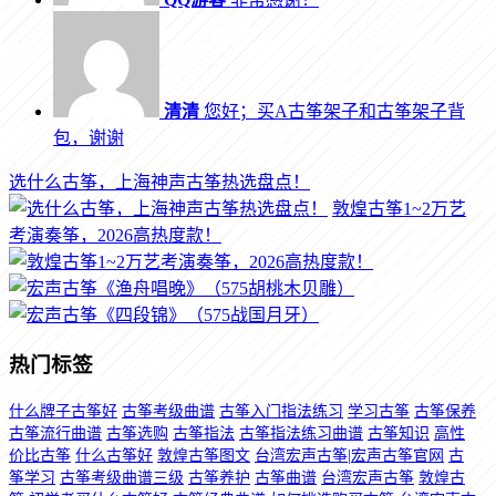
清清
您好；买A古筝架子和古筝架子背
包，谢谢
选什么古筝，上海神声古筝热选盘点！
敦煌古筝1~2万艺
考演奏筝，2026高热度款！
热门标签
什么牌子古筝好
古筝考级曲谱
古筝入门指法练习
学习古筝
古筝保养
古筝流行曲谱
古筝选购
古筝指法
古筝指法练习曲谱
古筝知识
高性
价比古筝
什么古筝好
敦煌古筝图文
台湾宏声古筝|宏声古筝官网
古
筝学习
古筝考级曲谱三级
古筝养护
古筝曲谱
台湾宏声古筝
敦煌古