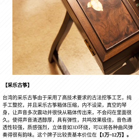
【采乐古筝】
台湾的采乐古筝
由于采用了高技术要求的古法挖筝工艺，纯
手工整挖，并且采乐古筝箱体压缩，内不设梁，真空的琴
身，让声音多次震动并很快从箱体传出来，不会闷在里面很
久。使得声音清透醇厚，具有弹性，共鸣效果极佳，音色通
透性较强，质感强烈，立体音如
3D环绕，可以将各种曲风弹
奏得很有韵味。
这个牌子比较贵基本价位在
【
1万~12万
】。