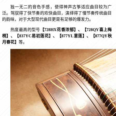
独一无二的音色手感，使得神声古筝适应曲目较为广
泛。驾驭得了快节奏的欢快曲目，演绎得了慢节奏传统曲目
的韵味，对于大型现代曲目更是有足够的爆发力。
热度最高的型号
【
728HX花香浓郁
】
、【
728QY喜上梅
梢
】
、
【
837YC易初莲花
】
、
【8
77YL意莲
】
、
【
877QY秋
月春花
】
等。