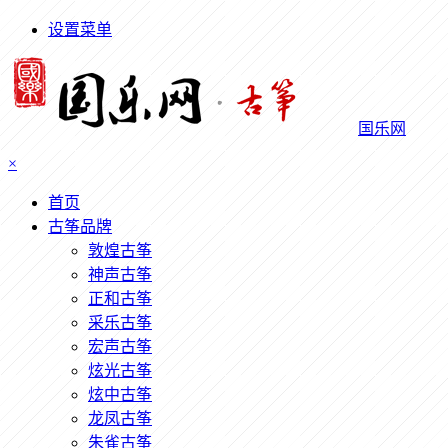
设置菜单
国乐网
×
首页
古筝品牌
敦煌古筝
神声古筝
正和古筝
采乐古筝
宏声古筝
炫光古筝
炫中古筝
龙凤古筝
朱雀古筝