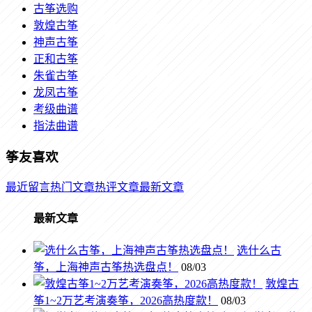
古筝选购
敦煌古筝
神声古筝
正和古筝
朱雀古筝
龙凤古筝
考级曲谱
指法曲谱
筝友喜欢
最近留言
热门文章
热评文章
最新文章
最新文章
选什么古
筝，上海神声古筝热选盘点！
08/03
敦煌古
筝1~2万艺考演奏筝，2026高热度款！
08/03