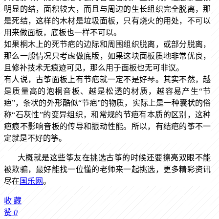
明显的结，面积较大，而且与周边的生长组织完全脱离，那
是死结，这样的木材是垃圾面板，只有烧火的用处，不可以
用来做面板，底板也一样不可以。
如果桐木上的死节疤的边际和周围组织脱离，或部分脱离，
那么一般情况只考虑做底版，如果这块面板质地非常优良，
且修补技术无痕迹可见，那么用于面板也无可非议。
有人说，古筝面板上有节疤就一定不是好琴。其实不然，越
是质量高的泡桐音板、越是松透的材质，越容易产生
“节
疤”，条状的外形酷似“节疤”的物质，实际上是一种囊状的俗
称“石灰性”的变异组织，和常规的节疤有本质的区别，这种
疤痕不影响音板的传导和振动性能。所以，有结疤的筝不一
定就是不好的筝。
大概就是这些筝友在挑选古筝的时候还要擦亮双眼不能
被欺骗，最好能找一位懂的老师来一起挑选，更多精彩资讯
尽在
国乐网
。
收
藏
赞
0