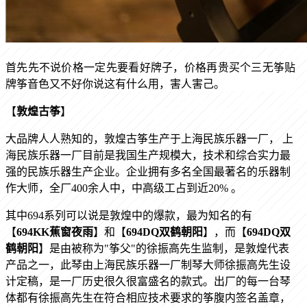
首先先不说价格一定先要看好牌子，价格再贵买个三无筝贴
牌筝音色又不好你说这有什么用，害人害己。
【
敦煌古筝
】
大品牌人人熟知的，敦煌
古筝生产于上海民族乐器一厂，
上
海民族乐器一厂目前是我国生产规模大，技术和综合实力最
强的民族乐器生产企业。企业拥有多名全国最著名的乐器制
作大师，全厂
400余人中，中高级工占到近20%
。
其中
694系列可以说是敦煌中的爆款，最为知名的有
【
694KK蕉窗夜雨
】和【
694DQ双鹤朝阳
】，而【
694DQ双
鹤朝阳
】
是由被称为"筝父"的徐振高先生监制，是敦煌代表
产品之一，此琴由上海民族乐器一厂制琴大师徐振高先生设
计定稿，是一厂历史很久很富盛名的款式。出厂的每一台琴
体都有徐振高先生在符合相应技术要求的筝腹内签名盖章，