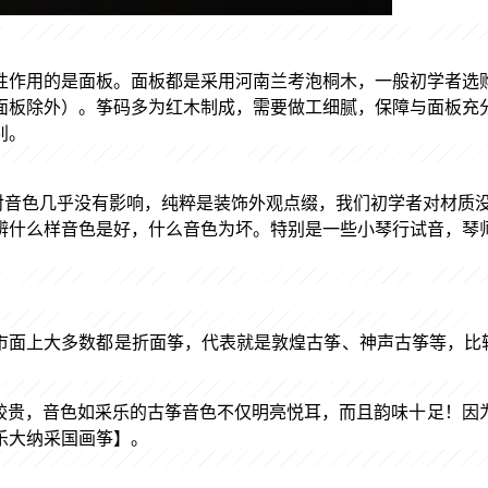
性作用的是面板。面板都是采用河南兰考泡桐木，一般初学者选
面板除外）。筝码多为红木制成，需要做工细腻，保障与面板充
别。
对音色几乎没有影响，纯粹是装饰外观点缀，我们初学者对材质
辨什么样音色是好，什么音色为坏。特别是一些小琴行试音，琴
面上大多数都是折面筝，代表就是敦煌古筝、神声古筝等，比较好
比较贵，音色如采乐的古筝音色不仅明亮悦耳，而且韵味十足！因
乐大纳采国画筝】。