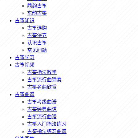
鼎韵古筝
东韵古筝
古筝知识
古筝选购
古筝保养
认识古筝
常见问题
古筝学习
古筝视频
古筝指法教学
古筝流行曲弹奏
古筝名曲欣赏
古筝曲谱
古筝考级曲谱
古筝经典曲谱
古筝流行曲谱
古筝入门指法练习
古筝指法练习曲谱