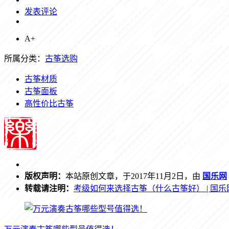
发表评论
A+
所属分类：
古筝选购
古筝材质
古筝面板
高性价比古筝
版权声明：
本站原创文章，于2017年11月2日，由
国乐网
转载请注明：
考级如何来选择古筝（什么古筝好） | 国乐