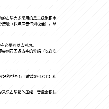
购的古筝大多采用的是二级泡桐木
分接触（保障声音传到极佳）。琴
没有必要可以去考虑。
师会刻意回避古筝的弊端（吃音吃
的型号有【敦煌694LC-C】和
为采乐古筝箱体压缩，音量会很快