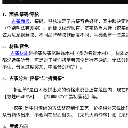
1、面板/筝码/琴弦
古筝面板
、筝码、琴弦决定了古筝音色好坏，其中起决定
（个别叫法有差别）。面板以纹理顺直，宽密适当为佳（挖筝
弦为尼龙钢丝弦，不同品牌琴弦软硬度不同，手感会有一些差
2、
材质
/音色
古筝材质
是指筝头筝尾装饰木材（多为名贵木材），材质
都说选筝听音，可是对于我们初学者完全是行不通的。无法分
不住、音区过度突兀、中高音沉闷等）。
3、
古筝分为
“挖筝”与“折面筝”
“折面筝”是由木板拼出来的价格来说会正常范围内，现在市
【敦煌694FFW】，【神声837YC易初莲花】等。
“挖筝”是中国传统的古法整挖制作工艺，价格相对来说
从音箱传出来，不会闷在里面很久。【采乐大萌伶筝】和【采
4、
考级方向