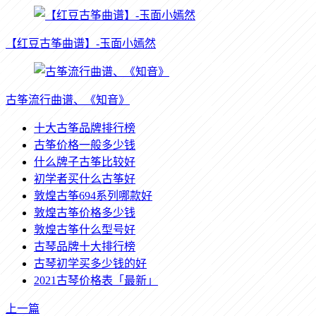
【红豆古筝曲谱】-玉面小嫣然
古筝流行曲谱、《知音》
十大古筝品牌排行榜
古筝价格一般多少钱
什么牌子古筝比较好
初学者买什么古筝好
敦煌古筝694系列哪款好
敦煌古筝价格多少钱
敦煌古筝什么型号好
古琴品牌十大排行榜
古琴初学买多少钱的好
2021古琴价格表「最新」
上一篇