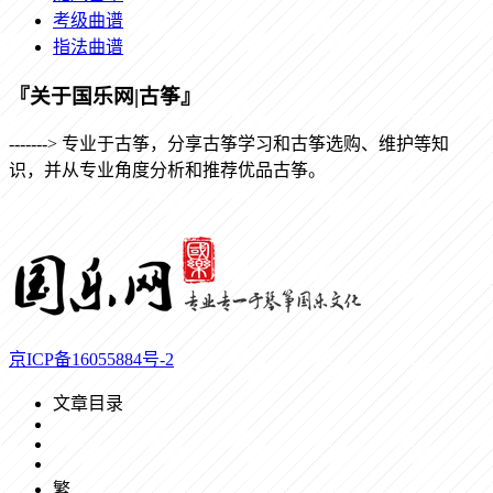
考级曲谱
指法曲谱
『关于国乐网|古筝』
-------> 专业于古筝，分享古筝学习和古筝选购、维护等知
识，并从专业角度分析和推荐优品古筝。
京ICP备16055884号-2
文章目录
繁