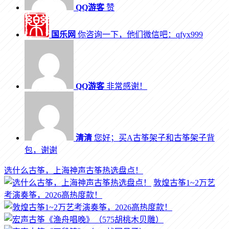
QQ游客
赞
国乐网
你咨询一下，他们微信吧：qfyx999
QQ游客
非常感谢！
清清
您好；买A古筝架子和古筝架子背
包，谢谢
选什么古筝，上海神声古筝热选盘点！
敦煌古筝1~2万艺
考演奏筝，2026高热度款！