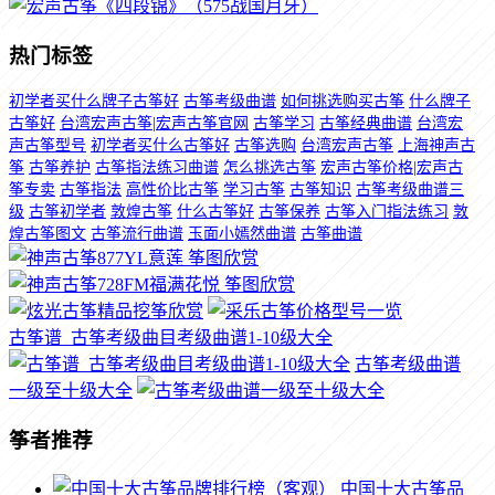
热门标签
初学者买什么牌子古筝好
古筝考级曲谱
如何挑选购买古筝
什么牌子
古筝好
台湾宏声古筝|宏声古筝官网
古筝学习
古筝经典曲谱
台湾宏
声古筝型号
初学者买什么古筝好
古筝选购
台湾宏声古筝
上海神声古
筝
古筝养护
古筝指法练习曲谱
怎么挑选古筝
宏声古筝价格|宏声古
筝专卖
古筝指法
高性价比古筝
学习古筝
古筝知识
古筝考级曲谱三
级
古筝初学者
敦煌古筝
什么古筝好
古筝保养
古筝入门指法练习
敦
煌古筝图文
古筝流行曲谱
玉面小嫣然曲谱
古筝曲谱
古筝谱_古筝考级曲目考级曲谱1-10级大全
古筝考级曲谱
一级至十级大全
筝者推荐
中国十大古筝品