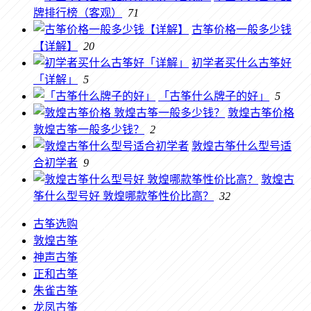
牌排行榜（客观）
71
古筝价格一般多少钱
【详解】
20
初学者买什么古筝好
「详解」
5
「古筝什么牌子的好」
5
敦煌古筝价格
敦煌古筝一般多少钱？
2
敦煌古筝什么型号适
合初学者
9
敦煌古
筝什么型号好 敦煌哪款筝性价比高？
32
古筝选购
敦煌古筝
神声古筝
正和古筝
朱雀古筝
龙凤古筝