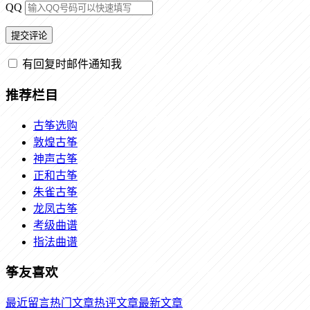
QQ
有回复时邮件通知我
推荐栏目
古筝选购
敦煌古筝
神声古筝
正和古筝
朱雀古筝
龙凤古筝
考级曲谱
指法曲谱
筝友喜欢
最近留言
热门文章
热评文章
最新文章