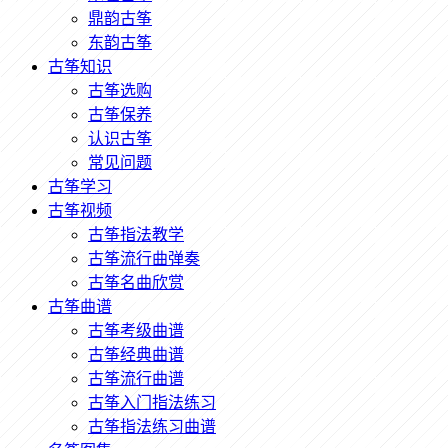
鼎韵古筝
东韵古筝
古筝知识
古筝选购
古筝保养
认识古筝
常见问题
古筝学习
古筝视频
古筝指法教学
古筝流行曲弹奏
古筝名曲欣赏
古筝曲谱
古筝考级曲谱
古筝经典曲谱
古筝流行曲谱
古筝入门指法练习
古筝指法练习曲谱