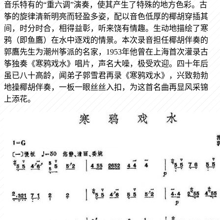
音乐特有的“重六调”演奏，使其产生了特殊的地方色彩。古
筝的旋律清新明亮而轻盈多姿，配以音色低厚的椰胡穿插其
间，时分时合，相得益彰，听来饶有情趣。生动地描绘了寒
鸦（即鱼鷹）在水中逐戏的情景。本次录音担任椰胡伴奏的
郭鷹先生为潮州筝派的名家，1953年他曾在上海首次灌录古
筝独奏《寒鸦戏水》唱片，声名大噪，极受欢迎。四十年后
虽已八十高龄，闻弟子郭雪君再录《寒鸦戏水》，兴致勃勃
地操椰胡伴奏，一板一眼丝丝入扣，为这首名曲再显风采锦
上添花。