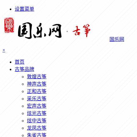
设置菜单
国乐网
×
首页
古筝品牌
敦煌古筝
神声古筝
正和古筝
采乐古筝
宏声古筝
炫光古筝
炫中古筝
龙凤古筝
朱雀古筝