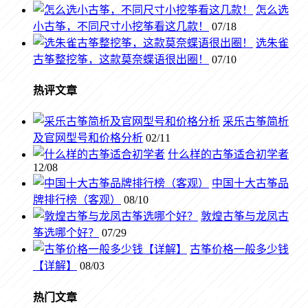
怎么选
小古筝，不同尺寸小挖筝看这几款！
07/18
选朱雀
古筝整挖筝，这款莫奈蝶语很出圈！
07/10
热评文章
采乐古筝简析
及官网型号和价格分析
02/11
什么样的古筝适合初学者
12/08
中国十大古筝品
牌排行榜（客观）
08/10
敦煌古筝与龙凤古
筝选哪个好？
07/29
古筝价格一般多少钱
【详解】
08/03
热门文章