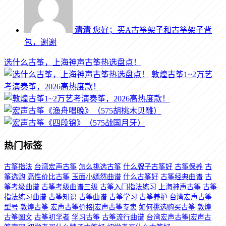
清清
您好；买A古筝架子和古筝架子背
包，谢谢
选什么古筝，上海神声古筝热选盘点！
敦煌古筝1~2万艺
考演奏筝，2026高热度款！
热门标签
古筝指法
台湾宏声古筝
怎么挑选古筝
什么牌子古筝好
古筝保养
古
筝选购
高性价比古筝
玉面小嫣然曲谱
什么古筝好
古筝经典曲谱
古
筝考级曲谱
古筝考级曲谱三级
古筝入门指法练习
上海神声古筝
古筝
指法练习曲谱
古筝知识
古筝曲谱
古筝学习
古筝养护
台湾宏声古筝
型号
敦煌古筝
宏声古筝价格|宏声古筝专卖
如何挑选购买古筝
敦煌
古筝图文
古筝初学者
学习古筝
古筝流行曲谱
台湾宏声古筝|宏声古