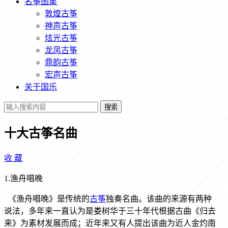
名筝图集
敦煌古筝
神声古筝
炫光古筝
龙凤古筝
鼎韵古筝
宏声古筝
关于国乐
搜索
十大古筝名曲
收
藏
1.渔舟唱晚
《渔舟唱晚》是传统的
古筝
独奏名曲。该曲的来源有两种
说法，多年来一直认为是娄树华于三十年代根据古曲《归去
来》为素材发展而成；近年来又有人提出该曲为近人金灼南