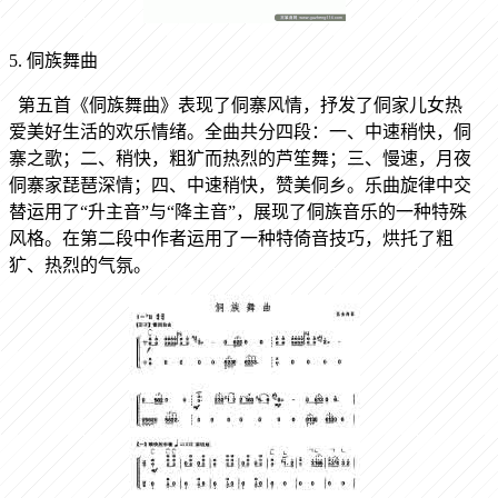
5. 侗族舞曲
第五首《侗族舞曲》表现了侗寨风情，抒发了侗家儿女热
爱美好生活的欢乐情绪。全曲共分四段：一、中速稍快，侗
寨之歌；二、稍快，粗犷而热烈的芦笙舞；三、慢速，月夜
侗寨家琵琶深情；四、中速稍快，赞美侗乡。乐曲旋律中交
替运用了“升主音”与“降主音”，展现了侗族音乐的一种特殊
风格。在第二段中作者运用了一种特倚音技巧，烘托了粗
犷、热烈的气氛。