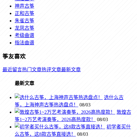
神声古筝
正和古筝
朱雀古筝
龙凤古筝
考级曲谱
指法曲谱
筝友喜欢
最近留言
热门文章
热评文章
最新文章
最新文章
选什么古
筝，上海神声古筝热选盘点！
08/03
敦煌古
筝1~2万艺考演奏筝，2026高热度款！
08/03
初学者买什
么古筝，这8款古筝直接选！
08/03