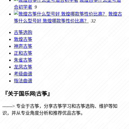
敦煌古筝什么型号适
合初学者
9
敦煌古
筝什么型号好 敦煌哪款筝性价比高？
32
古筝选购
敦煌古筝
神声古筝
正和古筝
朱雀古筝
龙凤古筝
考级曲谱
指法曲谱
『关于国乐网|古筝』
-------> 专业于古筝，分享古筝学习和古筝选购、维护等知
识，并从专业角度分析和推荐优品古筝。