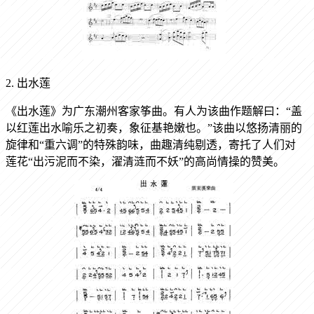
2. 出水莲
《出水莲》为广东潮州客家筝曲。有人为该曲作题解曰：“盖
以红莲出水喻乐之初奏，象征基艳嫩也。”该曲以悠扬清丽的
旋律和“重六调”的特殊韵味，曲趣清纯剔透，寄托了人们对
莲花“出污泥而不染，濯清涟而不妖”的高尚情操的赞美。