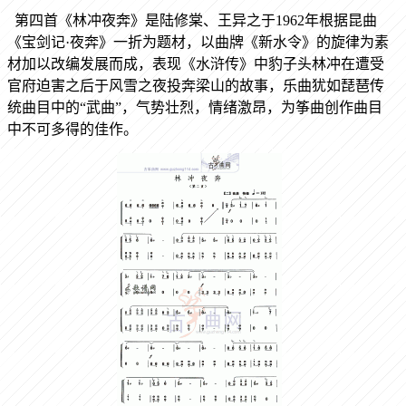
第四首《林冲夜奔》是陆修棠、王异之于1962年根据昆曲
《宝剑记·夜奔》一折为题材，以曲牌《新水令》的旋律为素
材加以改编发展而成，表现《水浒传》中豹子头林冲在遭受
官府迫害之后于风雪之夜投奔梁山的故事，乐曲犹如琵琶传
统曲目中的“武曲”，气势壮烈，情绪激昂，为筝曲创作曲目
中不可多得的佳作。