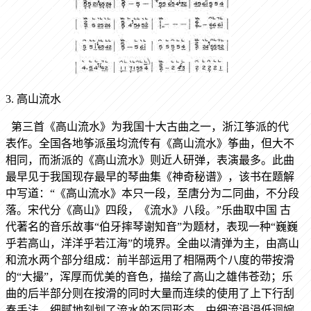
3. 高山流水
第三首《高山流水》为我国十大古曲之一，浙江筝派的代
表作。全国各地筝派虽均流传有《高山流水》筝曲，但大不
相同，而浙派的《高山流水》则近人研弹，表演最多。此曲
最早见于我国现存最早的琴曲集《神奇秘谱》，该书在题解
中写道：“《高山流水》本只一段，至唐分为二同曲，不分段
落。宋代分《高山》四段，《流水》八段。”乐曲取中国 古
代著名的音乐故事“伯牙摔琴谢知音”为题材，表现一种“巍巍
乎若高山，洋洋乎若江海”的境界。全曲以清弹为主，由高山
和流水两个部分组成：前半部运用了相隔两个八度的带按滑
的“大撮”，浑厚而优美的音色，描绘了高山之雄伟苍劲；乐
曲的后半部分则在按滑的同时大量而连续的使用了上下行刮
奏手法，细腻地刻划了流水的不同形态，由细流涓涓低迴婉