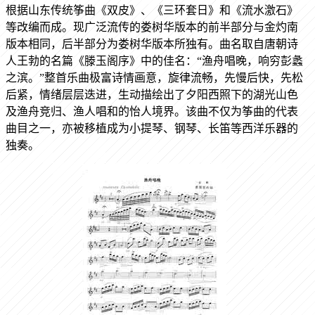
根据山东传统筝曲《双皮》、《三环套日》和《流水激石》
等改编而成。现广泛流传的娄树华版本的前半部分与金灼南
版本相同，后半部分为娄树华版本所独有。曲名取自唐朝诗
人王勃的名篇《滕玉阁序》中的佳名：“渔舟唱晚，响穷彭蠡
之滨。”整首乐曲极富诗情画意，旋律流畅，先慢后快，先松
后紧，情绪层层迭进，生动描绘出了夕阳西照下的湖光山色
及渔舟竞归、渔人唱和的怡人境界。该曲不仅为筝曲的代表
曲目之一，亦被移植成为小提琴、钢琴、长笛等西洋乐器的
独奏。