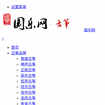
设置菜单
国乐网
×
首页
古筝品牌
敦煌古筝
神声古筝
正和古筝
采乐古筝
宏声古筝
炫光古筝
炫中古筝
龙凤古筝
朱雀古筝