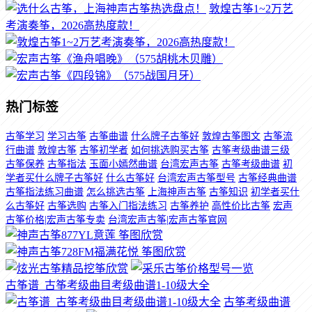
敦煌古筝1~2万艺
考演奏筝，2026高热度款！
热门标签
古筝学习
学习古筝
古筝曲谱
什么牌子古筝好
敦煌古筝图文
古筝流
行曲谱
敦煌古筝
古筝初学者
如何挑选购买古筝
古筝考级曲谱三级
古筝保养
古筝指法
玉面小嫣然曲谱
台湾宏声古筝
古筝考级曲谱
初
学者买什么牌子古筝好
什么古筝好
台湾宏声古筝型号
古筝经典曲谱
古筝指法练习曲谱
怎么挑选古筝
上海神声古筝
古筝知识
初学者买什
么古筝好
古筝选购
古筝入门指法练习
古筝养护
高性价比古筝
宏声
古筝价格|宏声古筝专卖
台湾宏声古筝|宏声古筝官网
古筝谱_古筝考级曲目考级曲谱1-10级大全
古筝考级曲谱