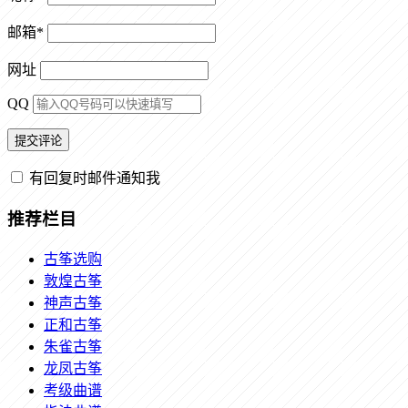
邮箱
*
网址
QQ
有回复时邮件通知我
推荐栏目
古筝选购
敦煌古筝
神声古筝
正和古筝
朱雀古筝
龙凤古筝
考级曲谱