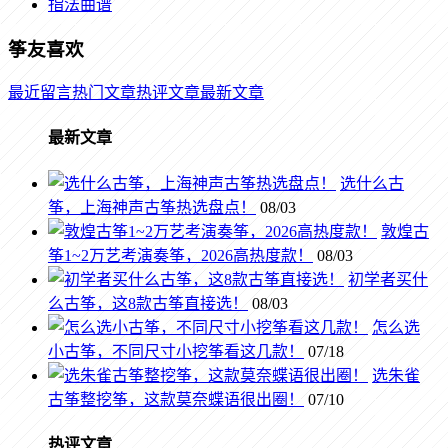
指法曲谱
筝友喜欢
最近留言
热门文章
热评文章
最新文章
最新文章
选什么古
筝，上海神声古筝热选盘点！
08/03
敦煌古
筝1~2万艺考演奏筝，2026高热度款！
08/03
初学者买什
么古筝，这8款古筝直接选！
08/03
怎么选
小古筝，不同尺寸小挖筝看这几款！
07/18
选朱雀
古筝整挖筝，这款莫奈蝶语很出圈！
07/10
热评文章