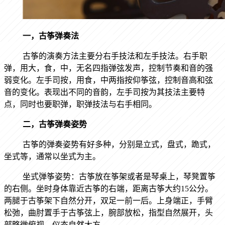
一，古筝弹奏法
古筝的演奏方法主要分右手技法和左手技法。右手职
弹，用大，食，中，无名四指弹弦发声，控制节奏和音的强
弱变化。左手司按，用食，中两指按仰筝弦，控制音高和弦
音的变化。表现出不同的音韵，左手司按为其技法主要特
点，同时也要职弹，职弹技法与右手相同。
二，古筝弹奏姿势
古筝的弹奏姿势有好多种，分别是立式，盘式，跪式，
坐式等，通常以坐式为主。
坐式弹筝姿势：古筝放在筝架或者是琴桌上，琴凳置筝
的右侧。坐时身体靠近古筝的右端，距离古筝大约
15
公分。
两腿于古筝架下自然分开，双足一前一后。上身端正，手臂
松弛，曲肘置手于古筝弦上，腕部放松，指型自然展开，头
部略微俯视，仪态自然大方。