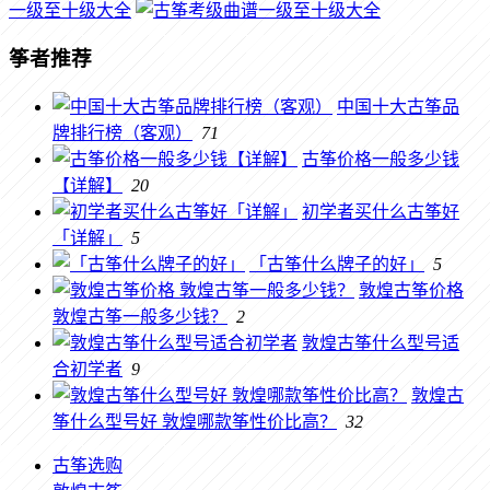
一级至十级大全
筝者推荐
中国十大古筝品
牌排行榜（客观）
71
古筝价格一般多少钱
【详解】
20
初学者买什么古筝好
「详解」
5
「古筝什么牌子的好」
5
敦煌古筝价格
敦煌古筝一般多少钱？
2
敦煌古筝什么型号适
合初学者
9
敦煌古
筝什么型号好 敦煌哪款筝性价比高？
32
古筝选购