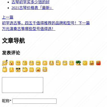
古琴初学买多少钱的好
2021古琴价格表「最新」
上一篇
初学选古筝，四五千值得推荐的品牌和型号！
下一篇
万元演奏古筝哪些型号值得选！
文章导航
发表评论
昵称
*