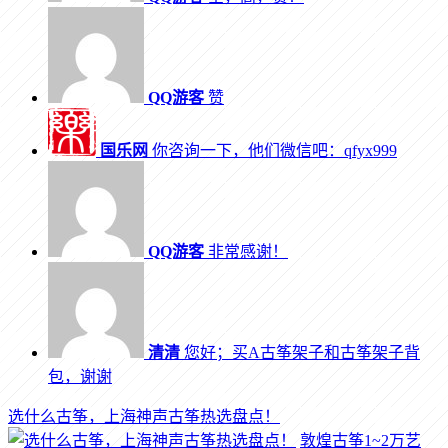
QQ游客
赞
国乐网
你咨询一下，他们微信吧：qfyx999
QQ游客
非常感谢！
清清
您好；买A古筝架子和古筝架子背
包，谢谢
选什么古筝，上海神声古筝热选盘点！
敦煌古筝1~2万艺