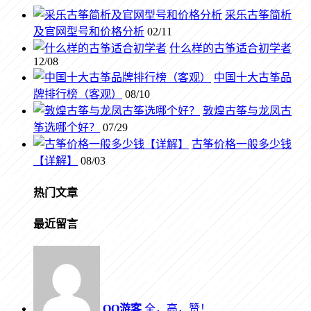
采乐古筝简析
及官网型号和价格分析
02/11
什么样的古筝适合初学者
12/08
中国十大古筝品
牌排行榜（客观）
08/10
敦煌古筝与龙凤古
筝选哪个好？
07/29
古筝价格一般多少钱
【详解】
08/03
热门文章
最近留言
QQ游客
全，高，赞！