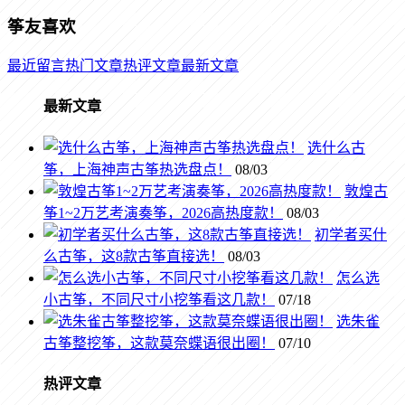
筝友喜欢
最近留言
热门文章
热评文章
最新文章
最新文章
选什么古
筝，上海神声古筝热选盘点！
08/03
敦煌古
筝1~2万艺考演奏筝，2026高热度款！
08/03
初学者买什
么古筝，这8款古筝直接选！
08/03
怎么选
小古筝，不同尺寸小挖筝看这几款！
07/18
选朱雀
古筝整挖筝，这款莫奈蝶语很出圈！
07/10
热评文章