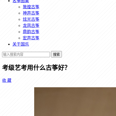
名筝图集
敦煌古筝
神声古筝
炫光古筝
龙凤古筝
鼎韵古筝
宏声古筝
关于国乐
搜索
考级艺考用什么古筝好？
收
藏