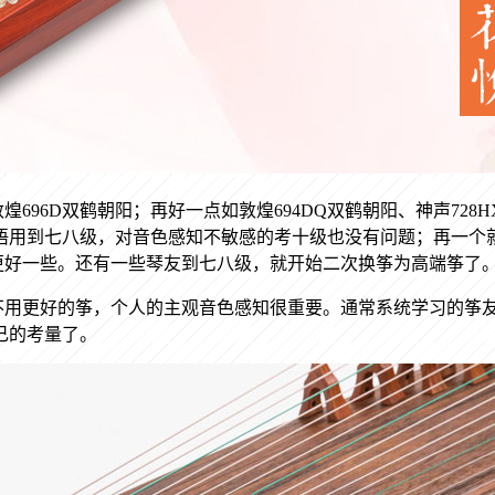
敦煌
696D
双鹤朝阳；再好一点如敦煌
694DQ
双鹤朝阳、神声
728H
语用到七八级，对音色感知不敏感的考十级也没有问题；再一个
更好一些。还有一些琴友到七八级，就开始二次换筝为高端筝了
不用更好的筝，个人的主观音色感知很重要。通常系统学习的筝
己的考量了。