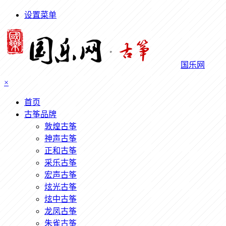
设置菜单
国乐网
×
首页
古筝品牌
敦煌古筝
神声古筝
正和古筝
采乐古筝
宏声古筝
炫光古筝
炫中古筝
龙凤古筝
朱雀古筝