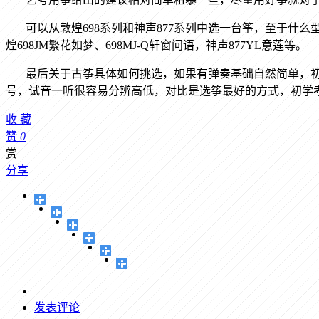
可以从敦煌
698
系列和神声
877
系列中选一台筝，至于什么
煌
698JM
繁花如梦、
698MJ-Q
轩窗问语，神声
877YL
意莲等。
最后关于古筝具体如何挑选，如果有弹奏基础自然简单，
号，试音一听很容易分辨高低，对比是选筝最好的方式，初学
收
藏
赞
0
赏
分享
发表评论