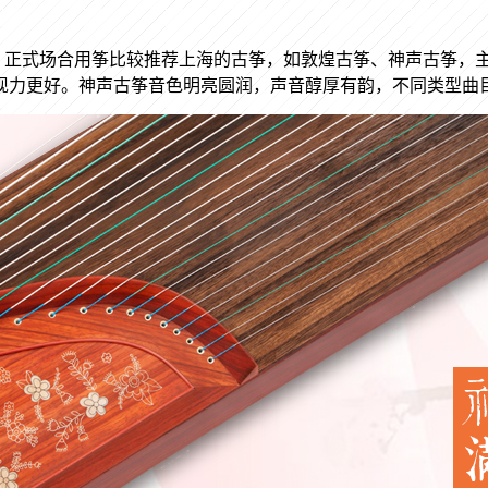
。正式场合用筝比较推荐上海的古筝，如敦煌古筝、神声古筝，
现力更好。神声古筝音色明亮圆润，声音醇厚有韵，不同类型曲