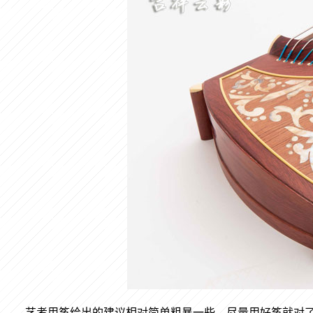
艺考用筝给出的建议相对简单粗暴一些，尽量用好筝就对