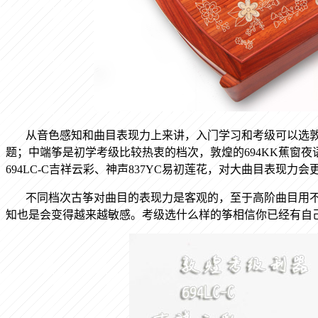
从音色感知和曲目表现力上来讲，入门学习和考级可以选
题；中端筝是初学考级比较热衷的档次，敦煌的
694KK
蕉窗夜
694LC-C
吉祥云彩、神声
837YC
易初莲花，对大曲目表现力会
不同档次古筝对曲目的表现力是客观的，至于高阶曲目用
知也是会变得越来越敏感。考级选什么样的筝相信你已经有自