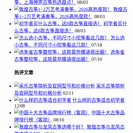
筝，上海神声古筝热选盘点！
08/03
敦煌古
筝1~2万艺考演奏筝，2026高热度款！
08/03
初学者买什
么古筝，这8款古筝直接选！
08/03
怎么选
小古筝，不同尺寸小挖筝看这几款！
07/18
选朱雀
古筝整挖筝，这款莫奈蝶语很出圈！
07/10
热评文章
采乐古筝简析
及官网型号和价格分析
02/11
什么样的古筝适合初学者
12/08
中国十大古筝品
牌排行榜（客观）
08/10
敦煌古筝与龙凤古