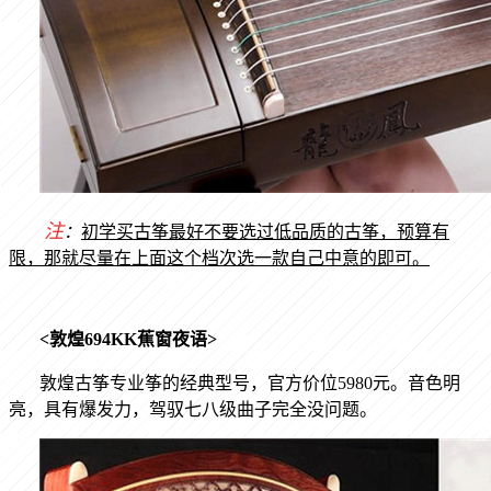
注
：
初学买古筝最好不要选过低品质的古筝，预算有
限，那就尽量在上面这个档次选一款自己中意的即可。
<
敦煌
694KK
蕉窗夜语
>
敦煌古筝专业筝的经典型号，官方价位
5980
元。音色明
亮，具有爆发力，驾驭七八级曲子完全没问题。