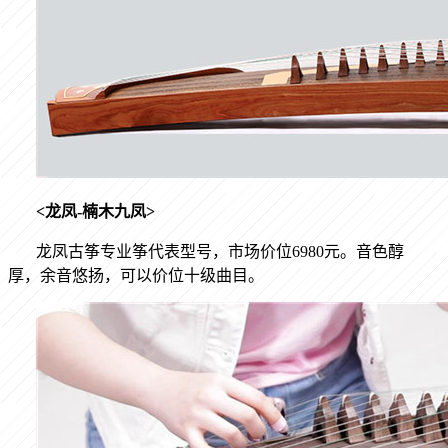
<
龙凤
-
楠木九凤
>
龙凤古筝专业筝代表型号，市场价位
6980
元。音色醇
厚，余音悠扬，可以价位十级曲目。