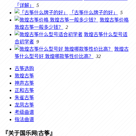
「详解」
5
「古筝什么牌子的好」
5
敦煌古筝价格
敦煌古筝一般多少钱？
2
敦煌古筝什么型号适
合初学者
9
敦煌古
筝什么型号好 敦煌哪款筝性价比高？
32
古筝选购
敦煌古筝
神声古筝
正和古筝
朱雀古筝
龙凤古筝
考级曲谱
指法曲谱
『关于国乐网|古筝』