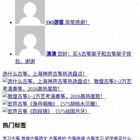
QQ游客
非常感谢！
清清
您好；买A古筝架子和古筝架子背
包，谢谢
选什么古筝，上海神声古筝热选盘点！
敦煌古筝1~2万艺
考演奏筝，2026高热度款！
热门标签
学习古筝
敦煌古筝图文
古筝养护
古筝曲谱
古筝学习
初学者买什么