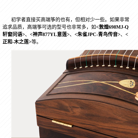
初学者直接买高端筝的也有，但相对少一些。如果非常
追求品质，高端筝可选的型号也非常多，如
<
敦煌
698MJ-Q
轩窗问语
>
、
<
神声
877YL
意莲
>
、
<
朱雀
JPC-
青鸟传音
>
、
<
正和
-
木之莲
>
等。