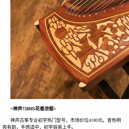
<
神声
728HS
花香浓郁
>
神声古筝专业初学热门型号，市场价位
4180
元。音色明
亮有韵，手感适中，初学容易上手。