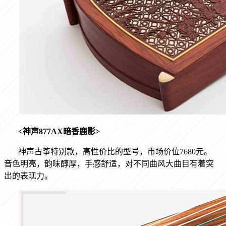
<
神声
877AX
暗香鹿影
>
神声古筝特别款，高性价比的型号，市场价位
7680
元。
音色明亮，韵味醇厚，手感舒适，对不同曲风大曲目有着突
出的表现力。