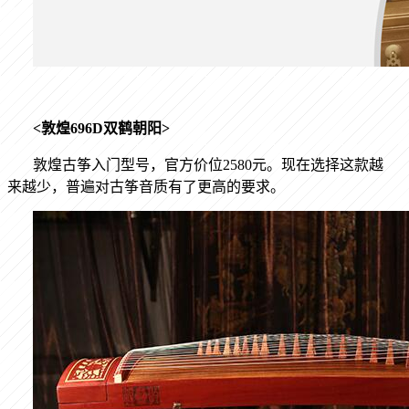
<
敦煌
696D
双鹤朝阳
>
敦煌古筝入门型号，官方价位
2580
元。现在选择这款越
来越少，普遍对古筝音质有了更高的要求。