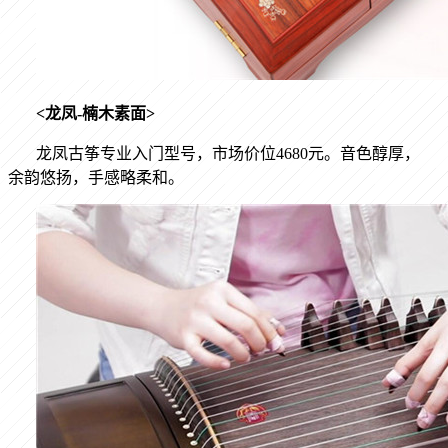
<
龙凤
-
楠木素面
>
龙凤古筝专业入门型号，市场价位
4680
元。音色醇厚，
余韵悠扬，手感略柔和。