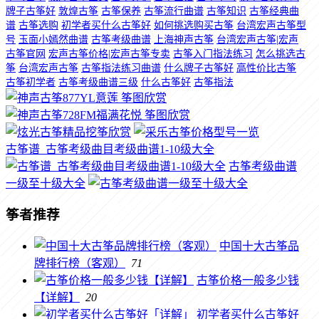
牌子古筝好
敦煌古筝
古筝保养
古筝流行曲谱
古筝知识
古筝经典曲
谱
古筝选购
初学者买什么古筝好
如何挑选购买古筝
台湾宏声古筝型
号
玉面小嫣然曲谱
古筝考级曲谱
上海神声古筝
台湾宏声古筝|宏声
古筝官网
宏声古筝价格|宏声古筝专卖
古筝入门指法练习
怎么挑选古
筝
台湾宏声古筝
古筝指法练习曲谱
什么牌子古筝好
高性价比古筝
古筝初学者
古筝考级曲谱三级
什么古筝好
古筝指法
古筝谱_古筝考级曲目考级曲谱1-10级大全
古筝考级曲谱
一级至十级大全
筝者推荐
中国十大古筝品
牌排行榜（客观）
71
古筝价格一般多少钱
【详解】
20
初学者买什么古筝好