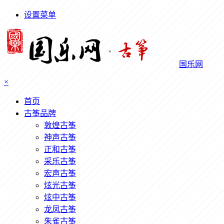
设置菜单
国乐网
×
首页
古筝品牌
敦煌古筝
神声古筝
正和古筝
采乐古筝
宏声古筝
炫光古筝
炫中古筝
龙凤古筝
朱雀古筝