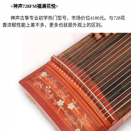
<
神声
728FM
福满花悦
>
神声古筝专业初学热门型号，市场价位
4180
元。与
728
花
香浓郁性能上差不多，更多也就是外观上的区别。