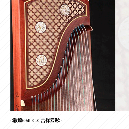
<
敦煌
694LC-C
吉祥云彩
>