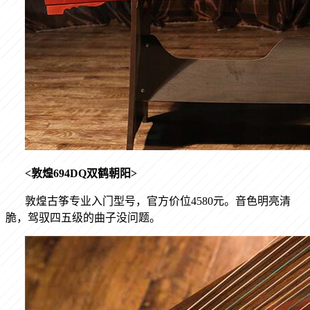
<
敦煌
694DQ
双鹤朝阳
>
敦煌古筝专业入门型号，官方价位
4580
元。音色明亮清
脆，驾驭四五级的曲子没问题。