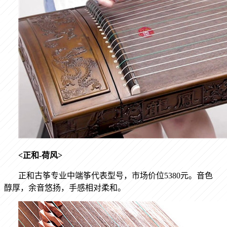
<
正和
-
荷风
>
正和古筝专业中端筝代表型号，市场价位
5380
元。音色
醇厚，余音悠扬，手感相对柔和。