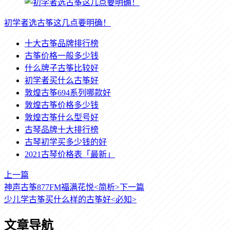
初学者选古筝这几点要明确！
十大古筝品牌排行榜
古筝价格一般多少钱
什么牌子古筝比较好
初学者买什么古筝好
敦煌古筝694系列哪款好
敦煌古筝价格多少钱
敦煌古筝什么型号好
古琴品牌十大排行榜
古琴初学买多少钱的好
2021古琴价格表「最新」
上一篇
神声古筝877FM福满花悦<简析>
下一篇
少儿学古筝买什么样的古筝好<必知>
文章导航