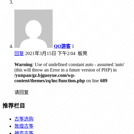
QQ游客
1
回复
2021年3月15日 下午2:04
板凳
Warning
: Use of undefined constant auto - assumed 'auto'
(this will throw an Error in a future version of PHP) in
/yunpan/gz.bjguoyue.com/wp-
content/themes/zq/inc/function.php
on line
689
请回复
推荐栏目
古筝选购
敦煌古筝
神声古筝