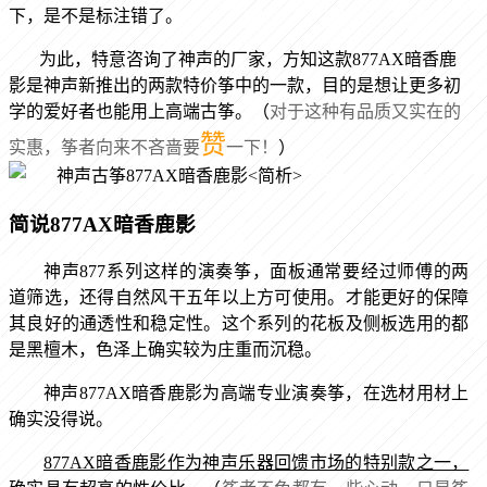
下，是不是标注错了。
为此，特意咨询了神声的厂家，方知这款
877AX
暗香鹿
影是神声新推出的两款特价筝中的一款，目的是想让更多初
学的爱好者也能用上高端古筝。（
对于这种有品质又实在的
赞
实惠，筝者向来不吝啬要
一下！
）
简说
877AX
暗香鹿影
神声
877
系列这样的演奏筝，面板通常要经过师傅的两
道筛选，还得自然风干五年以上方可使用。才能更好的保障
其良好的通透性和稳定性。这个系列的花板及侧板选用的都
是黑檀木，色泽上确实较为庄重而沉稳。
神声
877AX
暗香鹿影为高端专业演奏筝，在选材用材上
确实没得说。
877AX
暗香鹿影作为神声乐器回馈市场的特别款之一，