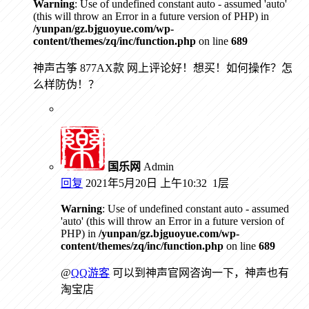
Warning
: Use of undefined constant auto - assumed 'auto'
(this will throw an Error in a future version of PHP) in
/yunpan/gz.bjguoyue.com/wp-
content/themes/zq/inc/function.php
on line
689
神声古筝 877AX款 网上评论好！想买！如何操作？怎
么样防伪！？
国乐网
Admin
回复
2021年5月20日 上午10:32
1层
Warning
: Use of undefined constant auto - assumed
'auto' (this will throw an Error in a future version of
PHP) in
/yunpan/gz.bjguoyue.com/wp-
content/themes/zq/inc/function.php
on line
689
@
QQ游客
可以到神声官网咨询一下，神声也有
淘宝店