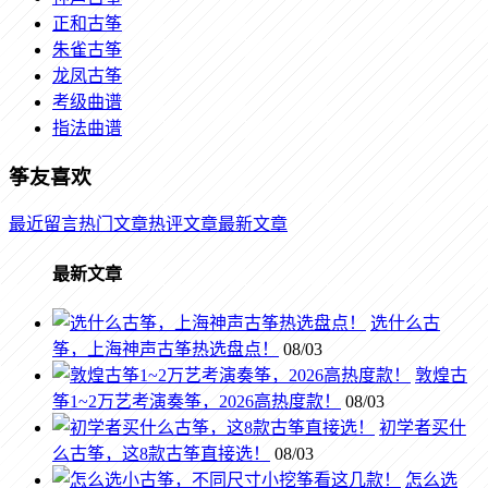
正和古筝
朱雀古筝
龙凤古筝
考级曲谱
指法曲谱
筝友喜欢
最近留言
热门文章
热评文章
最新文章
最新文章
选什么古
筝，上海神声古筝热选盘点！
08/03
敦煌古
筝1~2万艺考演奏筝，2026高热度款！
08/03
初学者买什
么古筝，这8款古筝直接选！
08/03
怎么选