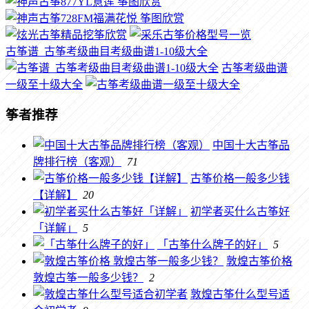
古筝谱_古筝考级曲目考级曲谱1-10级大全
古筝考级曲谱
一级至十级大全
筝者推荐
中国十大古筝品
牌排行榜（客观）
71
古筝价格一般多少钱
【详解】
20
初学者买什么古筝好
「详解」
5
「古筝什么牌子的好」
5
敦煌古筝价格
敦煌古筝一般多少钱？
2
敦煌古筝什么型号适