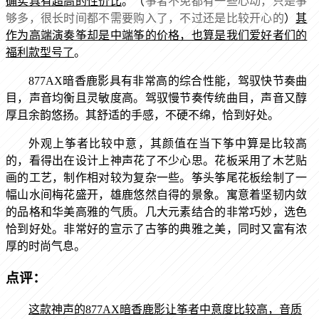
确实具有超高的性价比
。（
筝者不免都有一些心动，只是筝
够多，很长时间都不需要购入了，不过还是比较开心的
）
其
作为高端演奏筝却是中端筝的价格，也算是我们爱好者们的
福利款型号了
。
877AX
暗香鹿影具有非常高的综合性能，驾驭快节奏曲
目，声音均衡且灵敏度高。驾驭慢节奏传统曲目，声音又醇
厚且余韵悠扬。其舒适的手感，不硬不绵，恰到好处。
外观上筝者比较中意，其颜值在当下筝中算是比较高
的，看得出在设计上神声花了不少心思。花板采用了木艺贴
画的工艺，制作相对较为复杂一些。筝头筝尾花板绘制了一
幅山水间梅花盛开，雄鹿悠然自得的景象。寓意着坚韧内敛
的品格和华美高雅的气质。几大元素结合的非常巧妙，选色
恰到好处。非常好的宣示了古筝的典雅之美，同时又富有浓
厚的时尚气息。
点评：
这款神声的
877AX
暗香鹿影让筝者中意度比较高，音质