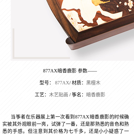
877AX
暗香鹿影 参数——
型号：
877AX
/
材质：
黑檀木
工艺：
木艺贴画
/
筝名：
暗香鹿影
当筝者在乐器展上第一次看到
877AX
暗香鹿影的时候确
实被其外观眼前一亮，试弹了一番，还是那熟悉的音色和熟
悉的手感。但注意到其价格为七千多，还是小小疑惑了一