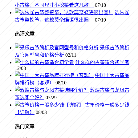
小古筝，不同尺寸小挖筝看这几款！
07/18
选朱雀
古筝整挖筝，这款莫奈蝶语很出圈！
07/10
热评文章
采乐古筝简析
及官网型号和价格分析
02/11
什么样的古筝适合初学者
12/08
中国十大古筝品
牌排行榜（客观）
08/10
敦煌古筝与龙凤古
筝选哪个好？
07/29
古筝价格一般多少钱
【详解】
08/03
热门文章