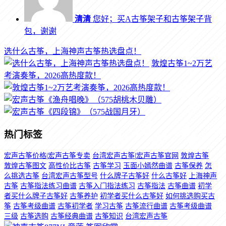
清清
您好；买A古筝架子和古筝架子背
包，谢谢
选什么古筝，上海神声古筝热选盘点！
敦煌古筝1~2万艺
考演奏筝，2026高热度款！
热门标签
宏声古筝价格|宏声古筝专卖
台湾宏声古筝|宏声古筝官网
敦煌古筝
敦煌古筝图文
高性价比古筝
古筝学习
玉面小嫣然曲谱
古筝保养
怎
么挑选古筝
台湾宏声古筝型号
什么牌子古筝好
什么古筝好
上海神声
古筝
古筝指法练习曲谱
古筝入门指法练习
古筝指法
古筝曲谱
初学
者买什么牌子古筝好
古筝养护
初学者买什么古筝好
如何挑选购买古
筝
古筝考级曲谱
古筝初学者
学习古筝
古筝流行曲谱
古筝考级曲谱
三级
古筝选购
古筝经典曲谱
古筝知识
台湾宏声古筝