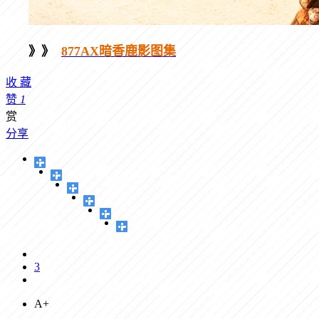
》》
877AX暗香鹿影图集
收
藏
赞
1
赏
分享
3
A+