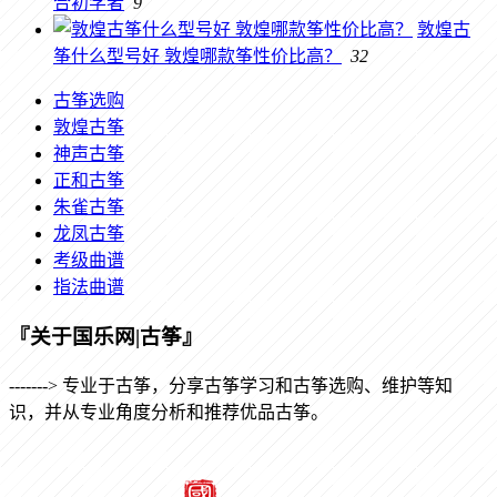
合初学者
9
敦煌古
筝什么型号好 敦煌哪款筝性价比高？
32
古筝选购
敦煌古筝
神声古筝
正和古筝
朱雀古筝
龙凤古筝
考级曲谱
指法曲谱
『关于国乐网|古筝』
-------> 专业于古筝，分享古筝学习和古筝选购、维护等知
识，并从专业角度分析和推荐优品古筝。