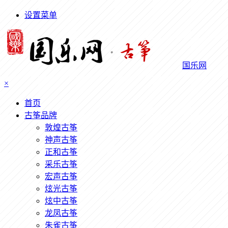
设置菜单
国乐网
×
首页
古筝品牌
敦煌古筝
神声古筝
正和古筝
采乐古筝
宏声古筝
炫光古筝
炫中古筝
龙凤古筝
朱雀古筝