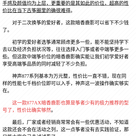
手感及颜值均为上层，更重要的是其如此的价位，超高的性
价比在当下古筝圈里的确很难得
。
对于二次换筝的爱好者，这款暗香鹿影可以省下不少钱
了。
初学的爱好者选筝通常顾虑更多一些，能不能坚持学下
去以及经济负担状况等，往往选择入门筝或者中端筝更多一
些。但这款中端筝价位的暗香鹿影确实能让我们初学爱好者
享受高端筝品质的同时减轻了不少负担。
神声
877
系列基本为万元整，性价比一直不错，现在同
样的性能七千档价位即可以入手，神声这一波操作确实够实
在。
这一款
877AX
暗香鹿影也算是筝者少有的极力推荐的型
号了，性价比确实够然
。
最后，厂家或者经销商常常会有一些优惠活动，不知道
这款还会不会在活动之列，这一点筝者没有去实践验证，那