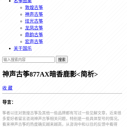
名筝图集
敦煌古筝
神声古筝
炫光古筝
龙凤古筝
鼎韵古筝
宏声古筝
关于国乐
搜索
神声古筝877AX暗香鹿影<简析>
收
藏
导言：
筝者以往对敦煌古筝及其他一些品牌都有写过一些见解文章，近来很
多爱好者留言咨询神声古筝相关问题，特别是一些具体型号的情况。
看来神声古筝的热度确实越来越高，从咨询中和以往的反馈中看得