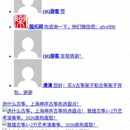
QQ游客
赞
国乐网
你咨询一下，他们微信吧：qfyx999
QQ游客
非常感谢！
清清
您好；买A古筝架子和古筝架子背
包，谢谢
选什么古筝，上海神声古筝热选盘点！
敦煌古筝1~2万艺
考演奏筝，2026高热度款！