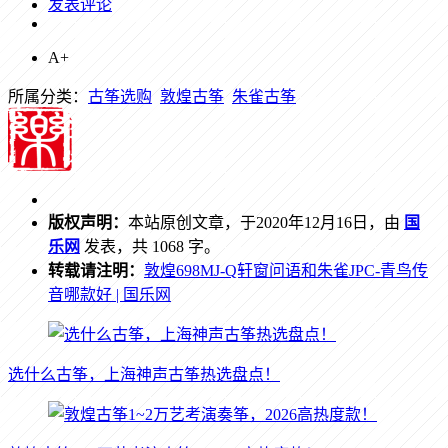
发表评论
A+
所属分类：
古筝选购
敦煌古筝
朱雀古筝
版权声明：
本站原创文章，于2020年12月16日，由
国
乐网
发表，共 1068 字。
转载请注明：
敦煌698MJ-Q轩窗问语和朱雀JPC-青鸟传
音哪款好 | 国乐网
选什么古筝，上海神声古筝热选盘点！