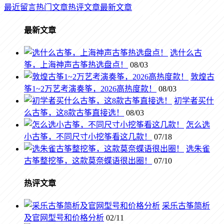
最近留言
热门文章
热评文章
最新文章
最新文章
选什么古
筝，上海神声古筝热选盘点！
08/03
敦煌古
筝1~2万艺考演奏筝，2026高热度款！
08/03
初学者买什
么古筝，这8款古筝直接选！
08/03
怎么选
小古筝，不同尺寸小挖筝看这几款！
07/18
选朱雀
古筝整挖筝，这款莫奈蝶语很出圈！
07/10
热评文章
采乐古筝简析
及官网型号和价格分析
02/11