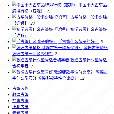
中国十大古筝品
牌排行榜（客观）
71
古筝价格一般多少钱
【详解】
20
初学者买什么古筝好
「详解」
5
「古筝什么牌子的好」
5
敦煌古筝价格
敦煌古筝一般多少钱？
2
敦煌古筝什么型号适
合初学者
9
敦煌古
筝什么型号好 敦煌哪款筝性价比高？
32
古筝选购
敦煌古筝
神声古筝
正和古筝
朱雀古筝