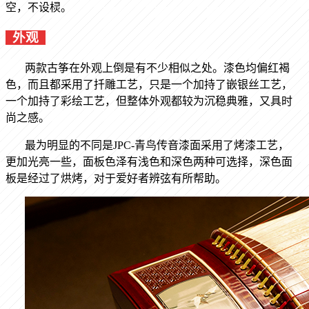
空，不设棂。
外观
两款古筝在外观上倒是有不少相似之处。漆色均偏红褐
色，而且都采用了扦雕工艺，只是一个加持了嵌银丝工艺，
一个加持了彩绘工艺，但整体外观都较为沉稳典雅，又具时
尚之感。
最为明显的不同是JPC-
青鸟传音
漆面采用了烤漆工艺，
更加光亮一些，面板色泽有浅色和深色两种可选择，深色面
板是经过了烘烤，对于爱好者辨弦有所帮助。