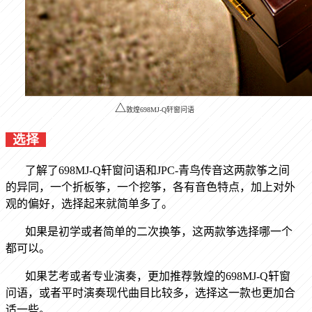
△
敦煌698MJ-Q轩窗问语
选择
了解了698MJ-Q
轩窗问语
和JPC-
青鸟传音
这两款筝之间
的异同，一个折板筝，一个挖筝，各有音色特点，加上对外
观的偏好，选择起来就简单多了。
如果是初学或者简单的二次换筝，这两款筝选择哪一个
都可以。
如果艺考或者专业演奏，更加推荐敦煌的698MJ-Q
轩窗
问语
，或者平时演奏现代曲目比较多，选择这一款也更加合
适一些。