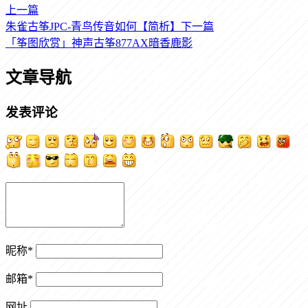
上一篇
朱雀古筝JPC-青鸟传音如何【简析】
下一篇
「筝图欣赏」神声古筝877AX暗香鹿影
文章导航
发表评论
昵称
*
邮箱
*
网址