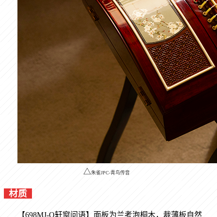
△
朱雀JPC-青鸟传音
材质
【698MJ-Q
轩窗问语
】面板为兰考泡桐木，裁薄板自然