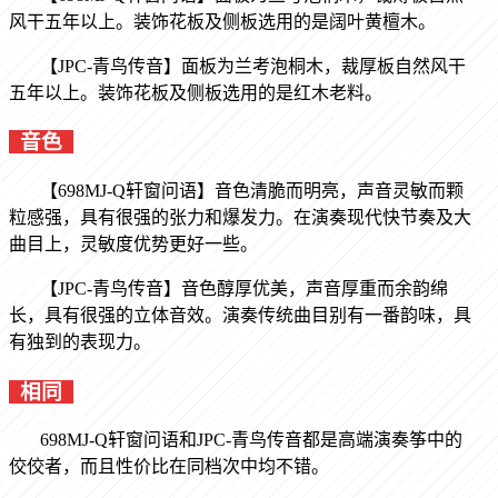
风干五年以上。装饰花板及侧板选用的是阔叶黄檀木。
【JPC-
青鸟传音
】面板为兰考泡桐木，裁厚板自然风干
五年以上。装饰花板及侧板选用的是红木老料。
音色
【698MJ-Q
轩窗问语
】音色清脆而明亮，声音灵敏而颗
粒感强，具有很强的张力和爆发力。在演奏现代快节奏及大
曲目上，灵敏度优势更好一些。
【JPC-
青鸟传音
】音色醇厚优美，声音厚重而余韵绵
长，具有很强的立体音效。演奏传统曲目别有一番韵味，具
有独到的表现力。
相同
698MJ-Q
轩窗问语
和JPC-
青鸟传音
都是高端演奏筝中的
佼佼者，而且性价比在同档次中均不错。