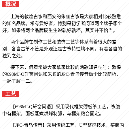
概况
上海的敦煌古筝和西安的朱雀古筝是大家相对比较熟悉
的知名品牌。常有爱好者，特别是初学者问道两个牌子哪个
好，如果将两个品牌硬生生说孰好孰坏，其实并不恰当。
两个品牌在制作工艺和装饰工艺等体系有着很大的差
别，各自古筝不管是外观还是古筝特性均不同，有着各自的
独到之处。
接下来，借着常被大家拿来比较的两款知名型号：敦煌
的698MJ-Q
轩窗问语和朱雀
的JPC-
青鸟传音
做个比较简析，
一起了解一二。
工艺
【698MJ-Q
轩窗问语
】采用现代框架薄板筝工艺，筝腹
中有框架，面板蒸煮烘烤制弧，与框架粘合固定。
【JPC-
青鸟传音
】采用传统工艺，U
型整挖技术，筝腹内