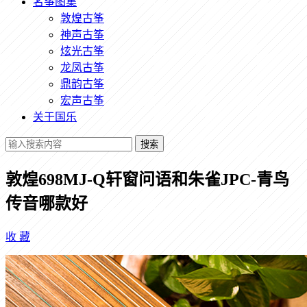
名筝图集
敦煌古筝
神声古筝
炫光古筝
龙凤古筝
鼎韵古筝
宏声古筝
关于国乐
搜索
敦煌698MJ-Q轩窗问语和朱雀JPC-青鸟
传音哪款好
收
藏