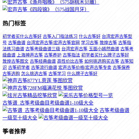
热门标签
初学者买什么古筝好
古筝入门指法练习
什么古筝好
台湾宏声古筝型
号
古筝曲谱
台湾宏声古筝|宏声古筝官网
学习古筝
敦煌古筝
古筝指
法练习曲谱
古筝考级曲谱三级
台湾宏声古筝
玉面小嫣然曲谱
古筝考
级曲谱
上海神声古筝
古筝养护
古筝指法
初学者买什么牌子古筝好
敦煌古筝图文
古筝经典曲谱
高性价比古筝
如何挑选购买古筝
古筝知
识
古筝初学者
古筝流行曲谱
宏声古筝价格|宏声古筝专卖
古筝保养
古筝选购
怎么挑选古筝
古筝学习
什么牌子古筝好
古筝谱_古筝考级曲目考级曲谱1-10级大全
古筝考级曲谱
一级至十级大全
筝者推荐