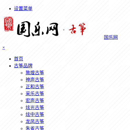
设置菜单
国乐网
×
首页
古筝品牌
敦煌古筝
神声古筝
正和古筝
采乐古筝
宏声古筝
炫光古筝
炫中古筝
龙凤古筝
朱雀古筝