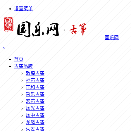
设置菜单
国乐网
×
首页
古筝品牌
敦煌古筝
神声古筝
正和古筝
采乐古筝
宏声古筝
炫光古筝
炫中古筝
龙凤古筝
朱雀古筝