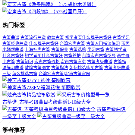
热门标签
古筝曲谱
古筝流行曲谱
敦煌古筝
初学者买什么牌子古筝好
古筝学习
古筝经典曲谱
什么牌子古筝好
台湾宏声古筝
古筝入门指法练习
玉面
小嫣然曲谱
上海神声古筝
古筝保养
古筝选购
学习古筝
古筝初学者
什么古筝好
初学者买什么古筝好
古筝养护
台湾宏声古筝型号
高性价
比古筝
古筝知识
宏声古筝价格|宏声古筝专卖
古筝考级曲谱
古筝指
法练习曲谱
敦煌古筝图文
古筝指法
如何挑选购买古筝
古筝考级曲谱
三级
怎么挑选古筝
台湾宏声古筝|宏声古筝官网
古筝谱_古筝考级曲目考级曲谱1-10级大全
古筝考级曲谱
一级至十级大全
筝者推荐