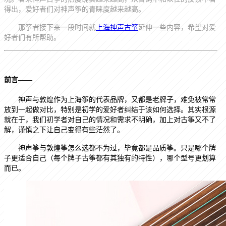
得出，爱好者们对神声筝的青睐度
越来越
高。
那筝者接下来一段时间就
上海神声古筝
延伸一些内容，希望对爱
好者们
有所帮助。
前言
——
神声与敦煌作为上海筝的代表品牌，又都是老牌子，难免被常常
放到一起做对比，特别是初学的爱好者纠结于该如何选择。其实根源
就在于，我们初学者对自己的情况和需求不明确，加上对古筝又不了
解，谨慎之下让自己变得有些茫然了。
神声筝与敦煌筝怎么选都不为过，毕竟都是品质筝。只是哪个牌
子更适合自己（每个牌子古筝都有其独有的特性），哪个型号更划算
而已。