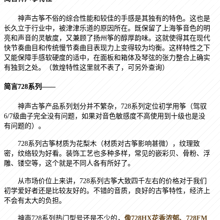
神声古筝不俗的综合性能和较佳的手感是其独有的特色。这也是
长久立于行业中，被津津乐道的原因所在。既保留了上海筝音色的明
亮和声音的灵敏度，又兼顾了扬州筝的醇厚韵味。这就使得其在现代
快节奏曲目和传统慢节奏曲目表现力上变得较为均衡。这样特性之下
又能保障手感软硬度的适中，在面板和箱体及琴弦的张力整合上确实
有独到之处。（敦煌特性这里就不表了，可另外查询）
简言
728
系列——
神声古筝产品系列划分并不繁杂，
728
系列定位初学用筝（驾驭
6/7
级曲子完全没有问题，如果对音色敏感度不高使用到十级也是没
有问题的）。
728
系列古筝材质为花梨木（材质对古筝影响甚微），纹理致
密，纹络较为好看。装饰工艺也多种多样，常见的嵌彩贝、骨粉、浮
雕、镂空等，这个就是不同人各有所好了。
从市场价位上来讲，
728
系列古筝大致四千左右的价格对于我们
初学爱好者还是比较友好的。不错的音质，良好的古筝特性，经济上
不会有太大的负担。
神声
728
系列热门型号还是不少的，
像
728HX
花香浓郁、
728FM