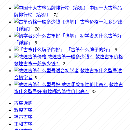
中国十大古筝品
牌排行榜（客观）
71
古筝价格一般多少钱
【详解】
20
初学者买什么古筝好
「详解」
5
「古筝什么牌子的好」
5
敦煌古筝价格
敦煌古筝一般多少钱？
2
敦煌古筝什么型号适
合初学者
9
敦煌古
筝什么型号好 敦煌哪款筝性价比高？
32
古筝选购
敦煌古筝
神声古筝
正和古筝