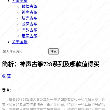
名筝图集
敦煌古筝
神声古筝
炫光古筝
龙凤古筝
鼎韵古筝
宏声古筝
关于国乐
搜索
简析：神声古筝728系列及哪款值得买
收
藏
导言：
筝者以往对敦煌古筝及其他一些品牌都有写过一些见解文章，近
来很多爱好者留言咨询神声古筝相关问题，特别是一些具体型号的情
况。看来神声古筝的热度确实越来越高，从咨询中和以往的反馈中看