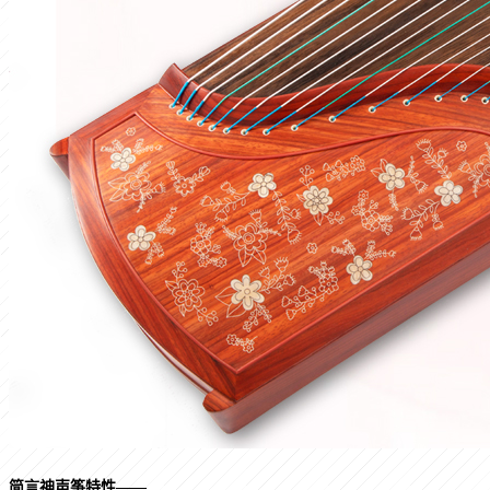
简言神声筝特性
——