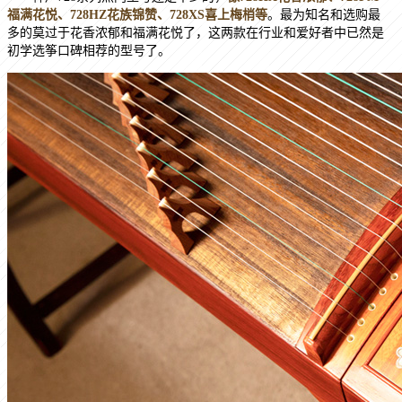
福满花悦、
728HZ
花族锦赞、
728XS
喜上梅梢等
。最为知名和选购最
多的莫过于花香浓郁和福满花悦了，这两款在行业和爱好者中已然是
初学选筝口碑相荐的型号了。