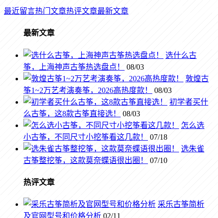
最近留言
热门文章
热评文章
最新文章
最新文章
选什么古
筝，上海神声古筝热选盘点！
08/03
敦煌古
筝1~2万艺考演奏筝，2026高热度款！
08/03
初学者买什
么古筝，这8款古筝直接选！
08/03
怎么选
小古筝，不同尺寸小挖筝看这几款！
07/18
选朱雀
古筝整挖筝，这款莫奈蝶语很出圈！
07/10
热评文章
采乐古筝简析
及官网型号和价格分析
02/11