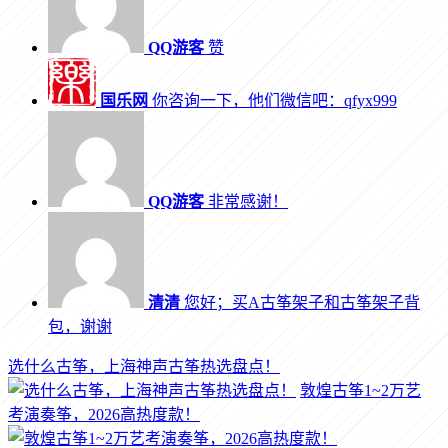
QQ游客
赞
国乐网
你咨询一下，他们微信吧：qfyx999
QQ游客
非常感谢！
清清
您好；买A古筝架子和古筝架子背
包，谢谢
选什么古筝，上海神声古筝热选盘点！
敦煌古筝1~2万艺
考演奏筝，2026高热度款！