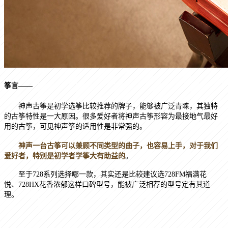
筝言
——
神声古筝是初学选筝比较推荐的牌子，能够被广泛青睐，其独特
的古筝特性是一大原因。很多爱好者将神声古筝形容为最接地气最好
用的古筝，可见神声筝的适用性是非常强的。
神声一台古筝可以兼顾不同类型的曲子，也容易上手，对于我们
爱好者，特别是初学者学筝大有助益的
。
至于
728
系列选择哪一款，其实还是比较建议选
728FM
福满花
悦、
728HX
花香浓郁这样口碑型号，能被广泛相荐的型号定有其道
理。