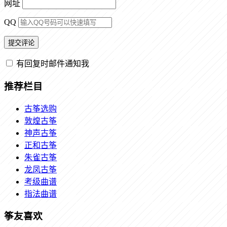
网址
QQ
有回复时邮件通知我
推荐栏目
古筝选购
敦煌古筝
神声古筝
正和古筝
朱雀古筝
龙凤古筝
考级曲谱
指法曲谱
筝友喜欢