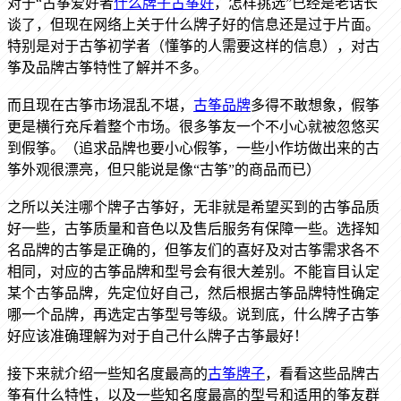
对于“古筝爱好者
什么牌子古筝好
，怎样挑选”已经是老话长
谈了，但现在网络上关于什么牌子好的信息还是过于片面。
特别是对于古筝初学者（懂筝的人需要这样的信息），对古
筝及品牌古筝特性了解并不多。
而且现在古筝市场混乱不堪，
古筝品牌
多得不敢想象，假筝
更是横行充斥着整个市场。很多筝友一个不小心就被忽悠买
到假筝。（追求品牌也要小心假筝，一些小作坊做出来的古
筝外观很漂亮，但只能说是像“古筝”的商品而已）
之所以关注哪个牌子古筝好，无非就是希望买到的古筝品质
好一些，古筝质量和音色以及售后服务有保障一些。选择知
名品牌的古筝是正确的，但筝友们的喜好及对古筝需求各不
相同，对应的古筝品牌和型号会有很大差别。不能盲目认定
某个古筝品牌，先定位好自己，然后根据古筝品牌特性确定
哪一个品牌，再选定古筝型号等级。说到底，什么牌子古筝
好应该准确理解为对于自己什么牌子古筝最好！
接下来就介绍一些知名度最高的
古筝牌子
，看看这些品牌古
筝有什么特性，以及一些知名度最高的型号和适用的筝友群