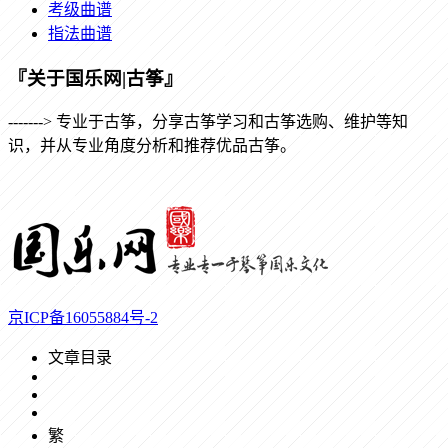
考级曲谱
指法曲谱
『关于国乐网|古筝』
-------> 专业于古筝，分享古筝学习和古筝选购、维护等知
识，并从专业角度分析和推荐优品古筝。
京ICP备16055884号-2
文章目录
繁