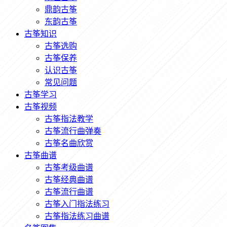
鼎韵古筝
东韵古筝
古筝知识
古筝选购
古筝保养
认识古筝
常见问题
古筝学习
古筝视频
古筝指法教学
古筝流行曲弹奏
古筝名曲欣赏
古筝曲谱
古筝考级曲谱
古筝经典曲谱
古筝流行曲谱
古筝入门指法练习
古筝指法练习曲谱