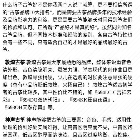
什么牌子古筝好不是你我两个人说了就算，更不要相信所谓
的“古筝品牌10大排名”，而是需要古筝品牌多年的技术经验
及品牌影响力的积淀，更是需要古筝能够长时间得到筝友们
的检验和认可。正所谓“产品好才是真的好”。虽然同为知名
古筝品牌，但不同技术标准和经验的差别，各自古筝特性也
会有一些不同，只有适合自己的才是最好的品牌最好的古
筝。
敦煌古筝
敦煌古筝是大家最熟悉的品牌，整体来说重音色
清外形，音色清脆明亮、爆发力强，弹奏现代的创作曲目更
加出色。敦煌琴弦稍硬，少儿在选购的时候要注意琴弦的硬
度（总有小品牌贬低敦煌，来扬自己）！敦煌古筝适合初学
者的古筝比较多，其中性价比不错的，如『694LC-C吉祥云
彩』、『694DQ双鹤朝阳』、『694KK蕉窗夜语』、
『693OH天然存真』等。
神声古筝
神声能够把古筝的三要素：音色、手感、适用性
处理的恰到好处实属难得。让
高音区明亮而不尖，中音区饱
满圆润，低音区醇厚而韵味浓，且音区过度均衡，音控佳。