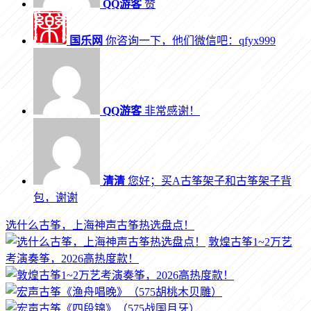
QQ游客
赞
国乐网
你咨询一下，他们微信吧：qfyx999
QQ游客
非常感谢！
清清
您好；买A古筝架子和古筝架子背
包，谢谢
选什么古筝，上海神声古筝热选盘点！
敦煌古筝1~2万艺
考演奏筝，2026高热度款！