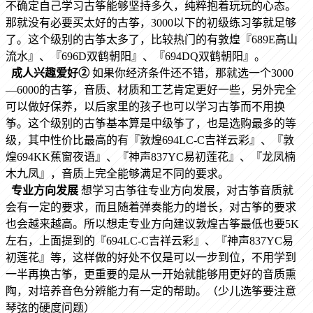
不确定自己学习古筝能够坚持多久，纯粹抱着玩玩的心态。
那就没有必要买太好的古筝，3000以下的初级练习筝就足够
了。这个级别的古筝太多了，比较热门的有敦煌『689E高山
流水』、『696D双鹤朝阳』、『694DQ双鹤朝阳』。
成人兴趣爱好②
如果你经济条件还不错，那就选一个3000
—6000的古筝，音质、材质和工艺肯定更好一些，另外完全
可以做好保养，以后家里的孩子也可以学习古筝而不用换
筝。这个级别的古筝基本算是中级筝了，也是选购最多的等
级，其中性价比最高的有『敦煌694LC-C吉祥云彩』、『敦
煌694KK蕉窗夜语』、『神声837YC易初莲花』、『龙凤楠
木九凤』，音质上完全能够满足不同的要求。
专业方向发展
想学习古筝往专业方向发展，对古筝音质就
会有一定的要求，而且随着弹奏能力的增长，对古筝的要求
也会越来越高。所以想走专业方向建议敦煌古筝最低也要5K
左右，上面提到的『694LC-C吉祥云彩』、『神声837YC易
初莲花』等，这样做的好处不仅是可以一步到位，不用学到
一半再换古筝，更重要的是从一开始就能够用更好的音质熏
陶，对培养音色分辨能力有一定的帮助。（少儿选筝要注意
琴弦的硬度问题）