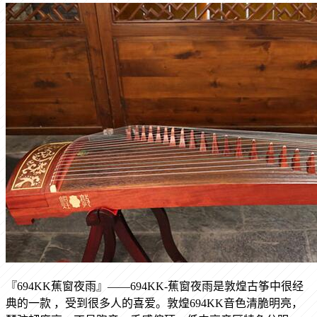
『694KK蕉窗夜雨』——694KK-蕉窗夜雨是敦煌古筝中很经
典的一款 ，受到很多人的喜爱。敦煌694KK音色清脆明亮，