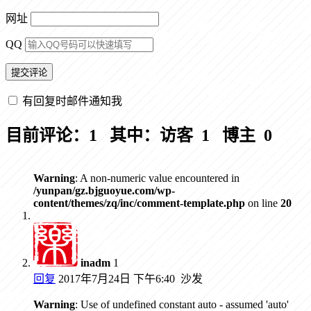
网址
QQ
有回复时邮件通知我
目前评论：1 其中：访客 1 博主 0
Warning
: A non-numeric value encountered in
/yunpan/gz.bjguoyue.com/wp-
content/themes/zq/inc/comment-template.php
on line
20
inadm
1
回复
2017年7月24日 下午6:40
沙发
Warning
: Use of undefined constant auto - assumed 'auto'