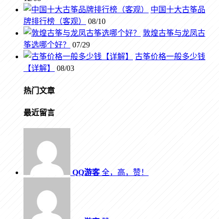
中国十大古筝品
牌排行榜（客观）
08/10
敦煌古筝与龙凤古
筝选哪个好？
07/29
古筝价格一般多少钱
【详解】
08/03
热门文章
最近留言
QQ游客
全，高，赞！