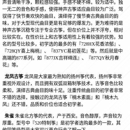
声音清晰干净，颗粒感较强。手感不硬不绵，较为适中。独
一无二的音色和手感，使得神声古筝适应曲目较为广泛。驾
驭得了快节奏欢快的曲目，演绎得了慢节奏古典曲目的韵
味，对于大型现代曲目更是有足够的爆发力。
更为难得的是
神声古筝沉稳专注于专业古筝，但在价位上并不浮夸，相对
比较实在。在性价比上和古筝适用性上有着较强的优势。
知
名的型号比较多，初学选的最多的有
『
728HX花香浓郁
』、
『
728QY喜上梅梢
』、『
837YC易初莲花
』等。然后就是中
高端的
877
系列，如『
877JX吉祥绵连
』、『
877QY秋月春
花
』等。
龙凤古筝
龙凤是大家最为熟知的扬州筝代表，扬州筝非常
重视外观设计，而且拥有双弧双箱制筝技术，古筝音色比较
柔和，演绎古典曲目韵味十足。注重传统曲目的初学者非常
不错的选择，接触过的龙凤古筝『楠木素面』和『楠木九
凤』还不错，品质和价位也适合初学者。
朱雀
朱雀北方筝的代表，产于西安。音色醇厚，声音较为
厚重。型号中『520特制筝』是初学者选购最多的一款，其
他同等级型号大家可以再自行去了解一下。