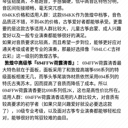
琴弦韧度高，不易跑音，手感偏硬，低中高音区特色分明，
音区间衔接顺畅，毫无突兀感。
694KK价格和适用人群：这款694KK作为敦煌中档筝，音色
品质还不错，不到4K的价格，古筝爱好者都能够承受。更重
要的是这款古筝适用人群比较大，儿童古筝启蒙、成人兴趣
爱好以及一般专业演奏都能够很好的满足。
如果对音质要求比较高，而且希望一步到位，能够更好应对
通关考级或者更专业的演奏，那最好选择像『694LC-C吉祥
云彩』这一级别的敦煌古筝。
敦煌中高级筝『694FFW荷露清香』：
694FFW荷露清香最
大特色就在于面板，面板采用了和敦煌高端筝698系列的特
级面板相差无几，而筝头筝尾装饰材质依然采用694系列的
特氏古夷苏木，因而提高了音质而降低了成本。所以
694FFW荷露清香要比698系列低2K，这也是高性价比所在。
适用人群：694FFW荷露清香适用的人群比较大，对音质有
较高要求的初学者（如果只是兴趣爱好就没必要选这款
了），10级专业考级，以及面对古筝专业演奏都能够轻松应
对，能够很好的驾驭较难的曲目。