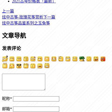
2021古琴价格表「最新」
上一篇
炫中古筝-玫瑰花筝赏析
下一篇
炫中古筝品鉴系列之玉兔筝
文章导航
发表评论
昵称
*
邮箱
*