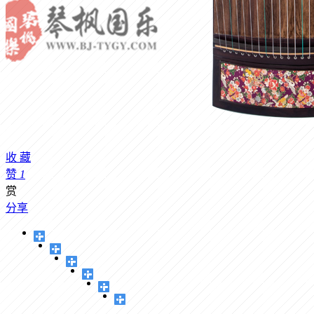
收
藏
赞
1
赏
分享