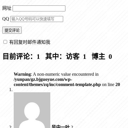
网址
QQ
有回复时邮件通知我
目前评论：1 其中：访客 1 博主 0
Warning
: A non-numeric value encountered in
/yunpan/gz.bjguoyue.com/wp-
content/themes/zq/inc/comment-template.php
on line
20
风中一叶
2