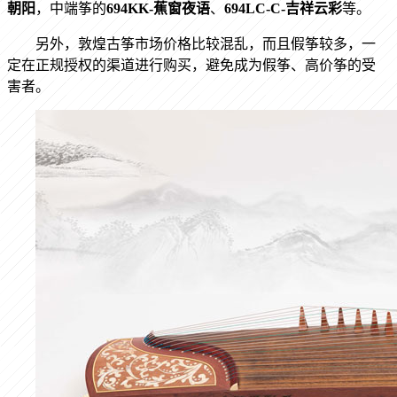
朝阳
，中端筝的
694KK-
蕉窗夜语
、
694LC-C-
吉祥云彩
等。
另外，敦煌古筝市场价格比较混乱，而且假筝较多，一
定在正规授权的渠道进行购买，避免成为假筝、高价筝的受
害者。