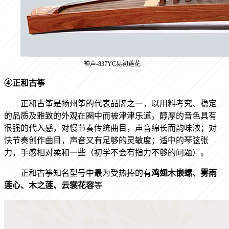
神声-837YC易初莲花
④正和古筝
正和古筝是扬州筝的代表品牌之一，以用料考究、稳定
的品质及雅致的外观在圈中而被津津乐道。醇厚的音色具有
很强的代入感，对慢节奏传统曲目，声音绵长而韵味浓；对
快节奏创作曲目，声音又有足够的灵敏度；适中的琴弦张
力，手感相对柔和一些（初学不会有指力不够的问题）。
正和古筝知名型号中最为受热捧的有
鸡翅木嵌螺、雾雨
莲心、木之莲、云裳花容
等