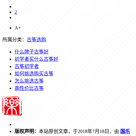
2
A+
所属分类：
古筝选购
什么牌子古筝好
初学者买什么古筝好
古筝初学者
如何挑选购买古筝
怎么挑选古筝
高性价比古筝
版权声明：
本站原创文章，于2018年7月18日，由
国乐