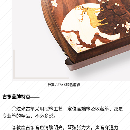
神声-877AX暗香鹿影
古筝品牌特点
——
①炫光古筝采用挖筝工艺，定位高端筝及收藏筝，都是
专业筝的精品，不必多说。
②敦煌古筝音色清脆明亮，琴弦张力大，声音穿透力