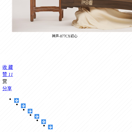
神声-877CX初心
收
藏
赞
11
赏
分享