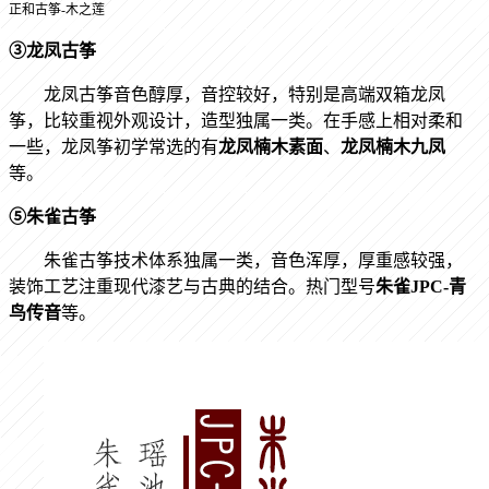
正和古筝-木之莲
③龙凤古筝
龙凤古筝音色醇厚，音控较好，特别是高端双箱龙凤
筝，比较重视外观设计，造型独属一类。在手感上相对柔和
一些，龙凤筝初学常选的有
龙凤楠木素面
、
龙凤楠木九凤
等。
⑤朱雀古筝
朱雀古筝技术体系独属一类，音色浑厚，厚重感较强，
装饰工艺注重现代漆艺与古典的结合。热门型号
朱雀
JPC-青
鸟传音
等。