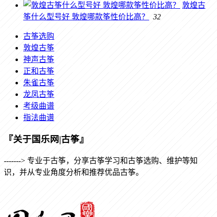
敦煌古
筝什么型号好 敦煌哪款筝性价比高？
32
古筝选购
敦煌古筝
神声古筝
正和古筝
朱雀古筝
龙凤古筝
考级曲谱
指法曲谱
『关于国乐网|古筝』
-------> 专业于古筝，分享古筝学习和古筝选购、维护等知
识，并从专业角度分析和推荐优品古筝。