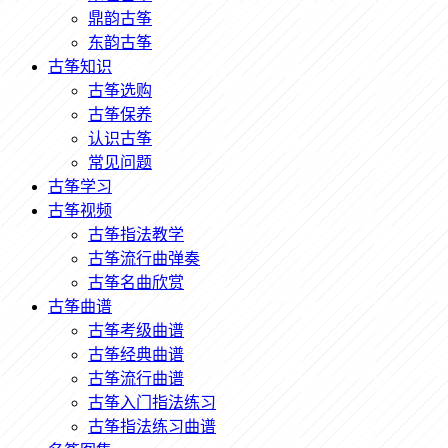
鼎韵古筝
东韵古筝
古筝知识
古筝选购
古筝保养
认识古筝
常见问题
古筝学习
古筝视频
古筝指法教学
古筝流行曲弹奏
古筝名曲欣赏
古筝曲谱
古筝考级曲谱
古筝经典曲谱
古筝流行曲谱
古筝入门指法练习
古筝指法练习曲谱