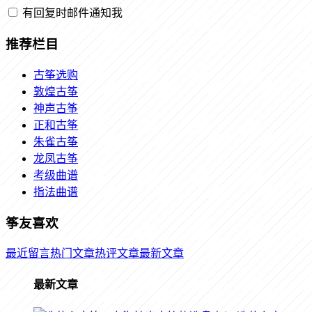
有回复时邮件通知我
推荐栏目
古筝选购
敦煌古筝
神声古筝
正和古筝
朱雀古筝
龙凤古筝
考级曲谱
指法曲谱
筝友喜欢
最近留言
热门文章
热评文章
最新文章
最新文章