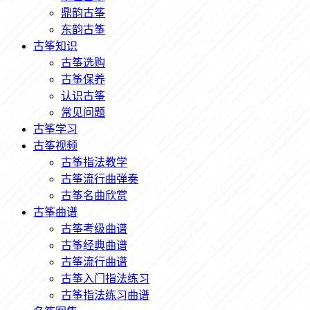
鼎韵古筝
东韵古筝
古筝知识
古筝选购
古筝保养
认识古筝
常见问题
古筝学习
古筝视频
古筝指法教学
古筝流行曲弹奏
古筝名曲欣赏
古筝曲谱
古筝考级曲谱
古筝经典曲谱
古筝流行曲谱
古筝入门指法练习
古筝指法练习曲谱