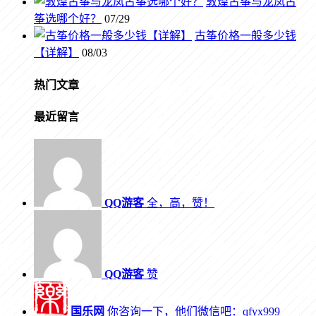
敦煌古筝与龙凤古
筝选哪个好？
07/29
古筝价格一般多少钱
【详解】
08/03
热门文章
最近留言
QQ游客
全，高，赞！
QQ游客
赞
国乐网
你咨询一下，他们微信吧：qfyx999