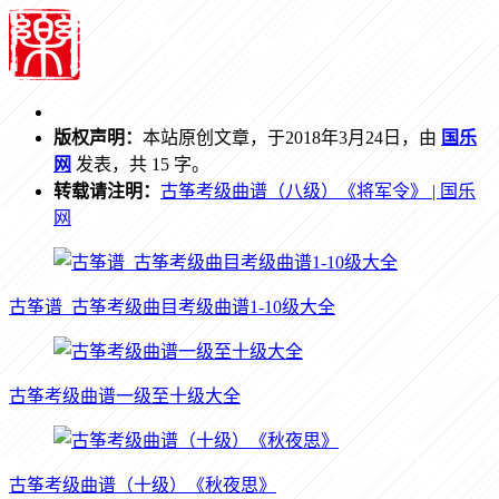
版权声明：
本站原创文章，于2018年3月24日，由
国乐
网
发表，共 15 字。
转载请注明：
古筝考级曲谱（八级）《将军令》 | 国乐
网
古筝谱_古筝考级曲目考级曲谱1-10级大全
古筝考级曲谱一级至十级大全
古筝考级曲谱（十级）《秋夜思》