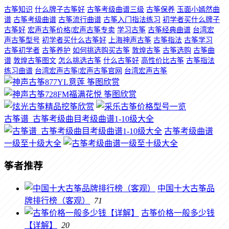
古筝知识
什么牌子古筝好
古筝考级曲谱三级
古筝保养
玉面小嫣然曲
谱
古筝考级曲谱
古筝流行曲谱
古筝入门指法练习
初学者买什么牌子
古筝好
宏声古筝价格|宏声古筝专卖
学习古筝
古筝经典曲谱
台湾宏
声古筝型号
初学者买什么古筝好
上海神声古筝
古筝指法
古筝学习
古筝初学者
古筝养护
如何挑选购买古筝
敦煌古筝
古筝选购
古筝曲
谱
敦煌古筝图文
怎么挑选古筝
什么古筝好
高性价比古筝
古筝指法
练习曲谱
台湾宏声古筝|宏声古筝官网
台湾宏声古筝
古筝谱_古筝考级曲目考级曲谱1-10级大全
古筝考级曲谱
一级至十级大全
筝者推荐
中国十大古筝品
牌排行榜（客观）
71
古筝价格一般多少钱
【详解】
20