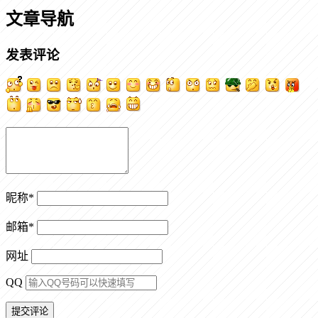
文章导航
发表评论
昵称
*
邮箱
*
网址
QQ