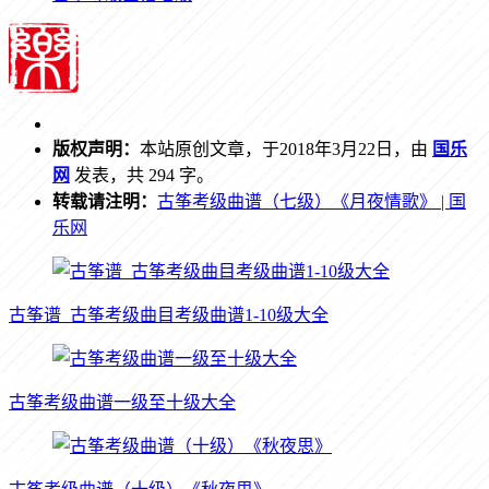
版权声明：
本站原创文章，于2018年3月22日，由
国乐
网
发表，共 294 字。
转载请注明：
古筝考级曲谱（七级）《月夜情歌》 | 国
乐网
古筝谱_古筝考级曲目考级曲谱1-10级大全
古筝考级曲谱一级至十级大全