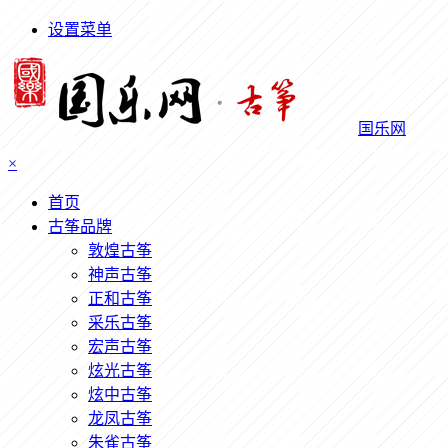
设置菜单
国乐网
×
首页
古筝品牌
敦煌古筝
神声古筝
正和古筝
采乐古筝
宏声古筝
炫光古筝
炫中古筝
龙凤古筝
朱雀古筝