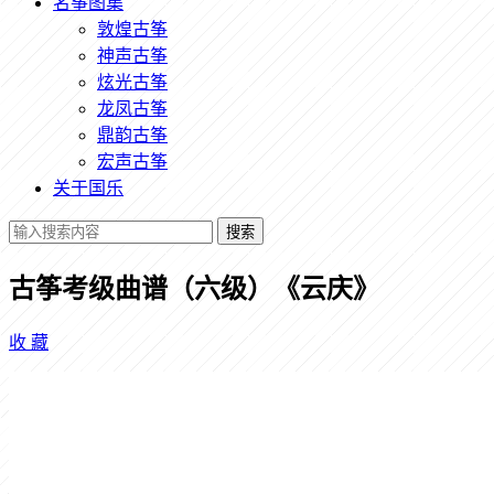
名筝图集
敦煌古筝
神声古筝
炫光古筝
龙凤古筝
鼎韵古筝
宏声古筝
关于国乐
搜索
古筝考级曲谱（六级）《云庆》
收
藏