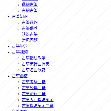
鼎韵古筝
东韵古筝
古筝知识
古筝选购
古筝保养
认识古筝
常见问题
古筝学习
古筝视频
古筝指法教学
古筝流行曲弹奏
古筝名曲欣赏
古筝曲谱
古筝考级曲谱
古筝经典曲谱
古筝流行曲谱
古筝入门指法练习
古筝指法练习曲谱