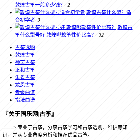
敦煌古筝一般多少钱？
2
敦煌古筝什么型号适
合初学者
9
敦煌古
筝什么型号好 敦煌哪款筝性价比高？
32
古筝选购
敦煌古筝
神声古筝
正和古筝
朱雀古筝
龙凤古筝
考级曲谱
指法曲谱
『关于国乐网|古筝』
-------> 专业于古筝，分享古筝学习和古筝选购、维护等知
识，并从专业角度分析和推荐优品古筝。