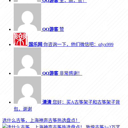
QQ游客
全，高，赞！
QQ游客
赞
国乐网
你咨询一下，他们微信吧：qfyx999
QQ游客
非常感谢！
清清
您好；买A古筝架子和古筝架子背
包，谢谢
选什么古筝，上海神声古筝热选盘点！
敦煌古筝1~2万艺