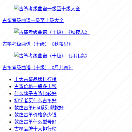
古筝考级曲谱一级至十级大全
古筝考级曲谱（十级）《秋夜思》
古筝考级曲谱（十级）《月儿高》
十大古筝品牌排行榜
古筝价格一般多少钱
什么牌子古筝比较好
初学者买什么古筝好
敦煌古筝694系列哪款好
敦煌古筝价格多少钱
敦煌古筝什么型号好
古琴品牌十大排行榜