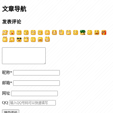
文章导航
发表评论
昵称
*
邮箱
*
网址
QQ