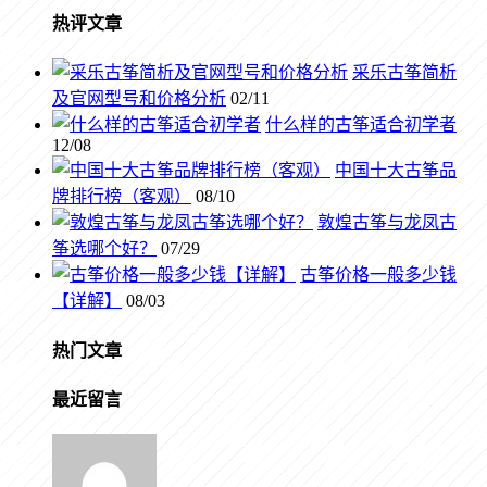
热评文章
采乐古筝简析
及官网型号和价格分析
02/11
什么样的古筝适合初学者
12/08
中国十大古筝品
牌排行榜（客观）
08/10
敦煌古筝与龙凤古
筝选哪个好？
07/29
古筝价格一般多少钱
【详解】
08/03
热门文章
最近留言