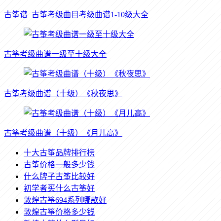
古筝谱_古筝考级曲目考级曲谱1-10级大全
古筝考级曲谱一级至十级大全
古筝考级曲谱（十级）《秋夜思》
古筝考级曲谱（十级）《月儿高》
十大古筝品牌排行榜
古筝价格一般多少钱
什么牌子古筝比较好
初学者买什么古筝好
敦煌古筝694系列哪款好
敦煌古筝价格多少钱