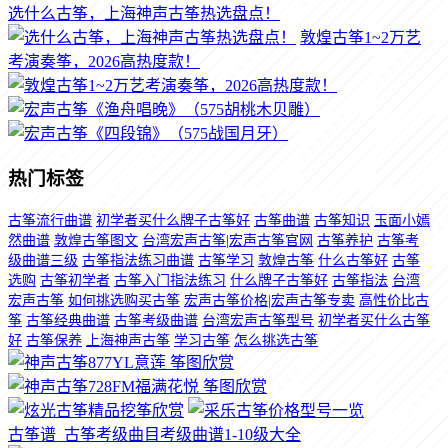
选什么古筝，上海神声古筝热选盘点！
敦煌古筝1~2万艺
考演奏筝，2026高热度款！
热门标签
古筝流行曲谱
初学者买什么牌子古筝好
古筝曲谱
古筝知识
玉面小嫣
然曲谱
敦煌古筝图文
台湾宏声古筝|宏声古筝官网
古筝养护
古筝考
级曲谱三级
古筝指法练习曲谱
古筝学习
敦煌古筝
什么古筝好
古筝
选购
古筝初学者
古筝入门指法练习
什么牌子古筝好
古筝指法
台湾
宏声古筝
如何挑选购买古筝
宏声古筝价格|宏声古筝专卖
高性价比古
筝
古筝经典曲谱
古筝考级曲谱
台湾宏声古筝型号
初学者买什么古筝
好
古筝保养
上海神声古筝
学习古筝
怎么挑选古筝
古筝谱_古筝考级曲目考级曲谱1-10级大全