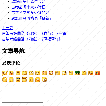
敦煌古筝什么型号好
古琴品牌十大排行榜
古琴初学买多少钱的好
2021古琴价格表「最新」
上一篇
古筝考级曲谱（四级）《春苗》
下一篇
古筝考级曲谱（四级）《风摆翠竹》
文章导航
发表评论