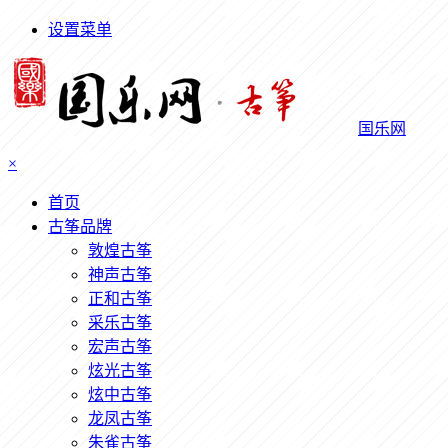
设置菜单
国乐网
×
首页
古筝品牌
敦煌古筝
神声古筝
正和古筝
采乐古筝
宏声古筝
炫光古筝
炫中古筝
龙凤古筝
朱雀古筝