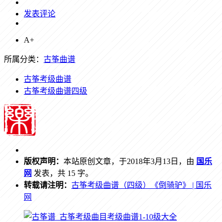
发表评论
A+
所属分类：
古筝曲谱
古筝考级曲谱
古筝考级曲谱四级
版权声明：
本站原创文章，于2018年3月13日，由
国乐
网
发表，共 15 字。
转载请注明：
古筝考级曲谱（四级）《倒骑驴》 | 国乐
网