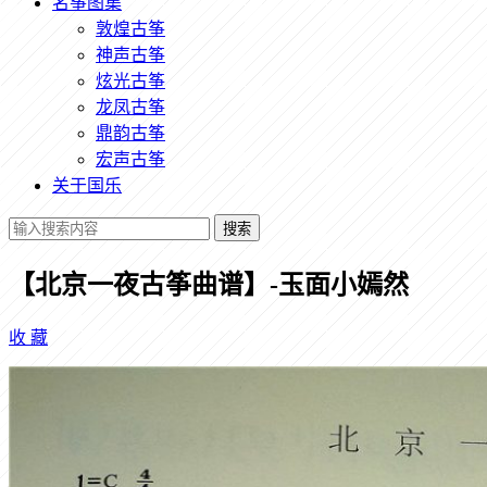
名筝图集
敦煌古筝
神声古筝
炫光古筝
龙凤古筝
鼎韵古筝
宏声古筝
关于国乐
搜索
【北京一夜古筝曲谱】-玉面小嫣然
收
藏