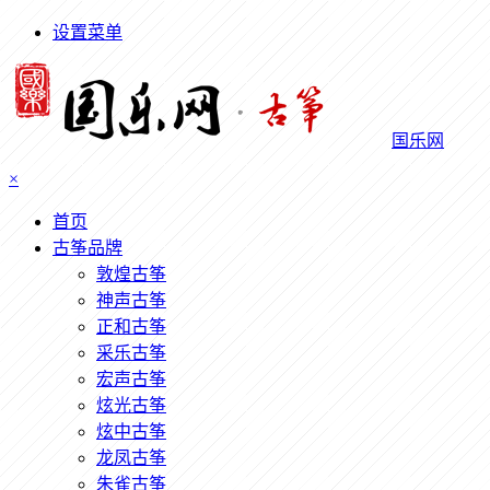
设置菜单
国乐网
×
首页
古筝品牌
敦煌古筝
神声古筝
正和古筝
采乐古筝
宏声古筝
炫光古筝
炫中古筝
龙凤古筝
朱雀古筝