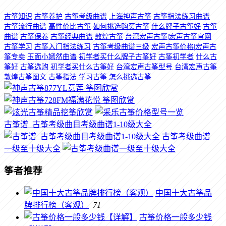
古筝知识
古筝养护
古筝考级曲谱
上海神声古筝
古筝指法练习曲谱
古筝流行曲谱
高性价比古筝
如何挑选购买古筝
什么牌子古筝好
古筝
曲谱
古筝保养
古筝经典曲谱
敦煌古筝
台湾宏声古筝|宏声古筝官网
古筝学习
古筝入门指法练习
古筝考级曲谱三级
宏声古筝价格|宏声古
筝专卖
玉面小嫣然曲谱
初学者买什么牌子古筝好
古筝初学者
什么古
筝好
古筝选购
初学者买什么古筝好
台湾宏声古筝型号
台湾宏声古筝
敦煌古筝图文
古筝指法
学习古筝
怎么挑选古筝
古筝谱_古筝考级曲目考级曲谱1-10级大全
古筝考级曲谱
一级至十级大全
筝者推荐
中国十大古筝品
牌排行榜（客观）
71
古筝价格一般多少钱