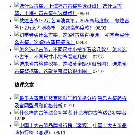
选什么古
筝，上海神声古筝热选盘点！
08/03
敦煌古
筝1~2万艺考演奏筝，2026高热度款！
08/03
初学者买什
么古筝，这8款古筝直接选！
08/03
怎么选
小古筝，不同尺寸小挖筝看这几款！
07/18
选朱雀
古筝整挖筝，这款莫奈蝶语很出圈！
07/10
热评文章
采乐古筝简析
及官网型号和价格分析
02/11
什么样的古筝适合初学者
12/08
中国十大古筝品
牌排行榜（客观）
08/10