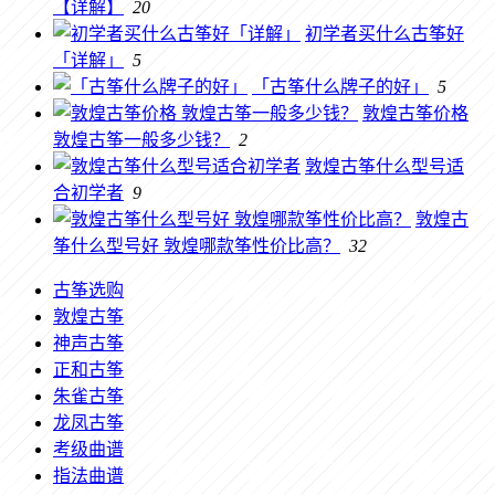
【详解】
20
初学者买什么古筝好
「详解」
5
「古筝什么牌子的好」
5
敦煌古筝价格
敦煌古筝一般多少钱？
2
敦煌古筝什么型号适
合初学者
9
敦煌古
筝什么型号好 敦煌哪款筝性价比高？
32
古筝选购
敦煌古筝
神声古筝
正和古筝
朱雀古筝
龙凤古筝
考级曲谱
指法曲谱