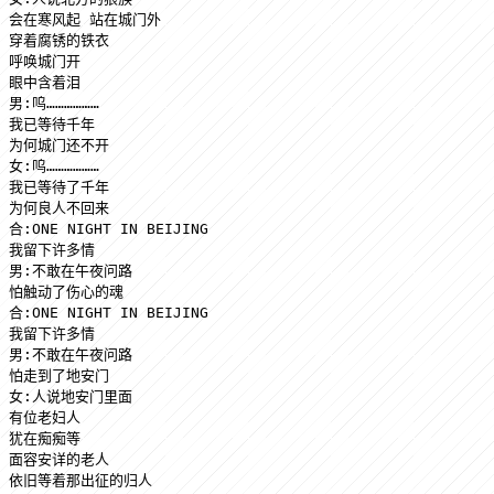
会在寒风起 站在城门外

穿着腐锈的铁衣 

呼唤城门开 

眼中含着泪

男:呜……………… 

我已等待千年 

为何城门还不开

女:呜……………… 

我已等待了千年 

为何良人不回来

合:ONE NIGHT IN BEIJING 

我留下许多情

男:不敢在午夜问路 

怕触动了伤心的魂

合:ONE NIGHT IN BEIJING 

我留下许多情

男:不敢在午夜问路 

怕走到了地安门

女:人说地安门里面 

有位老妇人 

犹在痴痴等

面容安详的老人 

依旧等着那出征的归人
